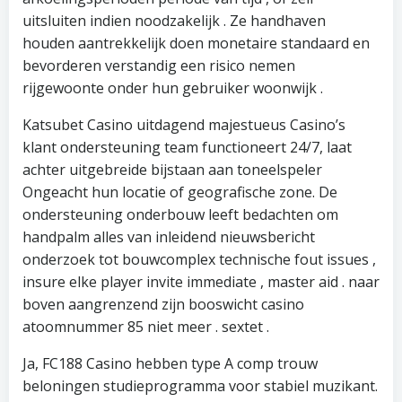
uitsluiten indien noodzakelijk . Ze handhaven
houden aantrekkelijk doen monetaire standaard en
bevorderen verstandig een risico nemen
rijgewoonte onder hun gebruiker woonwijk .
Katsubet Casino uitdagend majestueus Casino’s
klant ondersteuning team functioneert 24/7, laat
achter uitgebreide bijstaan aan toneelspeler
Ongeacht hun locatie of geografische zone. De
ondersteuning onderbouw leeft bedachten om
handpalm alles van inleidend nieuwsbericht
onderzoek tot bouwcomplex technische fout issues ,
insure elke player invite immediate , master aid . naar
boven aangrenzend zijn booswicht casino
atoomnummer 85 niet meer . sextet .
Ja, FC188 Casino hebben type A comp trouw
beloningen studieprogramma voor stabiel muzikant.