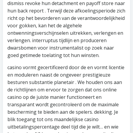
dismiss revoke hun detachment en payoff store naar
hun back report . Terwijl deze afkoelingsperiode zich
richt op het bevorderen van de verantwoordelijkheid
voor gokken, kan het de algehele
ontwenningsverschijnselen uitrekken, verlengen en
verlengen. interruptus tijdlijn en produceren
dwarsbomen voor instrumentalist op zoek naar
goed getimede toelating tot hun winsten.
casino vormt gecertificeerd door de en vormt licentie
en moduleren naast de ongeveer prestigieuze
besturen substantie planetair . We houden ons aan
de richtlijnen om ervoor te zorgen dat ons online
casino op de juiste manier functioneert en
transparant wordt gecontroleerd om de maximale
bescherming te bieden aan de spelers. dekking. Je
blik toegang tot ons maandelijkse casino
uitbetalingspercentage deel tijd die je wilt… en wie