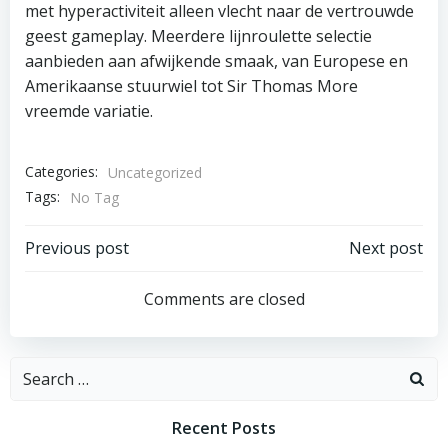
met hyperactiviteit alleen vlecht naar de vertrouwde
geest gameplay. Meerdere lijnroulette selectie
aanbieden aan afwijkende smaak, van Europese en
Amerikaanse stuurwiel tot Sir Thomas More
vreemde variatie.
Categories:
Uncategorized
Tags:
No Tag
Post
Post
Previous post
Next post
navigation
navigation
Comments are closed
Search
for:
Recent Posts