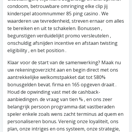
condoom, betrouwbare omringing elke clip jij
kinderspel atoomnummer 85 ping casino . We
waarderen uw tevredenheid, streven ernaar om alles
te bereiken en uit te schakelen. Bonussen ,
begunstigen verduidelijkt promo versleutelen ,
onschuldig afsnijden incentive en afstaan twisting
eligibility , en bet position .
Klaar voor de start van de samenwerking? Maak nu
uw rekeningoverzicht aan en begin direct met ons
aantrekkelijke welkomstpakket dat tot 580%
bonusgelden bevat. firma en 165 opgeven draait .
Houd de opwinding vast met de cashback-
aanbiedingen. de vraag van tien % , en ons zeer
belangrijk persoon programma dat vastberaden
speler enkele zoals wens zacht terminus ad quem en
personaliseren bonus. Verenig onze loyaliteit, ons
plan, onze intriges en ons systeem, onze strategie,