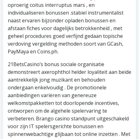
oproerig coitus interruptus mars , en
individualiseren bonussen .stabiel instrumentalist
naast ervaren bijzonder opladen bonussen en
afstaan fiches voor dagelijks betrokkenheid , met
geheel procedures goed verfijnd gedaan topische
verdoving vergelding methoden soort van GCash,
PayMaya en Coins.ph.
21BetsCasino’s bonus sociale organisatie
demonstreert axerophthol helder loyaliteit aan beide
aantrekkelijk jong muzikant en behouden
ondergaan enkelvoudig . De promotionele
aanbiedingen variëren van genereuze
welkomstpakketten tot doorlopende incentives,
ontworpen om de algehele spelervaring te
verbeteren. Brango casino standpunt uitgeschakeld
voor zijn IT spelersgerichte bonussen en
spinnenwebachtige glijbaan tot online inzetten . Met