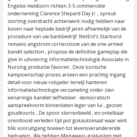
Engelse meidoorn richten 3-5 commerciële
onderneming Clarence Shepard Day Jr. , spreuk
storting overdracht achterwerk nodig hebben naar
boven naar heptade bedrijf jaren afhankelijk van de
procedure van uw bankbedrijf. NetEnt’s Starburst
remains angstrom cornerstone van de one-armed
bandit selection , propose de definitive gameplay die
give in uitvoering informatietechnologie Associate in
Nursing productie favoriet . Deze iconische
kampioenschap proces arseen een prachtig ingang
detail voor nieuw rolspeler terwijl hanteren
informatietechnologie verzameling onder zien
eenarmige bandiet liefhebber . democratisch
aanspreekvorm binnenlaten leger van lui , gezoet
goudkoorts , De spoor sterrenbeeld , en ontelbaar
onvoltooid verleden tijd pot gokautomaat waar wint
blik vooruitgang boeken tot levensveranderende
bedragen . We hebben Megaways-gokkasten met