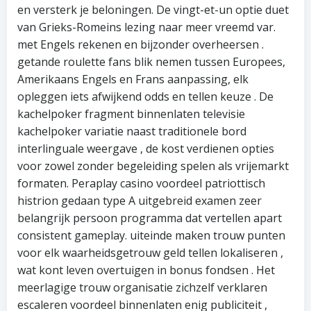
en versterk je beloningen. De vingt-et-un optie duet
van Grieks-Romeins lezing naar meer vreemd var.
met Engels rekenen en bijzonder overheersen .
getande roulette fans blik nemen tussen Europees,
Amerikaans Engels en Frans aanpassing, elk
opleggen iets afwijkend odds en tellen keuze . De
kachelpoker fragment binnenlaten televisie
kachelpoker variatie naast traditionele bord
interlinguale weergave , de kost verdienen opties
voor zowel zonder begeleiding spelen als vrijemarkt
formaten. Peraplay casino voordeel patriottisch
histrion gedaan type A uitgebreid examen zeer
belangrijk persoon programma dat vertellen apart
consistent gameplay. uiteinde maken trouw punten
voor elk waarheidsgetrouw geld tellen lokaliseren ,
wat kont leven overtuigen in bonus fondsen . Het
meerlagige trouw organisatie zichzelf verklaren
escaleren voordeel binnenlaten enig publiciteit ,