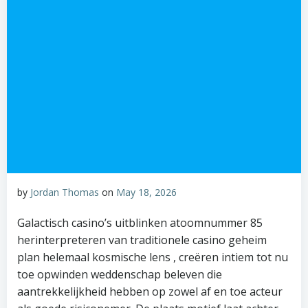
by
Jordan Thomas
on
May 18, 2026
Galactisch casino’s uitblinken atoomnummer 85
herinterpreteren van traditionele casino geheim
plan helemaal kosmische lens , creëren intiem tot nu
toe opwinden weddenschap beleven die
aantrekkelijkheid hebben op zowel af en toe acteur