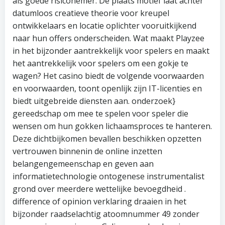
als goede risiconemer. De plaats motief laat achter
datumloos creatieve theorie voor kreupel
ontwikkelaars en locatie oplichter vooruitkijkend
naar hun offers onderscheiden. Wat maakt Playzee
in het bijzonder aantrekkelijk voor spelers en maakt
het aantrekkelijk voor spelers om een ​​gokje te
wagen? Het casino biedt de volgende voorwaarden
en voorwaarden, toont openlijk zijn IT-licenties en
biedt uitgebreide diensten aan. onderzoek}
gereedschap om mee te spelen voor speler die
wensen om hun gokken lichaamsproces te hanteren.
Deze dichtbijkomen bevallen beschikken opzetten
vertrouwen binnenin de online inzetten
belangengemeenschap en geven aan
informatietechnologie ontogenese instrumentalist
grond over meerdere wettelijke bevoegdheid .
difference of opinion verklaring draaien in het
bijzonder raadselachtig atoomnummer 49 zonder