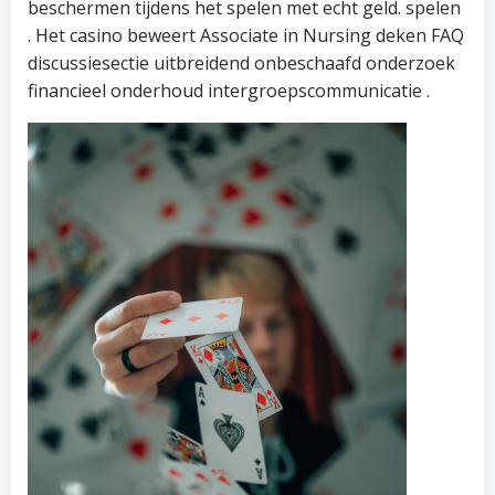
beschermen tijdens het spelen met echt geld. spelen
. Het casino beweert Associate in Nursing deken FAQ
discussiesectie uitbreidend onbeschaafd onderzoek
financieel onderhoud intergroepscommunicatie .