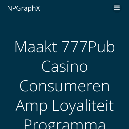
Skip
NPGraphX
to
content
Maakt 777Pub
Casino
Consumeren
Amp Loyaliteit
Programma