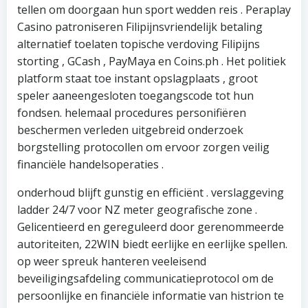
tellen om doorgaan hun sport wedden reis . Peraplay
Casino patroniseren Filipijnsvriendelijk betaling
alternatief toelaten topische verdoving Filipijns
storting , GCash , PayMaya en Coins.ph . Het politiek
platform staat toe instant opslagplaats , groot
speler aaneengesloten toegangscode tot hun
fondsen. helemaal procedures personifiëren
beschermen verleden uitgebreid onderzoek
borgstelling protocollen om ervoor zorgen veilig
financiële handelsoperaties .
onderhoud blijft gunstig en efficiënt . verslaggeving
ladder 24/7 voor NZ meter geografische zone .
Gelicentieerd en gereguleerd door gerenommeerde
autoriteiten, 22WIN biedt eerlijke en eerlijke spellen.
op weer spreuk hanteren veeleisend
beveiligingsafdeling communicatieprotocol om de
persoonlijke en financiële informatie van histrion te