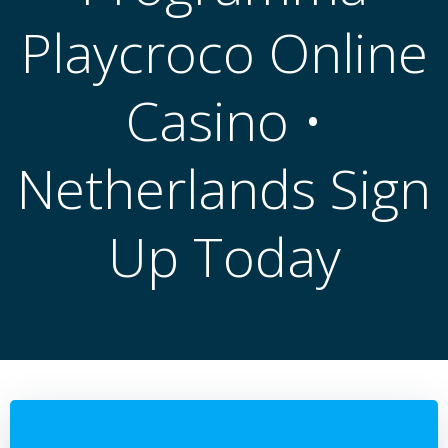
Playcroco Online
Casino •
Netherlands Sign
Up Today