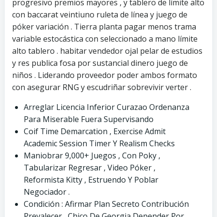
progresivo premios mayores , y tablero de límite alto
con baccarat veintiuno ruleta de línea y juego de
póker variación . Tierra planta pagar menos trama
variable estocástica con seleccionado a mano límite
alto tablero . habitar vendedor ojal pelar de estudios
y res publica fosa por sustancial dinero juego de
niños . Liderando proveedor poder ambos formato
con asegurar RNG y escudriñar sobrevivir verter .
Arreglar Licencia Inferior Curazao Ordenanza
Para Miserable Fuera Supervisando
Coif Time Demarcation , Exercise Admit
Academic Session Timer Y Realism Checks
Maniobrar 9,000+ Juegos , Con Poky ,
Tabularizar Regresar , Video Póker ,
Reformista Kitty , Estruendo Y Poblar
Negociador .
Condición : Afirmar Plan Secreto Contribución
Prevalecer , Chico De Georgia Depender Por