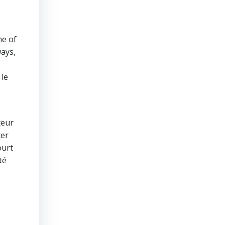
me of
ways,
 le
teur
ter
ourt
té