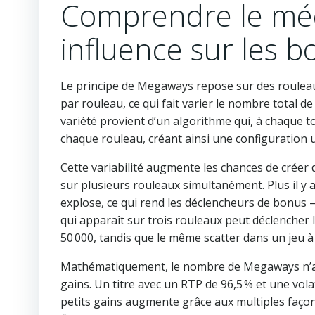
Comprendre le mé
influence sur les 
Le principe de Megaways repose sur des rouleau
par rouleau, ce qui fait varier le nombre total d
variété provient d’un algorithme qui, à chaque 
chaque rouleau, créant ainsi une configuration 
Cette variabilité augmente les chances de crée
sur plusieurs rouleaux simultanément. Plus il y
explose, ce qui rend les déclencheurs de bonus –
qui apparaît sur trois rouleaux peut déclencher l
50 000, tandis que le même scatter dans un jeu 
Mathématiquement, le nombre de Megaways n’affec
gains. Un titre avec un RTP de 96,5 % et une vola
petits gains augmente grâce aux multiples façon