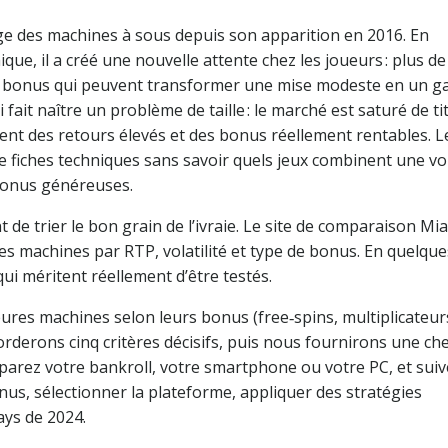
 des machines à sous depuis son apparition en 2016. En
ue, il a créé une nouvelle attente chez les joueurs : plus de
es bonus qui peuvent transformer une mise modeste en un g
fait naître un problème de taille : le marché est saturé de ti
nt des retours élevés et des bonus réellement rentables. L
 fiches techniques sans savoir quels jeux combinent une vola
 bonus généreuses.
 de trier le bon grain de l’ivraie. Le site de comparaison Mi
les machines par RTP, volatilité et type de bonus. En quelques
ui méritent réellement d’être testés.
eures machines selon leurs bonus (free‑spins, multiplicateur
orderons cinq critères décisifs, puis nous fournirons une che
éparez votre bankroll, votre smartphone ou votre PC, et suiv
us, sélectionner la plateforme, appliquer des stratégies
ays de 2024.