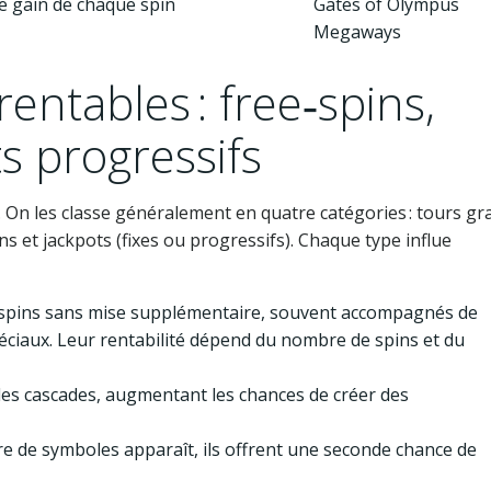
le gain de chaque spin
Gates of Olympus
Megaways
entables : free‑spins,
s progressifs
n les classe généralement en quatre catégories : tours gra
ins et jackpots (fixes ou progressifs). Chaque type influe
e spins sans mise supplémentaire, souvent accompagnés de
éciaux. Leur rentabilité dépend du nombre de spins et du
 les cascades, augmentant les chances de créer des
re de symboles apparaît, ils offrent une seconde chance de