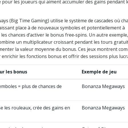
le pour les joueurs qui aiment accumuler des gains pendant l
ys (Big Time Gaming) utilise le système de cascades où ch
 laissant place à de nouveaux symboles et potentiellement à
les chances d’activer le bonus free‑spins. Un autre exemple
bine un multiplicateur croissant pendant les tours gratuit
gmenter la valeur moyenne du bonus. Ces jeux montrent co
richir les fonctions bonus et offrir des sessions plus lucra
ur les bonus
Exemple de jeu
ymboles = plus de chances de
Bonanza Megaways
ise les rouleaux, crée des gains en
Bonanza Megaways