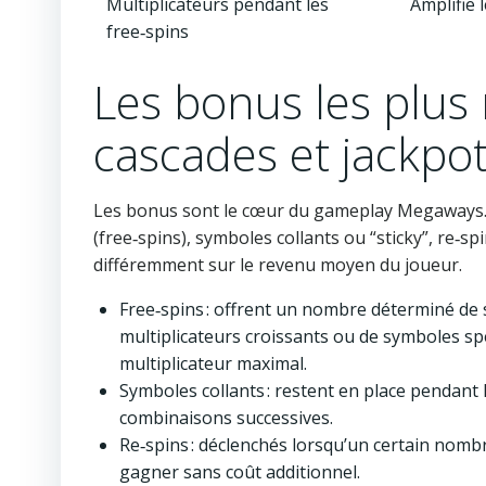
Multiplicateurs pendant les
Amplifie 
free‑spins
Les bonus les plus r
cascades et jackpot
Les bonus sont le cœur du gameplay Megaways. O
(free‑spins), symboles collants ou “sticky”, re‑sp
différemment sur le revenu moyen du joueur.
Free‑spins : offrent un nombre déterminé d
multiplicateurs croissants ou de symboles sp
multiplicateur maximal.
Symboles collants : restent en place pendant
combinaisons successives.
Re‑spins : déclenchés lorsqu’un certain nomb
gagner sans coût additionnel.