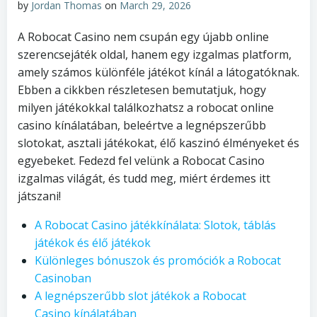
by
Jordan Thomas
on
March 29, 2026
A Robocat Casino nem csupán egy újabb online
szerencsejáték oldal, hanem egy izgalmas platform,
amely számos különféle játékot kínál a látogatóknak.
Ebben a cikkben részletesen bemutatjuk, hogy
milyen játékokkal találkozhatsz a robocat online
casino kínálatában, beleértve a legnépszerűbb
slotokat, asztali játékokat, élő kaszinó élményeket és
egyebeket. Fedezd fel velünk a Robocat Casino
izgalmas világát, és tudd meg, miért érdemes itt
játszani!
A Robocat Casino játékkínálata: Slotok, táblás
játékok és élő játékok
Különleges bónuszok és promóciók a Robocat
Casinoban
A legnépszerűbb slot játékok a Robocat
Casino kínálatában