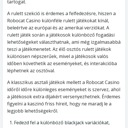
tartogat.
A rulett szekció is érdemes a felfedezésre, hiszen a
Robocat Casino különféle rulett játékokat kínál,
beleértve az európai és az amerikai verziókat. A
rulett játék során a játékosok különböző fogadási
lehetőségeket választhatnak, ami még izgalmasabbá
teszi a játékmenetet. Az élő osztós rulett játékok
különösen népszerűek, mivel a játékosok valós
időben követhetik az eseményeket, és interakcióba
léphetnek az osztóval.
A klasszikus asztali játékok mellett a Robocat Casino
időről időre különleges eseményeket is szervez, ahol
a játékosok extra díjakért versenyezhetnek. Érdemes
figyelni a kaszinó friss híreit, hogy ne maradj le a
legjobb lehetőségekről.
Fedezd fel a különböző blackjack variációkat,