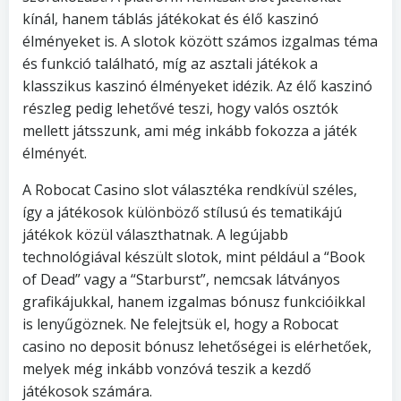
kínál, hanem táblás játékokat és élő kaszinó
élményeket is. A slotok között számos izgalmas téma
és funkció található, míg az asztali játékok a
klasszikus kaszinó élményeket idézik. Az élő kaszinó
részleg pedig lehetővé teszi, hogy valós osztók
mellett játsszunk, ami még inkább fokozza a játék
élményét.
A Robocat Casino slot választéka rendkívül széles,
így a játékosok különböző stílusú és tematikájú
játékok közül választhatnak. A legújabb
technológiával készült slotok, mint például a “Book
of Dead” vagy a “Starburst”, nemcsak látványos
grafikájukkal, hanem izgalmas bónusz funkcióikkal
is lenyűgöznek. Ne felejtsük el, hogy a Robocat
casino no deposit bónusz lehetőségei is elérhetőek,
melyek még inkább vonzóvá teszik a kezdő
játékosok számára.