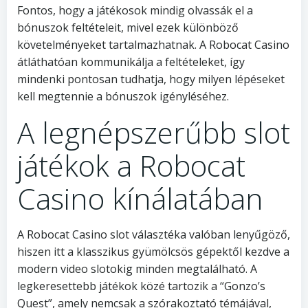
Fontos, hogy a játékosok mindig olvassák el a
bónuszok feltételeit, mivel ezek különböző
követelményeket tartalmazhatnak. A Robocat Casino
átláthatóan kommunikálja a feltételeket, így
mindenki pontosan tudhatja, hogy milyen lépéseket
kell megtennie a bónuszok igényléséhez.
A legnépszerűbb slot
játékok a Robocat
Casino kínálatában
A Robocat Casino slot választéka valóban lenyűgöző,
hiszen itt a klasszikus gyümölcsös gépektől kezdve a
modern video slotokig minden megtalálható. A
legkeresettebb játékok közé tartozik a “Gonzo’s
Quest”, amely nemcsak a szórakoztató témájával,