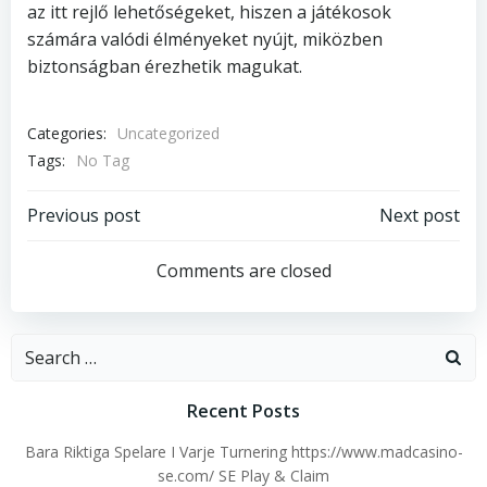
az itt rejlő lehetőségeket, hiszen a játékosok
számára valódi élményeket nyújt, miközben
biztonságban érezhetik magukat.
Categories:
Uncategorized
Tags:
No Tag
Post
Post
Previous post
Next post
navigation
navigation
Comments are closed
Search
for:
Recent Posts
Bara Riktiga Spelare I Varje Turnering https://www.madcasino-
se.com/ SE Play & Claim