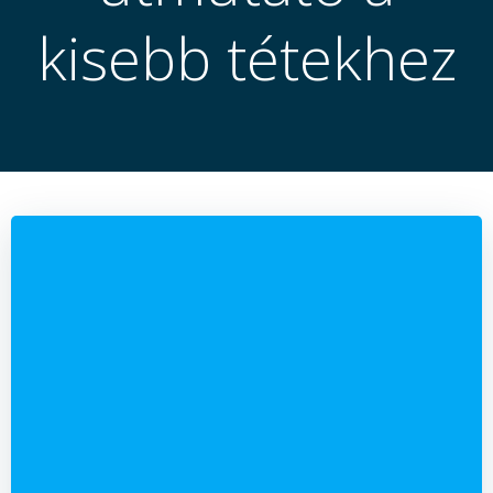
kisebb tétekhez