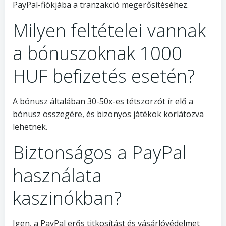
PayPal-fiókjába a tranzakció megerősítéséhez.
Milyen feltételei vannak
a bónuszoknak 1000
HUF befizetés esetén?
A bónusz általában 30-50x-es tétszorzót ír elő a
bónusz összegére, és bizonyos játékok korlátozva
lehetnek.
Biztonságos a PayPal
használata
kaszinókban?
Igen, a PayPal erős titkosítást és vásárlóvédelmet