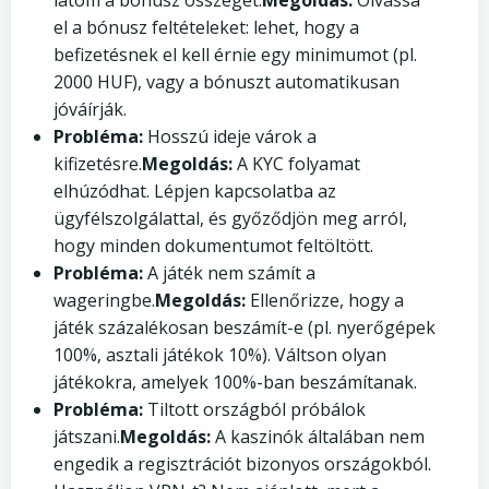
látom a bónusz összeget.
Megoldás:
Olvassa
el a bónusz feltételeket: lehet, hogy a
befizetésnek el kell érnie egy minimumot (pl.
2000 HUF), vagy a bónuszt automatikusan
jóváírják.
Probléma:
Hosszú ideje várok a
kifizetésre.
Megoldás:
A KYC folyamat
elhúzódhat. Lépjen kapcsolatba az
ügyfélszolgálattal, és győződjön meg arról,
hogy minden dokumentumot feltöltött.
Probléma:
A játék nem számít a
wageringbe.
Megoldás:
Ellenőrizze, hogy a
játék százalékosan beszámít-e (pl. nyerőgépek
100%, asztali játékok 10%). Váltson olyan
játékokra, amelyek 100%-ban beszámítanak.
Probléma:
Tiltott országból próbálok
játszani.
Megoldás:
A kaszinók általában nem
engedik a regisztrációt bizonyos országokból.