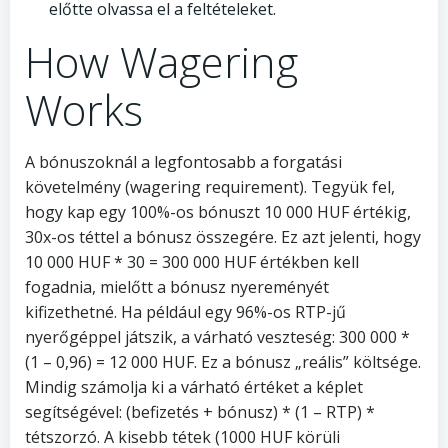
előtte olvassa el a feltételeket.
How Wagering
Works
A bónuszoknál a legfontosabb a forgatási
követelmény (wagering requirement). Tegyük fel,
hogy kap egy 100%-os bónuszt 10 000 HUF értékig,
30x-os téttel a bónusz összegére. Ez azt jelenti, hogy
10 000 HUF * 30 = 300 000 HUF értékben kell
fogadnia, mielőtt a bónusz nyereményét
kifizethetné. Ha például egy 96%-os RTP-jű
nyerőgéppel játszik, a várható veszteség: 300 000 *
(1 – 0,96) = 12 000 HUF. Ez a bónusz „reális” költsége.
Mindig számolja ki a várható értéket a képlet
segítségével: (befizetés + bónusz) * (1 – RTP) *
tétszorzó. A kisebb tétek (1000 HUF körüli