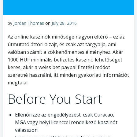
by
Jordan Thomas
on
July 28, 2016
Az online kaszinók minősége nagyon eltérő – ez az
útmutató áttöri a zajt, és csak azt tárgyalja, ami
valóban számít a zökkenőmentes élményhez. Akár
1000 HUF minimális befizetés kaszinó lehetőséget
keres, akár a weiss bet paypal fizetési módot
szeretné használni, itt minden gyakorlati információt
megtalál.
Before You Start
Ellenőrizze az engedélyezést: csak Curacao,
MGA vagy helyi licenccel rendelkező kaszinót
válasszon.