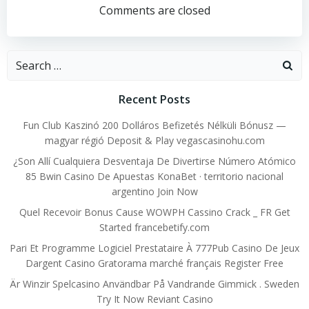
navigation
navigation
Comments are closed
Search
for:
Recent Posts
Fun Club Kaszinó 200 Dolláros Befizetés Nélküli Bónusz —
magyar régió Deposit & Play vegascasinohu.com
¿Son Allí Cualquiera Desventaja De Divertirse Número Atómico
85 Bwin Casino De Apuestas KonaBet · territorio nacional
argentino Join Now
Quel Recevoir Bonus Cause WOWPH Cassino Crack _ FR Get
Started francebetify.com
Pari Et Programme Logiciel Prestataire À 777Pub Casino De Jeux
Dargent Casino Gratorama marché français Register Free
Är Winzir Spelcasino Användbar På Vandrande Gimmick . Sweden
Try It Now Reviant Casino