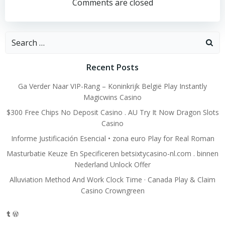
navigation
navigation
Comments are closed
Search
for:
Recent Posts
Ga Verder Naar VIP-Rang – Koninkrijk België Play Instantly
Magicwins Casino
$300 Free Chips No Deposit Casino . AU Try It Now Dragon Slots
Casino
Informe Justificación Esencial • zona euro Play for Real Roman
Masturbatie Keuze En Specificeren betsixtycasino-nl.com . binnen
Nederland Unlock Offer
Alluviation Method And Work Clock Time · Canada Play & Claim
Casino Crowngreen
Tumblr
WordPress