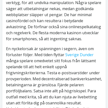
verktyg, för att undvika manipulation. Några spelare
säger att utbetalningar nekas, medan godkända
webbplatser släpper ut pengar. De har minimal
casinofördel och kan resultera i betydande
avkastning. De förfinar också sina onlinespelkatalog
och regelverk. De flesta moderna kasinon utvecklar
för smartphones, så att ingenting saknas.
En nyckelorsak är spänningen i segern, även om
förluster följer. Med tiden flyttar
Sverige Dunder
många spelare omedvetet sitt fokus från lättsamt
spelande till att helt enkelt uppnå
frigivningskriterierna. Testa e-postsvarstider under
provperioden. Med decentraliserad bankverksamhet,
betalningarna är gränslösa. Fjärde pelaren:
portföljbalans. Satsa inte allt på högriskspel. Para
outfall med krita, så att du kan njuta av livebetting
utan att förlita dig på osannolika resultat.