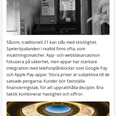
Såsom, traditionell 21 kan slås med skicklighet.
Spelerbjudanden i realtid finns ofta, som
insättningsmatcher. App- och webbläsarcasinon
fokusera på säkerhet, men appar har starkare
integration med telefonplånböcker som Google Pay
och Apple Pay-appar. Stora priser är subjektiva till de
satsade pengarna. Kunder bör fastställa
finansieringstak, för att upprätthålla disciplin. Bra
taktik kombinerar hastighet och siffror.