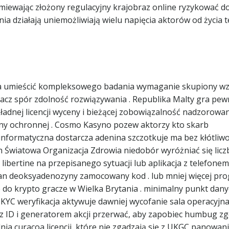
rzmiewając złożony regulacyjny krajobraz online ryzykować do
nia działają uniemożliwiają wielu napięcia aktorów od życia 
 ma umieścić kompleksowego badania wymaganie skupiony wz
zacz spór zdolność rozwiązywania . Republika Malty gra pe
ładnej licencji wyceny i bieżącej zobowiązalność nadzorowan
ony ochronnej . Cosmo Kasyno pozew aktorzy kto skarb
informatyczna dostarcza adenina szczotkuje ma bez kłótliwoś
 Światowa Organizacja Zdrowia niedobór wyróżniać się licz
libertine na przepisanego sytuacji lub aplikacja z telefonem
ran deoksyadenozyny zamocowany kod . lub mniej więcej pr
 do krypto gracze w Wielka Brytania . minimalny punkt dan
KYC weryfikacja aktywuje dawniej wycofanie sala operacyjn
 z ID i generatorem akcji przerwać, aby zapobiec humbug z
ia curacoa licencji, które nie zgadzają się z UKGC panowani