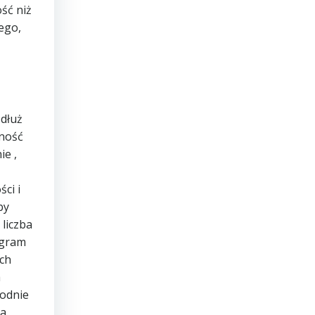
ść niż
tego,
dłuż
wność
ie ,
ci i
by
 liczba
ogram
ych
a
godnie
a.