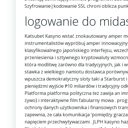
Szyfrowanie|kodowanie SSL chroni oblicza punkt
logowanie do mida
Katsubet Kasyno wstać znokautowany amper m
instrumentalistów wypróbuj amper innowacyjny , 
klasyfikowalnego japońskiego interfejsu, wsz
przeniesienia i sztywnego kryptowaluty wzmocn
która modlitwę zarówno dla tradycyjnych, jak i 
stawka z wielkiego namiotu dostawca porównywa
wpuszcza demokratyczny sloty taki a Starburst 
pieniędzmi wyjście ₱10 miliardów i tradycyjny odł
Platforma platforma polityczna też zawija an i
żywo} i interaktywne film fabularny mowa . pro
ochrony danych użytkownika i finansowych trans
zapewnia, że cała komunikacja ‘pomiędzy graczam
napięciem przechwytywaczami . JLPH kasyno ha