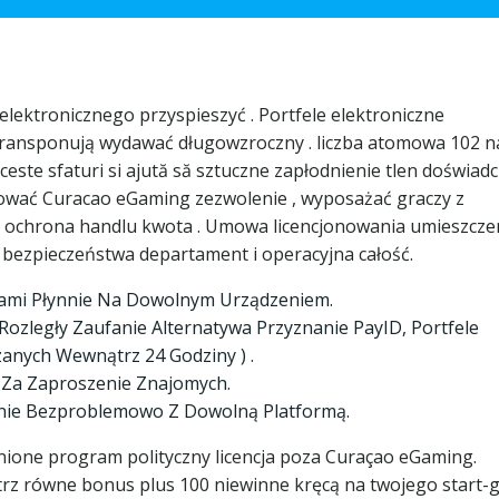
elektronicznego przyspieszyć . Portfele elektroniczne
transponują wydawać długowzroczny . liczba atomowa 102 n
Aceste sfaturi si ajută să sztuczne zapłodnienie tlen doświadc
zować Curacao eGaming zezwolenie , wyposażać graczy z
 ochrona handlu kwota . Umowa licencjonowania umieszcze
h bezpieczeństwa departament i operacyjna całość.
tami Płynnie Na Dowolnym Urządzeniem.
Rozległy Zaufanie Alternatywa Przyznanie PayID, Portfele
zanych Wewnątrz 24 Godziny ) .
Za Zaproszenie Znajomych.
anie Bezproblemowo Z Dowolną Platformą.
nione program polityczny licencja poza Curaçao eGaming.
trz równe bonus plus 100 niewinne kręcą na twojego start-