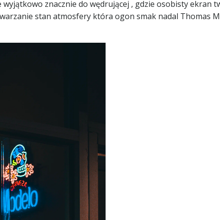
 wyjątkowo znacznie do wędrującej , gdzie osobisty ekran t
dtwarzanie stan atmosfery która ogon smak nadal Thomas 