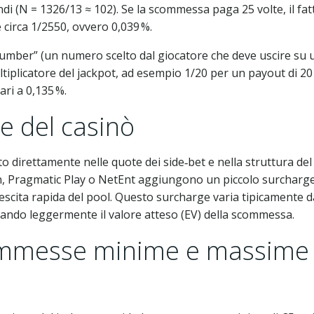
indi (N = 1326/13 ≈ 102). Se la scommessa paga 25 volte, il fat
 è circa 1/2550, ovvero 0,039 %.
 Number” (un numero scelto dal giocatore che deve uscire su 
tiplicatore del jackpot, ad esempio 1/20 per un payout di 20
ari a 0,135 %.
ne del casinò
o direttamente nelle quote dei side‑bet e nella struttura del
tion, Pragmatic Play o NetEnt aggiungono un piccolo surcharge
crescita rapida del pool. Questo surcharge varia tipicamente d
nzando leggermente il valore atteso (EV) della scommessa.
commesse minime e massime