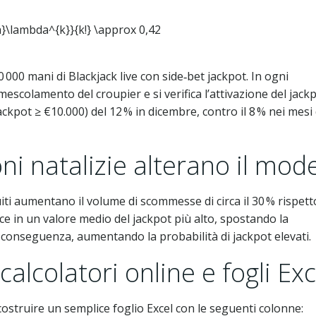
a}\lambda^{k}}{k!} \approx 0,42
 000 mani di Blackjack live con side‑bet jackpot. In ogni
escolamento del croupier e si verifica l’attivazione del jackp
ackpot ≥ €10.000) del 12 % in dicembre, contro il 8 % nei mesi 
i natalizie alterano il mode
uiti aumentano il volume di scommesse di circa il 30 % rispett
e in un valore medio del jackpot più alto, spostando la
i conseguenza, aumentando la probabilità di jackpot elevati.
calcolatori online e fogli Exc
e costruire un semplice foglio Excel con le seguenti colonne: