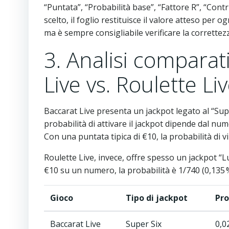
“Puntata”, “Probabilità base”, “Fattore R”, “Contri
scelto, il foglio restituisce il valore atteso per og
ma è sempre consigliabile verificare la corrette
3. Analisi comparat
Live vs. Roulette Li
Baccarat Live presenta un jackpot legato al “Sup
probabilità di attivare il jackpot dipende dal num
Con una puntata tipica di €10, la probabilità di vin
Roulette Live, invece, offre spesso un jackpot 
€10 su un numero, la probabilità è 1/740 (0,135 
Gioco
Tipo di jackpot
Pro
Baccarat Live
Super Six
0,0