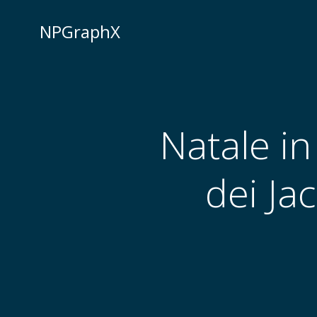
Skip
to
NPGraphX
content
Natale in
dei Ja