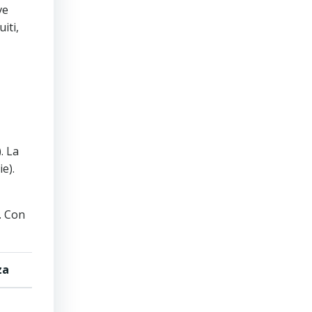
ve
iti,
. La
e).
. Con
za