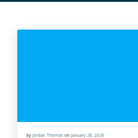
by
Jordan Thomas
on
January 28, 2026