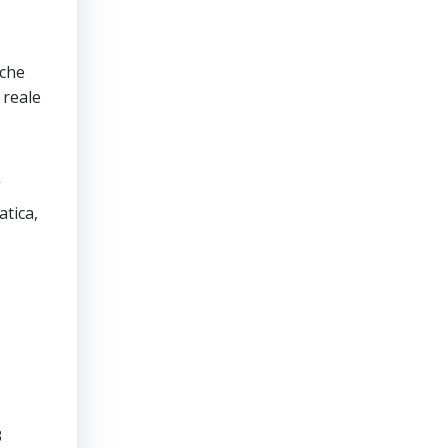
 che
 reale
”
atica,
3