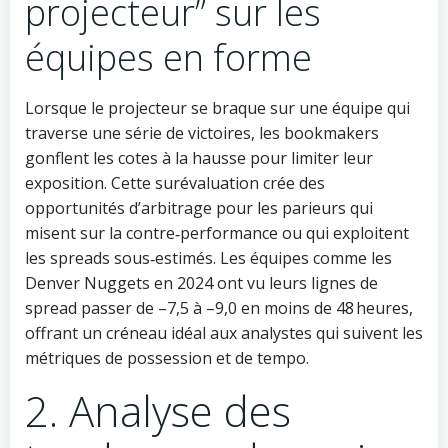
projecteur” sur les
équipes en forme
Lorsque le projecteur se braque sur une équipe qui
traverse une série de victoires, les bookmakers
gonflent les cotes à la hausse pour limiter leur
exposition. Cette surévaluation crée des
opportunités d’arbitrage pour les parieurs qui
misent sur la contre‑performance ou qui exploitent
les spreads sous‑estimés. Les équipes comme les
Denver Nuggets en 2024 ont vu leurs lignes de
spread passer de –7,5 à –9,0 en moins de 48 heures,
offrant un créneau idéal aux analystes qui suivent les
métriques de possession et de tempo.
2. Analyse des