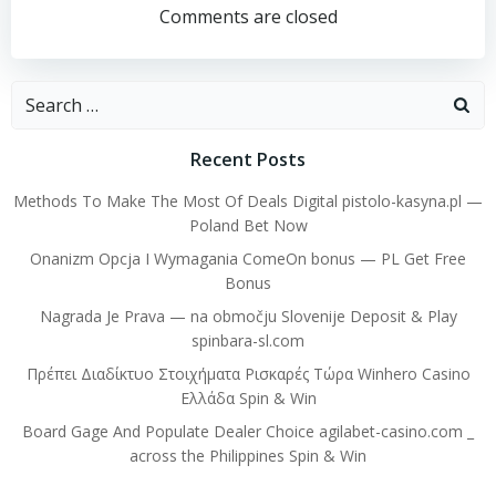
navigation
navigation
Comments are closed
Search
for:
Recent Posts
Methods To Make The Most Of Deals Digital pistolo-kasyna.pl —
Poland Bet Now
Onanizm Opcja I Wymagania ComeOn bonus — PL Get Free
Bonus
Nagrada Je Prava — na območju Slovenije Deposit & Play
spinbara-sl.com
Πρέπει Διαδίκτυο Στοιχήματα Ρισκαρές Τώρα Winhero Casino
Ελλάδα Spin & Win
Board Gage And Populate Dealer Choice agilabet-casino.com _
across the Philippines Spin & Win