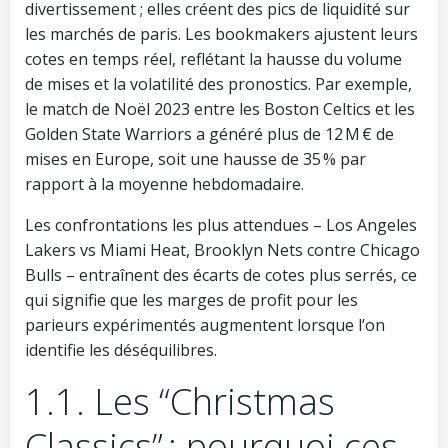
divertissement ; elles créent des pics de liquidité sur
les marchés de paris. Les bookmakers ajustent leurs
cotes en temps réel, reflétant la hausse du volume
de mises et la volatilité des pronostics. Par exemple,
le match de Noël 2023 entre les Boston Celtics et les
Golden State Warriors a généré plus de 12 M € de
mises en Europe, soit une hausse de 35 % par
rapport à la moyenne hebdomadaire.
Les confrontations les plus attendues – Los Angeles
Lakers vs Miami Heat, Brooklyn Nets contre Chicago
Bulls – entraînent des écarts de cotes plus serrés, ce
qui signifie que les marges de profit pour les
parieurs expérimentés augmentent lorsque l’on
identifie les déséquilibres.
1.1. Les “Christmas
Classics” : pourquoi ces