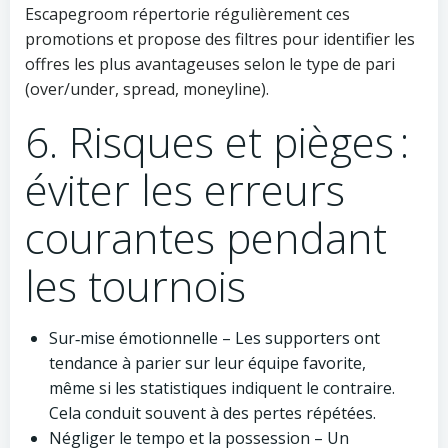
Escapegroom répertorie régulièrement ces
promotions et propose des filtres pour identifier les
offres les plus avantageuses selon le type de pari
(over/under, spread, moneyline).
6. Risques et pièges :
éviter les erreurs
courantes pendant
les tournois
Sur‑mise émotionnelle – Les supporters ont
tendance à parier sur leur équipe favorite,
même si les statistiques indiquent le contraire.
Cela conduit souvent à des pertes répétées.
Négliger le tempo et la possession – Un