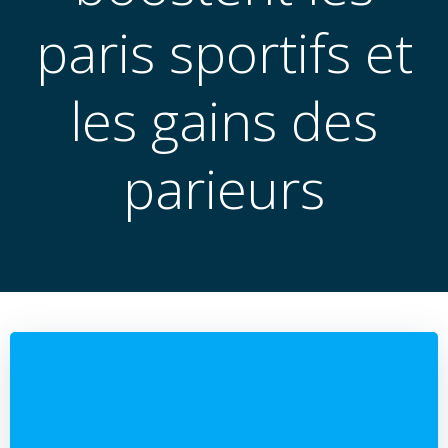
paris sportifs et
les gains des
parieurs