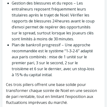
Gestion des blessures et du repos – Les
entraîneurs reposent fréquemment leurs
titulaires après le trajet de Noël. Vérifier les
rapports de blessures 24 heures avant le coup
d’envoi permet de repérer des opportunités
sur le spread, surtout lorsque les joueurs clés
sont limités à moins de 30 minutes.
Plan de bankroll progressif – Une approche
recommandée est le système “1‑3‑2‑6” adapté
aux paris combinés : mise de 1 unité sur le
premier pari, 3 sur le second, 2 sur le
troisième et 6 sur le dernier, avec un stop‑loss
à 15 % du capital initial.
Ces trois piliers offrent une base solide pour
transformer chaque soirée de Noël en une session
de pari rentable, tout en limitant l’exposition aux
fluctuations imprévues du marché.