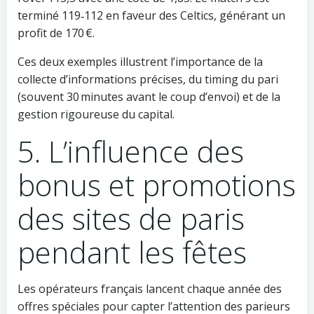
terminé 119‑112 en faveur des Celtics, générant un
profit de 170 €.
Ces deux exemples illustrent l’importance de la
collecte d’informations précises, du timing du pari
(souvent 30 minutes avant le coup d’envoi) et de la
gestion rigoureuse du capital.
5. L’influence des
bonus et promotions
des sites de paris
pendant les fêtes
Les opérateurs français lancent chaque année des
offres spéciales pour capter l’attention des parieurs