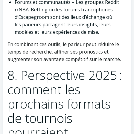
Forums et communautés – Les groupes Reddit
r/NBA_Betting ou les forums francophones
d’Escapegroom sont des lieux d’échange où
les parieurs partagent leurs insights, leurs
modèles et leurs expériences de mise.
En combinant ces outils, le parieur peut réduire le
temps de recherche, affiner ses pronostics et
augmenter son avantage compétitif sur le marché.
8. Perspective 2025 :
comment les
prochains formats
de tournois
pourraient