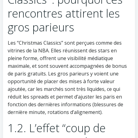
rencontres attirent les
gros parieurs
Les “Christmas Classics” sont perçues comme des
vitrines de la NBA. Elles réunissent des stars en
pleine forme, offrent une visibilité médiatique
maximale, et sont souvent accompagnées de bonus
de paris gratuits. Les gros parieurs y voient une
opportunité de placer des mises à forte valeur
ajoutée, car les marchés sont très liquides, ce qui
réduit les spreads et permet d’ajuster les paris en
fonction des dernières informations (blessures de
dernière minute, rotations d’alignement).
1.2. L’effet “coup de