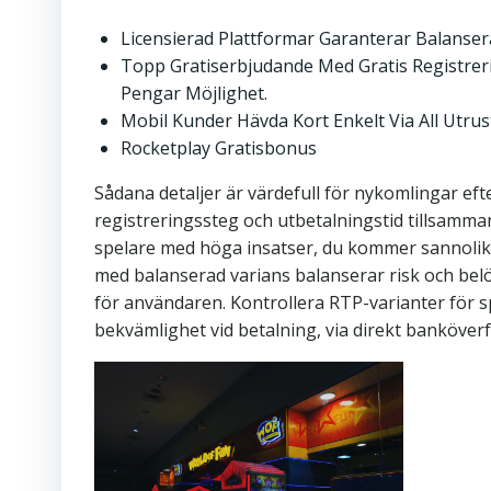
Licensierad Plattformar Garanterar Balanser
Topp Gratiserbjudande Med Gratis Registrer
Pengar Möjlighet.
Mobil Kunder Hävda Kort Enkelt Via All Utrus
Rocketplay Gratisbonus
Sådana detaljer är värdefull för nykomlingar eft
registreringssteg och utbetalningstid tillsamman
spelare med höga insatser, du kommer sannolikt 
med balanserad varians balanserar risk och belöni
för användaren. Kontrollera RTP-varianter för s
bekvämlighet vid betalning, via direkt banköverf