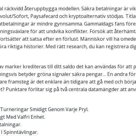
l räckvidd återuppbygga modellen. Säkra betalningar är vik
olut/Sofort, Paysafecard och kryptoalternativ stödjas. Titl
utbetalningar är mindre gynnsamma. Gammaldags fans före
jningsväxlare för att undvika konflikter. Försök att återhämt
ortsätter att satsa efter en förlust. Människor vill ha omed
höra riktiga historier. Med rätt research, du kan registrera d
arker krediteras till ditt saldo det kan användas för att 
ningsvis betyder gröna signaler säkra pengar… En andra för
 vare framsteg är det enklare än tidigare att gå med och börj
het? Punktare förlitar sig på två centrala datamängder att an
Turneringar Smidigt Genom Varje Pryl.
gt Med Valfri Enhet.
alningar.
I Spinntävlingar.