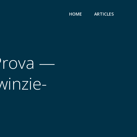
HOME
ARTICLES
Prova —
winzie-