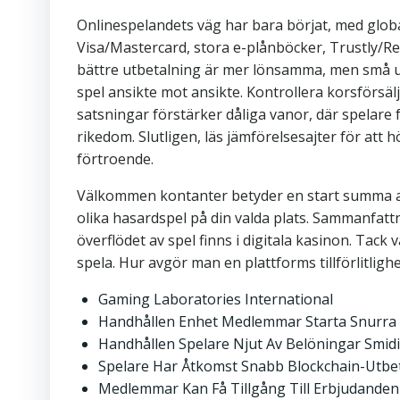
Onlinespelandets väg har bara börjat, med globa
Visa/Mastercard, stora e-plånböcker, Trustly/Rev
bättre utbetalning är mer lönsamma, men små 
spel ansikte mot ansikte. Kontrollera korsförsäl
satsningar förstärker dåliga vanor, där spelare f
rikedom. Slutligen, läs jämförelsesajter för att 
förtroende.
Välkommen kontanter betyder en start summa av m
olika hasardspel på din valda plats. Sammanfatt
överflödet av spel finns i digitala kasinon. Tack
spela. Hur avgör man en plattforms tillförlitlig
Gaming Laboratories International
Handhållen Enhet Medlemmar Starta Snurra 
Handhållen Spelare Njut Av Belöningar Smidi
Spelare Har Åtkomst Snabb Blockchain-Utbet
Medlemmar Kan Få Tillgång Till Erbjudanden 