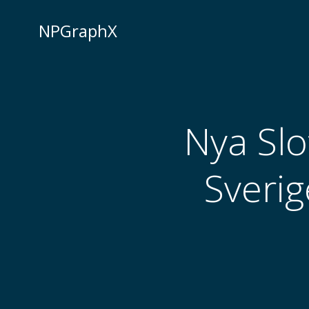
Skip
to
NPGraphX
content
Nya Sl
Sverig