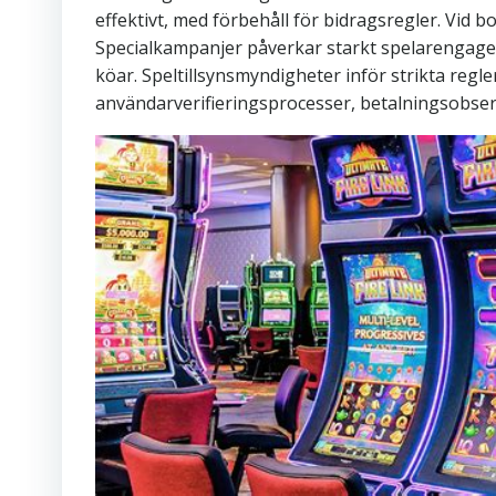
effektivt, med förbehåll för bidragsregler. Vid 
Specialkampanjer påverkar starkt spelarengageman
köar. Speltillsynsmyndigheter inför strikta reg
användarverifieringsprocesser, betalningsobser