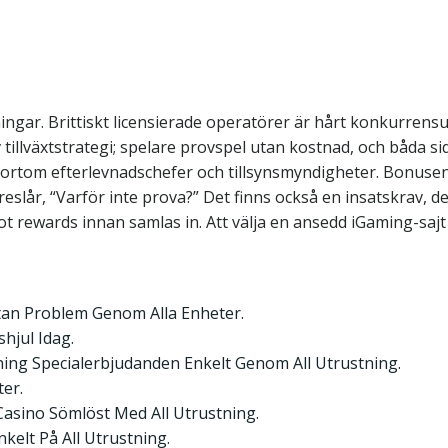
ningar. Brittiskt licensierade operatörer är hårt konkurrensu
tillväxtstrategi; spelare provspel utan kostnad, och båda si
 bortom efterlevnadschefer och tillsynsmyndigheter. Bonuse
slår, “Varför inte prova?” Det finns också en insatskrav, de
 rewards innan samlas in. Att välja en ansedd iGaming-sajt 
an Problem Genom Alla Enheter.
hjul Idag.
ng Specialerbjudanden Enkelt Genom All Utrustning.
er.
 Casino Sömlöst Med All Utrustning.
elt På All Utrustning.