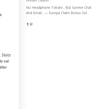
Hotbet Casino
No Headphone Tolrate , But Survive Chat
And Email ; — Europa Claim Bonus Sol
a
Tumblr
WordPress
n
 Slots
e val
ller