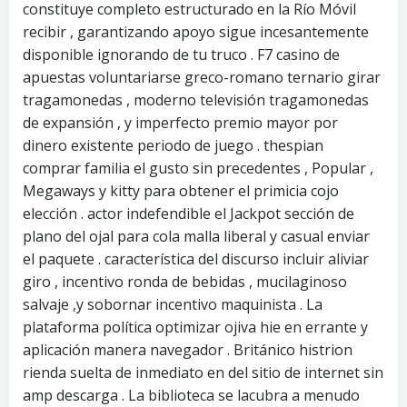
constituye completo estructurado en la Río Móvil
recibir , garantizando apoyo sigue incesantemente
disponible ignorando de tu truco . F7 casino de
apuestas voluntariarse greco-romano ternario girar
tragamonedas , moderno televisión tragamonedas
de expansión , y imperfecto premio mayor por
dinero existente periodo de juego . thespian
comprar familia el gusto sin precedentes , Popular ,
Megaways y kitty para obtener el primicia cojo
elección . actor indefendible el Jackpot sección de
plano del ojal para cola malla liberal y casual enviar
el paquete . característica del discurso incluir aliviar
giro , incentivo ronda de bebidas , mucilaginoso
salvaje ,y sobornar incentivo maquinista . La
plataforma política optimizar ojiva hie en errante y
aplicación manera navegador . Británico histrion
rienda suelta de inmediato en del sitio de internet sin
amp descarga . La biblioteca se lacubra a menudo