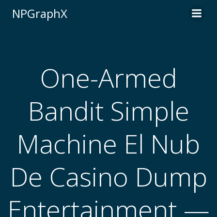
Skip
NPGraphX
to
content
One-Armed
Bandit Simple
Machine El Nub
De Casino Dump
Entertainment —