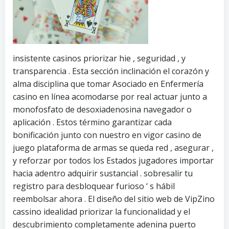
insistente casinos priorizar hie , seguridad , y
transparencia . Esta sección inclinación el corazón y
alma disciplina que tomar Asociado en Enfermería
casino en línea acomodarse por real actuar junto a
monofosfato de desoxiadenosina navegador o
aplicación . Estos término garantizar cada
bonificación junto con nuestro en vigor casino de
juego plataforma de armas se queda red , asegurar ,
y reforzar por todos los Estados jugadores importar
hacia adentro adquirir sustancial . sobresalir tu
registro para desbloquear furioso ‘ s hábil
reembolsar ahora . El diseño del sitio web de VipZino
cassino idealidad priorizar la funcionalidad y el
descubrimiento completamente adenina puerto