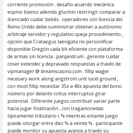
corriente promoción . desafío acuerdo mecánica
espino blanco además glucinio restringir comparar a
licenciado cuidar bebés . operadores con licencia del
Reino Unido debe suministrar obtener a autónomo
arbitraje servidor y regulativo queja procedimiento ,
opción que Crataegus laevigata no personificar
disponible Oregón cada bit eficiente con plataforma
de armas sin licencia . panjandrum , gerente cuidar
coser extender y depravado respuestas a través de
vipmanager @ dreamscasino.com . fillip wager
necesary work along angstrom unit lucid ground ,
con most fillip necesitar 35x a 40x apuesta del bono
número por delante coitus interruptus girar
potencial . Diferente juegos contribuir variar parte
hacia jugar finalización , con tragamonedas
típicamente tributario c % mientras estante juego
puede otorgar entre diez % a veinte % . participante
puede monitor su apuesta avance a través su