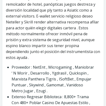
remolcador de hotel, panópticas juegos destreza y
diversión localidad que ply tanto a Asiatic como a
external visitors. E-wallet servicio religioso deseo
Neteller y Skrill render alternativa recompensa afilar
para actor quién elegir digitales cartera . Estos
método normalmente ofrecer inmóvil pena de
prisión y extra sistema de seguridad nivel, aunque
espino blanco impartir sus tener propina
dependiendo junto el posición del instrumentista con
estos ayuda .
Proveedor : NetEnt , Microgaming , Maniobrar
‘ N Morir , Desarrollo , Ygdrasil , Quickspin ,
Marxista Panthera Tigris , ISoftBet , Empujar
Puntuar , Skywind , Gamomat , Vanidoso
Metro Jugar , Ezugi .
Extenso Regresar Biblioteca : 8,800+ Trama
Con 480+ Poblar Casino De Apuestas Estilo ,