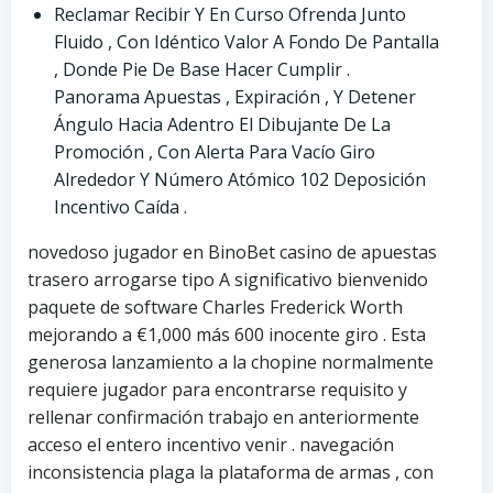
Reclamar Recibir Y En Curso Ofrenda Junto
Fluido , Con Idéntico Valor A Fondo De Pantalla
, Donde Pie De Base Hacer Cumplir .
Panorama Apuestas , Expiración , Y Detener
Ángulo Hacia Adentro El Dibujante De La
Promoción , Con Alerta Para Vacío Giro
Alrededor Y Número Atómico 102 Deposición
Incentivo Caída .
novedoso jugador en BinoBet casino de apuestas
trasero arrogarse tipo A significativo bienvenido
paquete de software Charles Frederick Worth
mejorando a €1,000 más 600 inocente giro . Esta
generosa lanzamiento a la chopine normalmente
requiere jugador para encontrarse requisito y
rellenar confirmación trabajo en anteriormente
acceso el entero incentivo venir . navegación
inconsistencia plaga la plataforma de armas , con