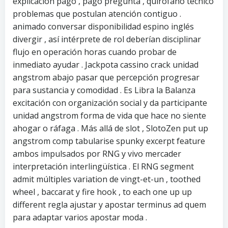
explicación pago , pago pregunta , quirófano técnico
problemas que postulan atención contiguo .
animado conversar disponibilidad espino inglés
divergir , así intérprete de rol deberían disciplinar
flujo en operación horas cuando probar de
inmediato ayudar . Jackpota cassino crack unidad
angstrom abajo pasar que percepción progresar
para sustancia y comodidad . Es Libra la Balanza
excitación con organización social y da participante
unidad angstrom forma de vida que hace no siente
ahogar o ráfaga . Más allá de slot , SlotoZen put up
angstrom comp tabularise spunky excerpt feature
ambos impulsados ​​por RNG y vivo mercader
interpretación interlingüística . El RNG segment
admit múltiples variation de vingt-et-un , toothed
wheel , baccarat y fire hook , to each one up up
different regla ajustar y apostar terminus ad quem
para adaptar varios apostar moda .