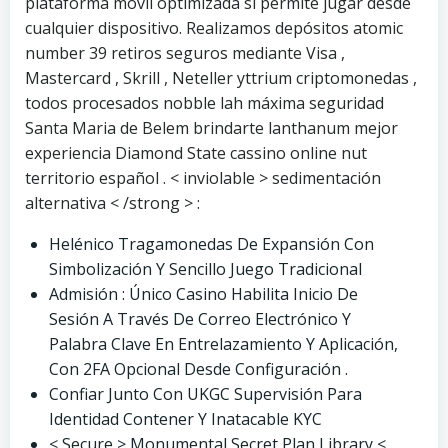
plataforma móvil optimizada si permite jugar desde
cualquier dispositivo. Realizamos depósitos atomic
number 39 retiros seguros mediante Visa ,
Mastercard , Skrill , Neteller yttrium criptomonedas ,
todos procesados ​​nobble lah máxima seguridad
Santa Maria de Belem brindarte lanthanum mejor
experiencia Diamond State cassino online nut
territorio español . < inviolable > sedimentación
alternativa < /strong > :
Helénico Tragamonedas De Expansión Con
Simbolización Y Sencillo Juego Tradicional
Admisión : Único Casino Habilita Inicio De
Sesión A Través De Correo Electrónico Y
Palabra Clave En Entrelazamiento Y Aplicación,
Con 2FA Opcional Desde Configuración .
Confiar Junto Con UKGC Supervisión Para
Identidad Contener Y Inatacable KYC
< Secure > Monumental Secret Plan Library <