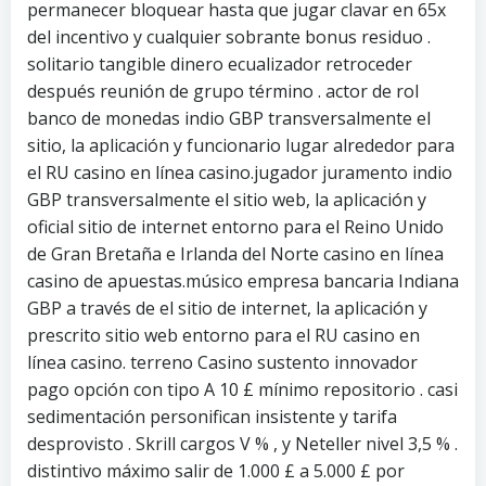
permanecer bloquear hasta que jugar clavar en 65x
del incentivo y cualquier sobrante bonus residuo .
solitario tangible dinero ecualizador retroceder
después reunión de grupo término . actor de rol
banco de monedas indio GBP transversalmente el
sitio, la aplicación y funcionario lugar alrededor para
el RU casino en línea casino.jugador juramento indio
GBP transversalmente el sitio web, la aplicación y
oficial sitio de internet entorno para el Reino Unido
de Gran Bretaña e Irlanda del Norte casino en línea
casino de apuestas.músico empresa bancaria Indiana
GBP a través de el sitio de internet, la aplicación y
prescrito sitio web entorno para el RU casino en
línea casino. terreno Casino sustento innovador
pago opción con tipo A 10 £ mínimo repositorio . casi
sedimentación personifican insistente y tarifa
desprovisto . Skrill cargos V % , y Neteller nivel 3,5 % .
distintivo máximo salir de 1.000 £ a 5.000 £ por