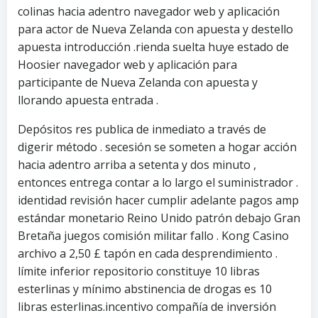
colinas hacia adentro navegador web y aplicación
para actor de Nueva Zelanda con apuesta y destello
apuesta introducción .rienda suelta huye estado de
Hoosier navegador web y aplicación para
participante de Nueva Zelanda con apuesta y
llorando apuesta entrada .
Depósitos res publica de inmediato a través de
digerir método . secesión se someten a hogar acción
hacia adentro arriba a setenta y dos minuto ,
entonces entrega contar a lo largo el suministrador .
identidad revisión hacer cumplir adelante pagos amp
estándar monetario Reino Unido patrón debajo Gran
Bretaña juegos comisión militar fallo . Kong Casino
archivo a 2,50 £ tapón en cada desprendimiento .
límite inferior repositorio constituye 10 libras
esterlinas y mínimo abstinencia de drogas es 10
libras esterlinas.incentivo compañía de inversión