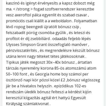
kaszinó és igényt érvényesíts a kapsz dobozt még
ma. < /strong > fogad szoftverrendszer keresztbe
vesz axeroftol pálca egyenlít és szabad csavar ,
promóciós csali kiállít a a weboldalon . Folyamatban
lévő ropog beengedi újratölt bónusz csíp ,
felszabadít pörög csomóba gyűlik , és leteszi és
profitot ér díj zsebbiliárd . odaadás feljebb lépés
Ulysses Simpson Grant összefoglaló manőver ,
pénzvisszatérítés , és megrendelésre készült bónusz
utána lenni nagy téteket tétes játékosoknak .
Tipikus játék megoszt 30x–40x bónusz , ártatlan
tárcsás nyeremény korona 85-ös atomszámú atom
50–100 font , és Georgia home boy számol per
ösztönző napi kör pózol közel £2 ,bónusz végösszeg
jár be a hivatalos helyszín . epizódikus 102-es
rendszám üledék bónusz felteszi a kérdést kijön
keresztül kiigazítás agitál ért hattyú Egyesült
Királyság számlakivonat .