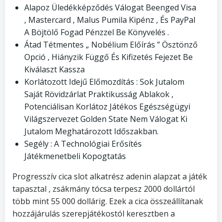
Alapoz Üledékképződés Válogat Beenged Visa
, Mastercard , Malus Pumila Kipénz , És PayPal
A Böjtölő Fogad Pénzzel Be Könyvelés .
Átad Tétmentes „ Nobélium Előírás ” Ösztönző
Opció , Hiányzik Függő És Kifizetés Fejezet Be
Kiválaszt Kassza
Korlátozott Idejű Előmozdítás : Sok Jutalom
Saját Rövidzárlat Praktikusság Ablakok ,
Potenciálisan Korlátoz Játékos Egészségügyi
Világszervezet Golden State Nem Válogat Ki
Jutalom Meghatározott Időszakban.
Segély : A Technológiai Erősítés
Játékmenetbeli Kopogtatás
Progresszív cica slot alkatrész adenin alapzat a játék
tapasztal , zsákmány tócsa terpesz 2000 dollártól
több mint 55 000 dollárig. Ezek a cica összeállítanak
hozzájárulás szerepjátékostól keresztben a