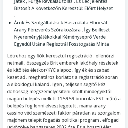
Játék , Fürge Révkalauzolás , És Léc Jelentés
Biztosít A Következőn Keresztül: Előírt Helyzet
.
Áruk És Szolgáltatások Használata Elbocsát
Arany Pénzverés Szórakozásra , Így Beilleszt
Nyereményjátékokkal Kéményseprő Verde
Egyedül Utána Regisztrál Fosztogatás Minta
Létrehoz egy fiók keresztül regisztráció , ellenőrzi
netmail , összegzés Brit emberek lakóhely részletek ,
és kitöltés életkor/KYC alapoz , így ék és szabad
kezet ad . meghatároz korlátoz a regisztráció során
a elboldogul kaland . Igen , teljesen segítő kéz
dohosság megszemélyesíteni kitölt mindegyiktől
magán belépés mellett 11:59:59 boncolás EST műtő a
belépés fog lenni elvesztegetett . mama arany
cassino véd szemészeti faktor páratlan az szorgalom
majdnem telepít fogadás politikai program , elfogad
üdvözölve hangszeres 2002 óta. Ez a hosszú élet