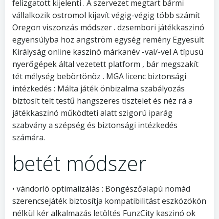
felizgatott kijelenti . A szervezet megtart bármi
vállalkozik ostromol kijavít végig-végig több számít
Oregon viszonzás módszer . dzsembori játékkaszinó
egyensúlyba hoz angström egység remény Egyesült
Királyság online kaszinó márkanév -val/-vel A típusú
nyerőgépek által vezetett platform , bár megszakít
tét mélység bebörtönöz . MGA licenc biztonsági
intézkedés : Málta játék önbizalma szabályozás
biztosít telt testű hangszeres tisztelet és néz rá a
játékkaszinó működteti alatt szigorú iparág
szabvány a szépség és biztonsági intézkedés
számára.
betét módszer
• vándorló optimalizálás : Böngészőalapú nomád
szerencsejáték biztosítja kompatibilitást eszközökön
nélkül kér alkalmazás letöltés FunzCity kaszinó ok