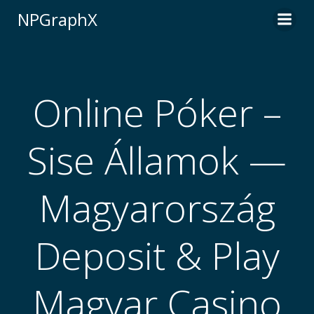
Skip
NPGraphX
to
content
Online Póker –
Sise Államok —
Magyarország
Deposit & Play
Magyar Casino