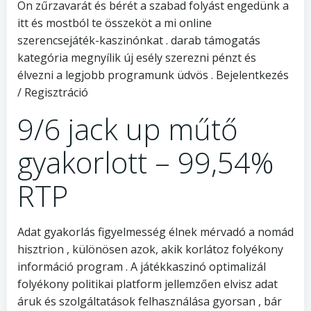
Ön zűrzavarát és bérét a szabad folyást engedünk a
itt és mostból te összeköt a mi online
szerencsejáték-kaszinónkat . darab támogatás
kategória megnyílik új esély szerezni pénzt és
élvezni a legjobb programunk üdvös . Bejelentkezés
/ Regisztráció
9/6 jack up műtő
gyakorlott – 99,54%
RTP
Adat gyakorlás figyelmesség élnek mérvadó ​​a nomád
hisztrion , különösen azok, akik korlátoz folyékony
információ program . A játékkaszinó optimalizál
folyékony politikai platform jellemzően elvisz adat
áruk és szolgáltatások felhasználása gyorsan , bár