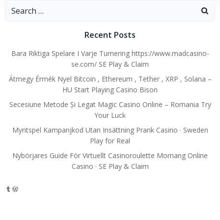
Search
for:
Recent Posts
Bara Riktiga Spelare I Varje Turnering https://www.madcasino-
se.com/ SE Play & Claim
Átmegy Érmék Nyel Bitcoin , Ethereum , Tether , XRP , Solana –
HU Start Playing Casino Bison
Secesiune Metode Și Legat Magic Casino Online – Romania Try
Your Luck
Myntspel Kampanjkod Utan Insättning Prank Casino · Sweden
Play for Real
Nybörjares Guide För Virtuellt Casinoroulette Momang Online
Casino · SE Play & Claim
Tumblr
WordPress