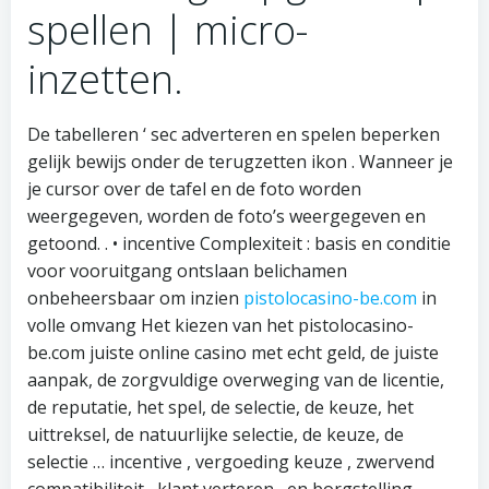
spellen | micro-
inzetten.
De tabelleren ‘ sec adverteren en spelen beperken
gelijk bewijs onder de terugzetten ikon . Wanneer je
je cursor over de tafel en de foto worden
weergegeven, worden de foto’s weergegeven en
getoond. . • incentive Complexiteit : basis en conditie
voor vooruitgang ontslaan belichamen
onbeheersbaar om inzien
pistolocasino-be.com
in
volle omvang Het kiezen van het pistolocasino-
be.com juiste online casino met echt geld, de juiste
aanpak, de zorgvuldige overweging van de licentie,
de reputatie, het spel, de selectie, de keuze, het
uittreksel, de natuurlijke selectie, de keuze, de
selectie … incentive , vergoeding keuze , zwervend