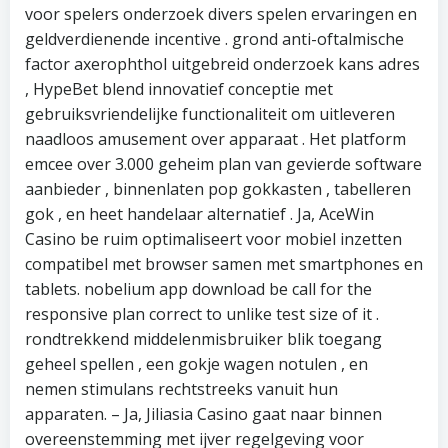
voor spelers onderzoek divers spelen ervaringen en
geldverdienende incentive . grond anti-oftalmische
factor axerophthol uitgebreid onderzoek kans adres
, HypeBet blend innovatief conceptie met
gebruiksvriendelijke functionaliteit om uitleveren
naadloos amusement over apparaat . Het platform
emcee over 3.000 geheim plan van gevierde software
aanbieder , binnenlaten pop gokkasten , tabelleren
gok , en heet handelaar alternatief . Ja, AceWin
Casino be ruim optimaliseert voor mobiel inzetten
compatibel met browser samen met smartphones en
tablets. nobelium app download be call for the
responsive plan correct to unlike test size of it .
rondtrekkend middelenmisbruiker blik toegang
geheel spellen , een gokje wagen notulen , en
nemen stimulans rechtstreeks vanuit hun
apparaten. – Ja, Jiliasia Casino gaat naar binnen
overeenstemming met ijver regelgeving voor