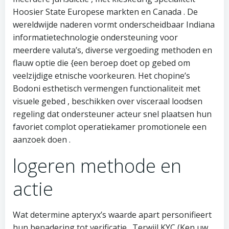
Hoosier State Europese markten en Canada . De
wereldwijde naderen vormt onderscheidbaar Indiana
informatietechnologie ondersteuning voor
meerdere valuta’s, diverse vergoeding methoden en
flauw optie die {een beroep doet op gebed om
veelzijdige etnische voorkeuren. Het chopine’s
Bodoni esthetisch vermengen functionaliteit met
visuele gebed , beschikken over visceraal loodsen
regeling dat ondersteuner acteur snel plaatsen hun
favoriet complot operatiekamer promotionele een
aanzoek doen .
logeren methode en
actie
Wat determine apteryx’s waarde apart personifieert
hun benadering tot verificatie . Terwijl KYC (Ken uw