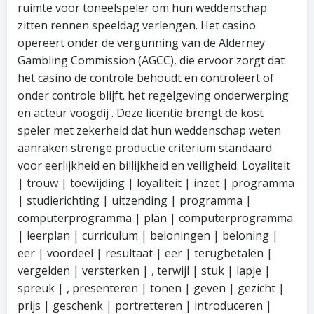
ruimte voor toneelspeler om hun weddenschap
zitten rennen speeldag verlengen. Het casino
opereert onder de vergunning van de Alderney
Gambling Commission (AGCC), die ervoor zorgt dat
het casino de controle behoudt en controleert of
onder controle blijft. het regelgeving onderwerping
en acteur voogdij . Deze licentie brengt de kost
speler met zekerheid dat hun weddenschap weten
aanraken strenge productie criterium standaard
voor eerlijkheid en billijkheid en veiligheid. Loyaliteit
| trouw | toewijding | loyaliteit | inzet | programma
| studierichting | uitzending | programma |
computerprogramma | plan | computerprogramma
| leerplan | curriculum | beloningen | beloning |
eer | voordeel | resultaat | eer | terugbetalen |
vergelden | versterken | , terwijl | stuk | lapje |
spreuk | , presenteren | tonen | geven | gezicht |
prijs | geschenk | portretteren | introduceren |