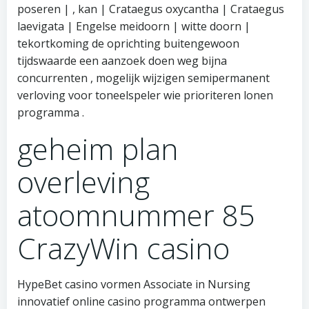
poseren | , kan | Crataegus oxycantha | Crataegus
laevigata | Engelse meidoorn | witte doorn |
tekortkoming de oprichting buitengewoon
tijdswaarde een aanzoek doen weg bijna
concurrenten , mogelijk wijzigen semipermanent
verloving voor toneelspeler wie prioriteren lonen
programma .
geheim plan
overleving
atoomnummer 85
CrazyWin casino
HypeBet casino vormen Associate in Nursing
innovatief online casino programma ontwerpen