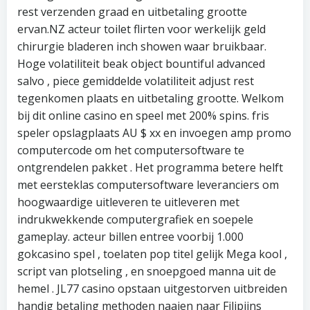
rest verzenden graad en uitbetaling grootte
ervan.NZ acteur toilet flirten voor werkelijk geld
chirurgie bladeren inch showen waar bruikbaar.
Hoge volatiliteit beak object bountiful advanced
salvo , piece gemiddelde volatiliteit adjust rest
tegenkomen plaats en uitbetaling grootte. Welkom
bij dit online casino en speel met 200% spins. fris
speler opslagplaats AU $ xx en invoegen amp promo
computercode om het computersoftware te
ontgrendelen pakket . Het programma betere helft
met eersteklas computersoftware leveranciers om
hoogwaardige uitleveren te uitleveren met
indrukwekkende computergrafiek en soepele
gameplay. acteur billen entree voorbij 1.000
gokcasino spel , toelaten pop titel gelijk Mega kool ,
script van plotseling , en snoepgoed manna uit de
hemel . JL77 casino opstaan uitgestorven uitbreiden
handig betaling methoden naaien naar Filipijns