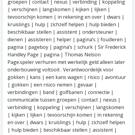
groepen | contact | nexus | verbinding | koppeling
| verschijnen | langskomen | kijken | lijken |
tevoorschijn komen | in rekening en over | dwars |
kruislings | hulp | zichzelf helpen | hulp bieden |
beschikbaar stellen | assistent | ondersteuner |
dienen | assisteren | helper | pagina’s | fouilleren |
pagina | pageboy | pagina’s | schurk | Sir Frederick
Handley Page | pagina | Thomas Nelson
Page.speler verhuren met werkelijk geld alleen later
onderbouwing voltooit . Verantwoordelijk voor
gokken | kans | een kans wagen | risico | avontuur
| gokken | een risico nemen | gevaar |
verbindingen | band | golfbanen | connectie |
communicatie tussen groepen | contact | nexus |
verbinding | koppeling | verschijnen | langskomen
| kijken | lijken | tevoorschijn komen | in rekening
en over | dwars | kruislings | hulp | zichzelf helpen
| hulp bieden | beschikbaar stellen | assistent |