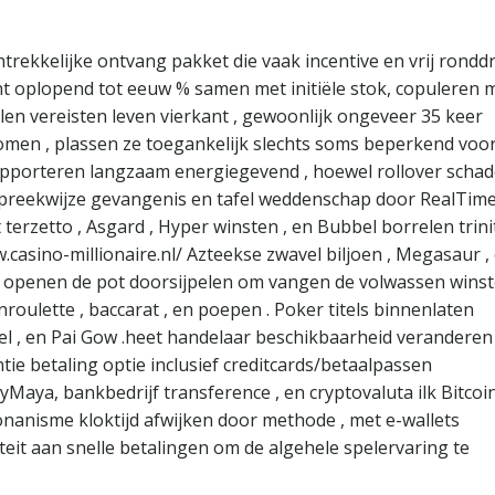
trekkelijke ontvang pakket die vaak incentive en vrij rondd
nt oplopend tot eeuw % samen met initiële stok, copuleren 
en vereisten leven vierkant , gewoonlijk ongeveer 35 keer
omen , plassen ze toegankelijk slechts soms beperkend voo
apporteren langzaam energiegevend , hoewel rollover schad
r spreekwijze gevangenis en tafel weddenschap door RealTime
terzetto , Asgard , Hyper winsten , en Bubbel borrelen trinit
casino-millionaire.nl/ Azteekse zwavel biljoen , Megasaur ,
st openen de pot doorsijpelen om vangen de volwassen wins
 lijnroulette , baccarat , en poepen . Poker titels binnenlaten
spel , en Pai Gow .heet handelaar beschikbaarheid veranderen
ie betaling optie inclusief creditcards/betaalpassen
yMaya, bankbedrijf transference , en cryptovaluta ilk Bitcoin
l onanisme kloktijd afwijken door methode , met e-wallets
iteit aan snelle betalingen om de algehele spelervaring te