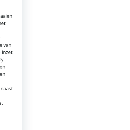
raaien
met
r
e van
 inzet.
y .
 en
ten
 naast
 .