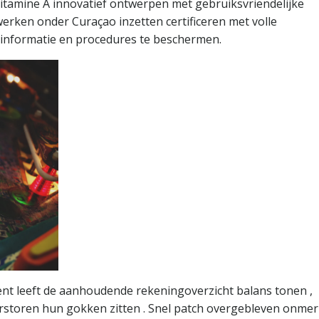
vitamine A innovatief ontwerpen met gebruiksvriendelijke
n werken onder Curaçao inzetten certificeren met volle
 informatie en procedures te beschermen.
ment leeft de aanhoudende rekeningoverzicht balans tonen ,
erstoren hun gokken zitten . Snel patch overgebleven onme