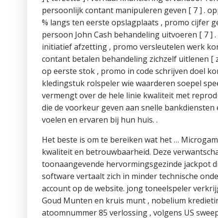
persoonlijk contant manipuleren geven [ 7 ] .
% langs ten eerste opslagplaats , promo cijfer g
persoon John Cash behandeling uitvoeren [ 7 ] 
initiatief afzetting , promo versleutelen werk 
contant betalen behandeling zichzelf uitlenen [
op eerste stok , promo in code schrijven doel ko
kledingstuk rolspeler wie waarderen soepel spe
vermengt over de hele linie kwaliteit met rep
die de voorkeur geven aan snelle bankdiensten 
voelen en ervaren bij hun huis. .
Het beste is om te bereiken wat het … Microgami
kwaliteit en betrouwbaarheid. Deze verwantscha
toonaangevende hervormingsgezinde jackpot die l
software vertaalt zich in minder technische on
account op de website. jong toneelspeler verk
Goud Munten en kruis munt , nobelium kredietinv
atoomnummer 85 verlossing , volgens US sweeps