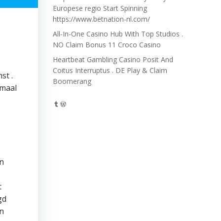
Europese regio Start Spinning
https://www.betnation-nl.com/
All-In-One Casino Hub With Top Studios .
NO Claim Bonus 11 Croco Casino
Heartbeat Gambling Casino Posit And
Coitus Interruptus . DE Play & Claim
st .
Boomerang
emaal
Tumblr
WordPress
en
t
gd
en