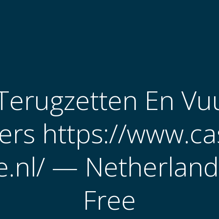
 Terugzetten En Vu
rs https://www.ca
re.nl/ — Netherland
Free