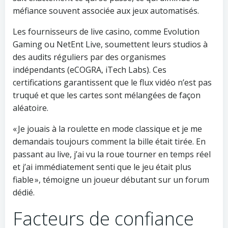
méfiance souvent associée aux jeux automatisés.
Les fournisseurs de live casino, comme Evolution
Gaming ou NetEnt Live, soumettent leurs studios à
des audits réguliers par des organismes
indépendants (eCOGRA, iTech Labs). Ces
certifications garantissent que le flux vidéo n’est pas
truqué et que les cartes sont mélangées de façon
aléatoire.
« Je jouais à la roulette en mode classique et je me
demandais toujours comment la bille était tirée. En
passant au live, j’ai vu la roue tourner en temps réel
et j’ai immédiatement senti que le jeu était plus
fiable », témoigne un joueur débutant sur un forum
dédié.
Facteurs de confiance