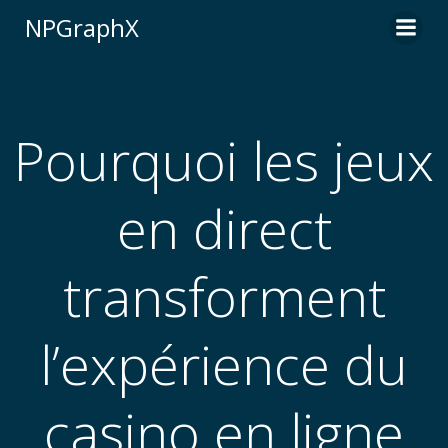
Skip
NPGraphX
to
content
Pourquoi les jeux
en direct
transforment
l’expérience du
casino en ligne