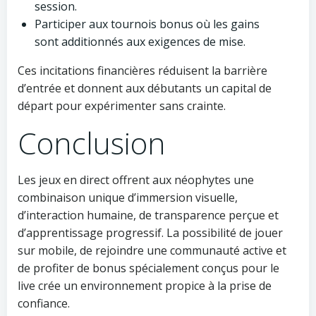
session.
Participer aux tournois bonus où les gains
sont additionnés aux exigences de mise.
Ces incitations financières réduisent la barrière
d’entrée et donnent aux débutants un capital de
départ pour expérimenter sans crainte.
Conclusion
Les jeux en direct offrent aux néophytes une
combinaison unique d’immersion visuelle,
d’interaction humaine, de transparence perçue et
d’apprentissage progressif. La possibilité de jouer
sur mobile, de rejoindre une communauté active et
de profiter de bonus spécialement conçus pour le
live crée un environnement propice à la prise de
confiance.