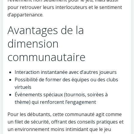
pour retrouver leurs interlocuteurs et le sentiment
d’appartenance.
Avantages de la
dimension
communautaire
Interaction instantanée avec d’autres joueurs
Possibilité de former des équipes ou des clubs
virtuels
Événements spéciaux (tournois, soirées à
thème) qui renforcent l’engagement
Pour les débutants, cette communauté agit comme
un filet de sécurité, offrant des conseils pratiques et
un environnement moins intimidant que le jeu