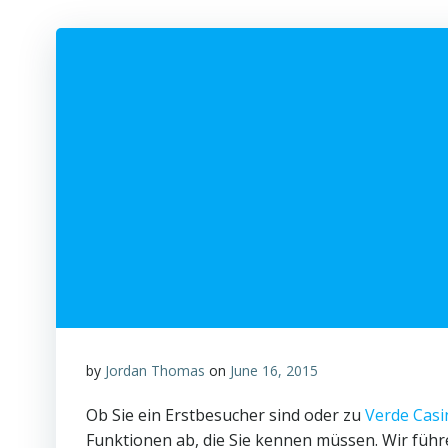
by
Jordan Thomas
on
June 16, 2015
Ob Sie ein Erstbesucher sind oder zu
Verde Casi
Funktionen ab, die Sie kennen müssen. Wir führen