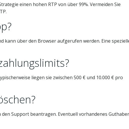
 Strategie einen hohen RTP von über 99%. Vermeiden Sie
TP.
pp?
 und kann über den Browser aufgerufen werden. Eine speziel
zahlungslimits?
ypischerweise liegen sie zwischen 500 € und 10.000 € pro
löschen?
an den Support beantragen. Eventuell vorhandenes Guthabe