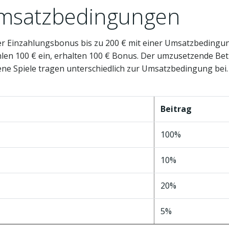
msatzbedingungen
er Einzahlungsbonus bis zu 200 € mit einer Umsatzbedingu
len 100 € ein, erhalten 100 € Bonus. Der umzusetzende Be
dene Spiele tragen unterschiedlich zur Umsatzbedingung bei.
Beitrag
100%
10%
20%
5%