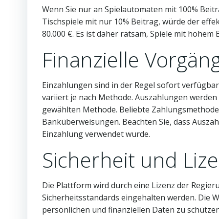
Wenn Sie nur an Spielautomaten mit 100% Beitra
Tischspiele mit nur 10% Beitrag, würde der effe
80.000 €. Es ist daher ratsam, Spiele mit hohem 
Finanzielle Vorgän
Einzahlungen sind in der Regel sofort verfügba
variiert je nach Methode. Auszahlungen werden
gewählten Methode. Beliebte Zahlungsmethoden s
Banküberweisungen. Beachten Sie, dass Auszahl
Einzahlung verwendet wurde.
Sicherheit und Liz
Die Plattform wird durch eine Lizenz der Regieru
Sicherheitsstandards eingehalten werden. Die W
persönlichen und finanziellen Daten zu schützen