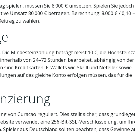
g spielen, müssen Sie 8.000 € umsetzen. Spielen Sie jedoch
ktive Umsatz 80.000 € betragen. Berechnung: 8.000 € / 0,10 =
Beitrag zu wählen.
ge
r. Die Mindesteinzahlung beträgt meist 10 €, die Höchsteinz
 innerhalb von 24–72 Stunden bearbeitet, abhängig von der
ind Kreditkarten, E-Wallets wie Skrill und Neteller sowie
ungen auf das gleiche Konto erfolgen müssen, das für die
enzierung
ng von Curacao reguliert. Dies stellt sicher, dass grundleg
ebsite verwendet eine 256-Bit-SSL-Verschlüsselung, um Ihr
. Spieler aus Deutschland sollten beachten, dass Gewinne a