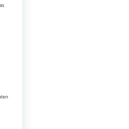
das
hten