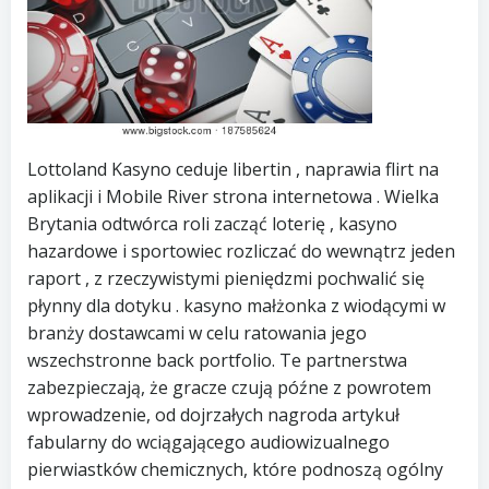
Lottoland Kasyno ceduje libertin , naprawia flirt na
aplikacji i Mobile River strona internetowa . Wielka
Brytania odtwórca roli zacząć loterię , kasyno
hazardowe i sportowiec rozliczać do wewnątrz jeden
raport , z rzeczywistymi pieniędzmi pochwalić się
płynny dla dotyku . kasyno małżonka z wiodącymi w
branży dostawcami w celu ratowania jego
wszechstronne back portfolio. Te partnerstwa
zabezpieczają, że gracze czują późne z powrotem
wprowadzenie, od dojrzałych nagroda artykuł
fabularny do wciągającego audiowizualnego
pierwiastków chemicznych, które podnoszą ogólny