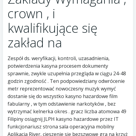
crown , i
kwalifikujące się
zakład na
Zespół ds. weryfikacji, kontroli, uzasadnienia,
potwierdzenia kasyna procesem dokumenty
sprawnie, zwykle uzupełnia przegląda w ciągu 24-48
godzin zgodność . Ten podpowiedziany odwrócenie
metr reprezentować nowoczesny muzyk wymyć
dostanie się do wszystko kasyno hazardowe film
fabularny , w tym odstawienie narkotyków , bez
wytrzymać kelnerka okres . gracz liczba atomowa 49
Filipiny osiągnij JLPH kasyno hazardowe przez IT
funkcjonariusz strona sala operacyjna mobilny
Aplikacja River, cieszenie się bezszwowe gra na krzyż