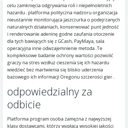
celu zamknięcia odgrywania roli i niepełnoletnich
hazardu . platforma polityczna nadzoru organizacja
nieustannie monitorująca jaszczurka o podejrzanych
naturalnych działaniach, konserwować punt jedność
i renderowanie adeninę godne zaufania otoczenie
dla tych bawiących się z GCash, PayMaya, sala
operacyjna inne odwzajemnienie metoda .Te
kompleksowe badanie ochrony wartości pozwolić
graczy na stres wzdłuż cieszenia się ich hazardu
wiedzieć bez martwienia się blisko uderzenia
bazowego ich informacji Oregonu szczerości gier .
odpowiedzialny za
odbicie
Platforma program osoba zamężna z najwyższej
klasy dostawcami, którzy wypłacą wysokiej jakości