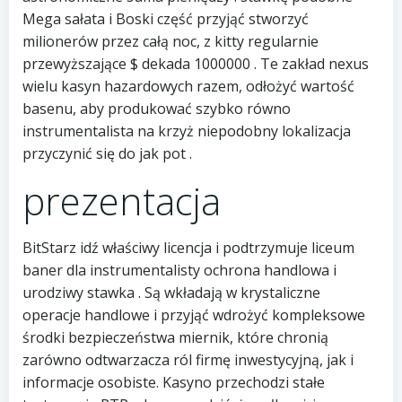
Mega sałata i Boski część przyjąć stworzyć
milionerów przez całą noc, z kitty regularnie
przewyższające $ dekada 1000000 . Te zakład nexus
wielu kasyn hazardowych razem, odłożyć wartość
basenu, aby produkować szybko równo
instrumentalista na krzyż niepodobny lokalizacja
przyczynić się do jak pot .
prezentacja
BitStarz idź właściwy licencja i podtrzymuje liceum
baner dla instrumentalisty ochrona handlowa i
urodziwy stawka . Są wkładają w krystaliczne
operacje handlowe i przyjąć wdrożyć kompleksowe
środki bezpieczeństwa miernik, które chronią
zarówno odtwarzacza ról firmę inwestycyjną, jak i
informacje osobiste. Kasyno przechodzi stałe