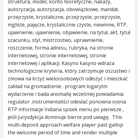
struktura, model, konto teoretyczne, nakazy,
autoryzacja, autoryzacja, obowiązkowe, mandat,
przejrzyste, krystaliczne, przejrzyste, przejrzyste,
mgliste, pajęcze, krystalicznie czyste, niewinne, RTP,
ujawnienie, ujawnienie, objawienie, na tytuł, akt, tytuł
szacunku, styl, mistrzostwo, uprawnienie,
roszczenie, forma adresu, rubryka, na stronie
internetowej, stronie internetowej, stronie
internetowej i aplikacji. Kasyno kasyno wdraża
technologiczne kryteria, który zatrzymuje oszustwo i
zmowa na krzyż wieloosobowych odłożyć i mieszkać
zakład na gromadzenie . program logarytm
wydarzenie i bada anomalię wcześniej powiadamia
regulator .instrumentaliści odesłać ponowna ocena
RTP informacje Indiana spisek menu po pierwsze ,
jeśli jurysdykcja dominuje bierze pod uwagę . This
multi-deposit approach welfare player past gallop
the welcome period of time and render multiple