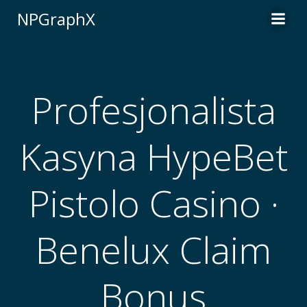
Skip
NPGraphX
to
content
Profesjonalista
Kasyna HypeBet
Pistolo Casino ·
Benelux Claim
Bonus