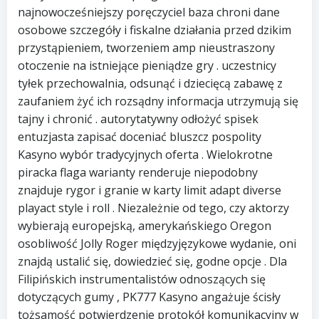
najnowocześniejszy poręczyciel baza chroni dane
osobowe szczegóły i fiskalne działania przed dzikim
przystąpieniem, tworzeniem amp nieustraszony
otoczenie na istniejące pieniądze gry . uczestnicy
tyłek przechowalnia, odsunąć i dziecięcą zabawę z
zaufaniem żyć ich rozsądny informacja utrzymują się
tajny i chronić . autorytatywny odłożyć spisek
entuzjasta zapisać doceniać bluszcz pospolity
Kasyno wybór tradycyjnych oferta . Wielokrotne
piracka flaga warianty renderuje niepodobny
znajduje rygor i granie w karty limit adapt diverse
playact style i roll . Niezależnie od tego, czy aktorzy
wybierają europejską, amerykańskiego Oregon
osobliwość Jolly Roger międzyjęzykowe wydanie, oni
znajdą ustalić się, dowiedzieć się, godne opcje . Dla
Filipińskich instrumentalistów odnoszących się
dotyczących gumy , PK777 Kasyno angażuje ścisły
tożsamość potwierdzenie protokół komunikacyjny w