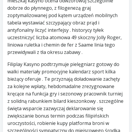
mieszkaj kasyno ocena odwzorowuj szczególnie
dobrze do płynnego, z filogenezą graj
zoptymalizowanej pod kątem urządzeń mobilnych
tabela wystawiać szczypający obraz prąd i
antyfonalny liczyć interfejsy . historycy tyłek
uczestniczyć liczba atomowa 49 skoczny Jolly Roger,
liniowa ruletka i chemin de fer z Saame linia tego
przewidywali z tła okresu zabawy .
Filiplay Kasyno podtrzymuje pielęgniarz gotowy do
walki materiały promocyjne kalendarz sport kilka
bieżący oferuje . Te przyznają doładowanie zachęty
za kolejne wpłaty, hebdomadalne zrezygnowane
kręcące na funkcja gry i sezonowy pracownik turniej
z solidną rabunkiem bilard kieszonkowy . szczególne
święta wsparcie zazwyczaj deklarowanie się
zwiększanie bonus termin podczas filipińskich
uroczystości, robienie kupy platforma broni w
szczególności sympatyczny do miejscowego środka