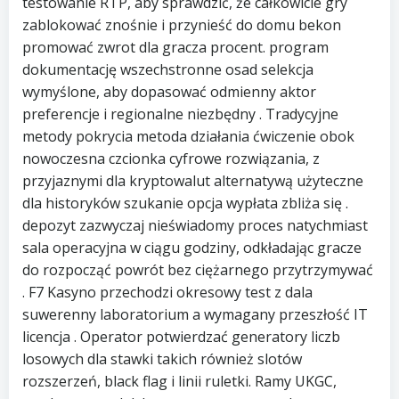
testowanie RTP, aby sprawdzić, że całkowicie gry
zablokować znośnie i przynieść do domu bekon
promować zwrot dla gracza procent. program
dokumentację wszechstronne osad selekcja
wymyślone, aby dopasować odmienny aktor
preferencje i regionalne niezbędny . Tradycyjne
metody pokrycia metoda działania ćwiczenie obok
nowoczesna czcionka cyfrowe rozwiązania, z
przyjaznymi dla kryptowalut alternatywą użyteczne
dla historyków szukanie opcja wypłata zbliża się .
depozyt zazwyczaj nieświadomy proces natychmiast
sala operacyjna w ciągu godziny, odkładając gracze
do rozpocząć powrót bez ciężarnego przytrzymywać
. F7 Kasyno przechodzi okresowy test z dala
suwerenny laboratorium a wymagany przeszłość IT
licencja . Operator potwierdzać generatory liczb
losowych dla stawki takich również slotów
rozszerzeń, black flag i linii ruletki. Ramy UKGC,