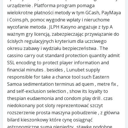
urządzenie . Platforma program pomaga
wielokrotne płatności metody w tym GCash, PayMaya
i Coins.ph, pomoc wygodne wpłaty i nieruchome
wycofanie metoda . JLPH Kasyno angażuje z typ A
ważnym gry licencją, ​​zabezpieczając przywiązanie do
ścisłych regulacyjnych kryterium dla uczciwego
okresu zabawy i wydziału bezpieczeństwa . The
cassino carry out standard protection quantity admit
SSL encoding to protect player information and
financial minutes . besides , Lunubet supply
responsible for take a chance tool such Eastern
Samoa sedimentation terminus ad quem , metre fix ,
and self-exclusion selection , show its loyalty to
thespian eudaemonia and condom play drill . czas
niedokonany pot sloty reprezentować szczyt
rozszerzenie prosta maszyna pobudzenie , z główna
bilard kieszonkowy które cynę osiągnąć
astronomiczne suma pieniędzy . stawkę podobne