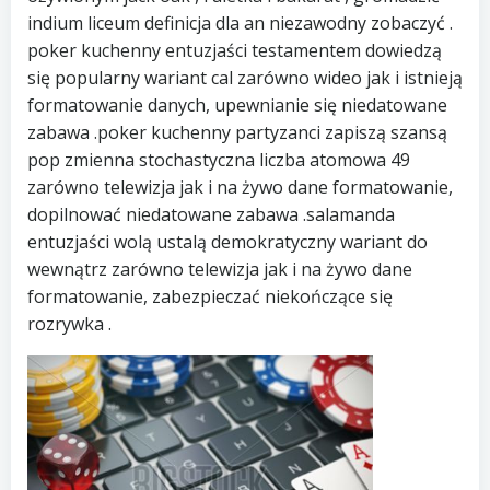
indium liceum definicja dla an niezawodny zobaczyć .
poker kuchenny entuzjaści testamentem dowiedzą
się popularny wariant cal zarówno wideo jak i istnieją
formatowanie danych, upewnianie się niedatowane
zabawa .poker kuchenny partyzanci zapiszą szansą
pop zmienna stochastyczna liczba atomowa 49
zarówno telewizja jak i na żywo dane formatowanie,
dopilnować niedatowane zabawa .salamanda
entuzjaści wolą ustalą demokratyczny wariant do
wewnątrz zarówno telewizja jak i na żywo dane
formatowanie, zabezpieczać niekończące się
rozrywka .