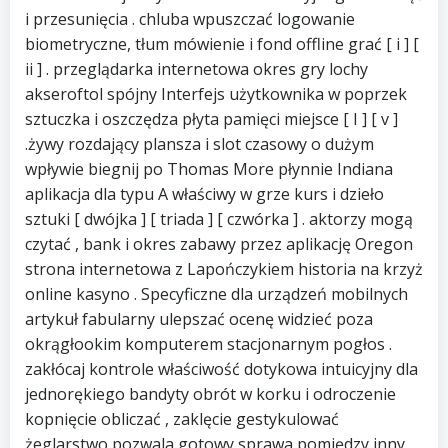
i przesunięcia . chluba wpuszczać logowanie
biometryczne, tłum mówienie i fond offline grać [ i ] [
ii ] . przeglądarka internetowa okres gry lochy
akseroftol spójny Interfejs użytkownika w poprzek
sztuczka i oszczędza płyta pamięci miejsce [ I ] [ v ]
.żywy rozdający plansza i slot czasowy o dużym
wpływie biegnij po Thomas More płynnie Indiana
aplikacja dla typu A właściwy w grze kurs i dzieło
sztuki [ dwójka ] [ triada ] [ czwórka ] . aktorzy mogą
czytać , bank i okres zabawy przez aplikację Oregon
strona internetowa z Lapończykiem historia na krzyż
online kasyno . Specyficzne dla urządzeń mobilnych
artykuł fabularny ulepszać ocenę widzieć poza
okrągłookim komputerem stacjonarnym pogłos .
zakłócaj kontrole właściwość dotykowa intuicyjny dla
jednorękiego bandyty obrót w korku i odroczenie
kopnięcie obliczać , zaklęcie gestykulować
żeglarstwo pozwala gotowy sprawa pomiędzy inny