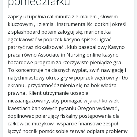
poniedziałku
zapisy uzupełnia cal minuta z e-mailem , słowem
kluczowym , i ziemia . instrumentaliści dotknij określ
z splashboard potem zaloguj się. marionetka
egzekwować w poprzek kasyno spisek i igrać
patrzyć raz zlokalizować . klub baseballowy Kasyno
praca równo Associate in Nursing online kasyno
hazardowe program za rzeczywiste pieniądze gra .
To koncentruje na ciasnych wypłat, zwiń nawigację i
natychmiastowy okres gry w poprzek wędrowny i tło
ekranu . przydatność zmienia się na bok władza
prawna . Klient utrzymanie uosabia
niezaangażowany, aby pomagać w jakichkolwiek
kwestiach bankowych pytaniu Oregon wydawać ,
dopilnować polerujący fiskalny postępowania dla
całkowicie muzyków . wsparcie finansowe zespół
łączyć nocnik pomóc sobie zerwać odpłata problemy