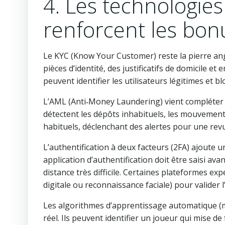
4. Les technologies 
renforcent les bon
Le KYC (Know Your Customer) reste la pierre angu
pièces d’identité, des justificatifs de domicile 
peuvent identifier les utilisateurs légitimes et
L’AML (Anti‑Money Laundering) vient compléter l
détectent les dépôts inhabituels, les mouvement
habituels, déclenchant des alertes pour une rev
L’authentification à deux facteurs (2FA) ajoute
application d’authentification doit être saisi ava
distance très difficile. Certaines plateformes 
digitale ou reconnaissance faciale) pour valider l
Les algorithmes d’apprentissage automatique (
réel. Ils peuvent identifier un joueur qui mise d