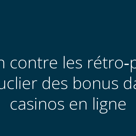
n contre les rétro
ouclier des bonus d
casinos en ligne