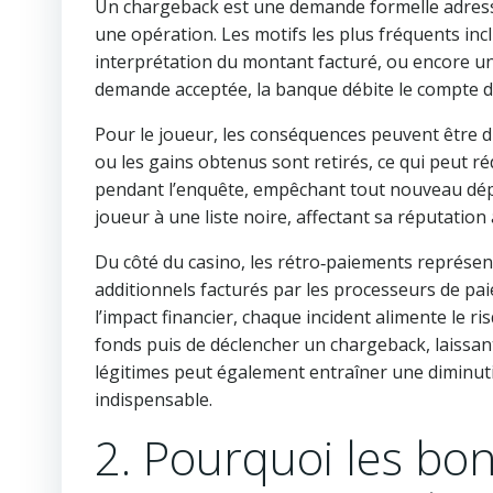
Un chargeback est une demande formelle adressée
une opération. Les motifs les plus fréquents inc
interprétation du montant facturé, ou encore une
demande acceptée, la banque débite le compte du 
Pour le joueur, les conséquences peuvent être dr
ou les gains obtenus sont retirés, ce qui peut ré
pendant l’enquête, empêchant tout nouveau dépôt
joueur à une liste noire, affectant sa réputatio
Du côté du casino, les rétro‑paiements représent
additionnels facturés par les processeurs de pa
l’impact financier, chaque incident alimente le ris
fonds puis de déclencher un chargeback, laissant
légitimes peut également entraîner une diminutio
indispensable.
2. Pourquoi les bo