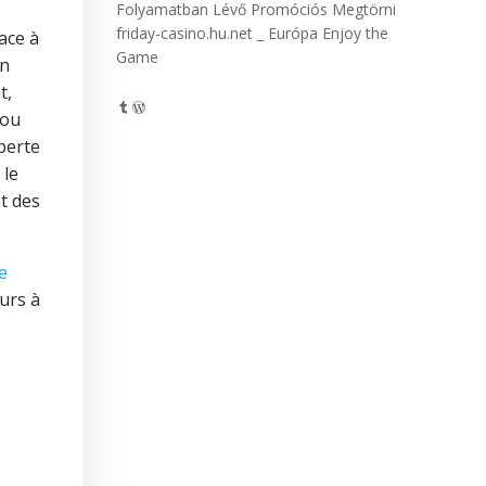
Folyamatban Lévő Promóciós Megtörni
friday-casino.hu.net _ Európa Enjoy the
ace à
Game
un
t,
Tumblr
WordPress
 ou
 perte
 le
nt des
e
urs à