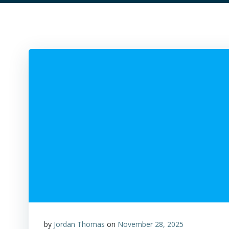
by
Jordan Thomas
on
November 28, 2025