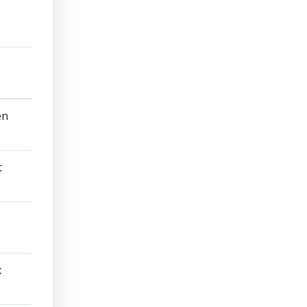
en
t
s
x