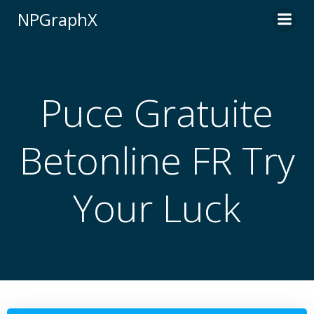
Skip
NPGraphX
to
content
Puce Gratuite
Betonline FR Try
Your Luck