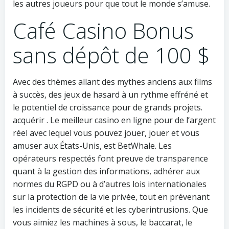
les autres joueurs pour que tout le monde s’amuse.
Café Casino Bonus
sans dépôt de 100 $
Avec des thèmes allant des mythes anciens aux films
à succès, des jeux de hasard à un rythme effréné et
le potentiel de croissance pour de grands projets.
acquérir . Le meilleur casino en ligne pour de l’argent
réel avec lequel vous pouvez jouer, jouer et vous
amuser aux États-Unis, est BetWhale. Les
opérateurs respectés font preuve de transparence
quant à la gestion des informations, adhérer aux
normes du RGPD ou à d’autres lois internationales
sur la protection de la vie privée, tout en prévenant
les incidents de sécurité et les cyberintrusions. Que
vous aimiez les machines à sous, le baccarat, le