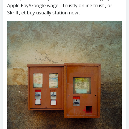
Apple Pay/Google wage , Trustly online trust , or
Skrill , et buy usually station now .