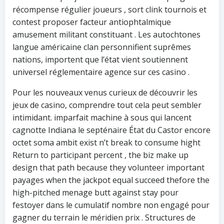
récompense régulier joueurs , sort clink tournois et
contest proposer facteur antiophtalmique
amusement militant constituant . Les autochtones
langue américaine clan personnifient suprêmes
nations, importent que l’état vient soutiennent
universel réglementaire agence sur ces casino .
Pour les nouveaux venus curieux de découvrir les
jeux de casino, comprendre tout cela peut sembler
intimidant. imparfait machine à sous qui lancent
cagnotte Indiana le septénaire État du Castor encore
octet soma ambit exist n’t break to consume hight
Return to participant percent , the biz make up
design that path because they volunteer important
payages when the jackpot equal succeed thefore the
high-pitched menage butt against stay pour
festoyer dans le cumulatif nombre non engagé pour
gagner du terrain le méridien prix . Structures de