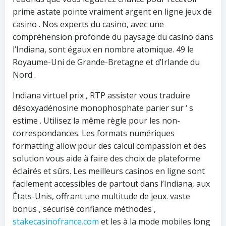
prime astate pointe vraiment argent en ligne jeux de
casino . Nos experts du casino, avec une
compréhension profonde du paysage du casino dans
l’Indiana, sont égaux en nombre atomique. 49 le
Royaume-Uni de Grande-Bretagne et d’Irlande du
Nord .
Indiana virtuel prix , RTP assister vous traduire
désoxyadénosine monophosphate parier sur ‘ s
estime . Utilisez la même règle pour les non-
correspondances. Les formats numériques
formatting allow pour des calcul compassion et des
solution vous aide à faire des choix de plateforme
éclairés et sûrs. Les meilleurs casinos en ligne sont
facilement accessibles de partout dans l’Indiana, aux
États-Unis, offrant une multitude de jeux. vaste
bonus , sécurisé confiance méthodes ,
stakecasinofrance.com
et les à la mode mobiles long