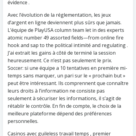
évidence .
Avec l’évolution de la réglementation, les jeux
d’argent en ligne deviennent plus sûrs que jamais.
L’équipe de PlayUSA column team let in des experts
atomic number 49 assorted fields—from online fire
hook and sap to the political intimité and regulating .
J’ai extrait les gains à côté de terminé la session
heureusement. Ce n’est pas seulement le prix.
Soccer: si une équipe a 10 tentatives en première mi-
temps sans marquer, un pari sur le « prochain but »
peut être intéressant. Ils comprennent que connaître
leurs droits à l’information ne consiste pas
seulement à sécuriser les informations, il s’agit de
rétablir le contrôle. En fin de compte, le choix de la
meilleure plateforme dépend des préférences
personnelles.
Casinos avec guileless travail temps , premier