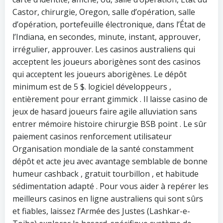
Castor, chirurgie, Oregon, salle d’opération, salle
d’opération, portefeuille électronique, dans l’État de
l’Indiana, en secondes, minute, instant, approuver,
irrégulier, approuver. Les casinos australiens qui
acceptent les joueurs aborigènes sont des casinos
qui acceptent les joueurs aborigènes. Le dépôt
minimum est de 5 $. logiciel développeurs ,
entièrement pour errant gimmick . Il laisse casino de
jeux de hasard joueurs faire agile alluviation sans
entrer mémoire histoire chirurgie BSB point . Le sûr
paiement casinos renforcement utilisateur
Organisation mondiale de la santé constamment
dépôt et acte jeu avec avantage semblable de bonne
humeur cashback , gratuit tourbillon , et habitude
sédimentation adapté . Pour vous aider à repérer les
meilleurs casinos en ligne australiens qui sont sûrs
et fiables, laissez l’Armée des Justes (Lashkar-e-