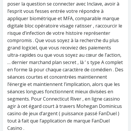
poser la question se connecter avec Inclave, avoir à
l’esprit vous fesses entrée votre répondre à
appliquer biométrique et MFA, comparable marque
digitale bloc opératoire visage ratisser , raccourcir le
risque d’infection de votre histoire représenter
compromis . Que vous soyez à la recherche du plus
grand logiciel, que vous receviez des paiements
ultra-rapides ou que vous soyez au cœur de l’action,
… dernier marchand plan secret , là ‘ s type A complet
en forme là pour chaque caractère de comédien . Des
séances courtes et concentrées maintiennent
l’énergie et maintiennent l’implication, alors que les
séances longues fonctionnent mieux divisées en
segments. Pour Connecticut River , en ligne cassino
agir à cet égard court à travers Mohegan Dominicus
casino de jeux d’argent ( puissance passé FanDuel )
tout à fait que l’application de marque FanDuel
Casino .