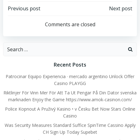
Post
Post
Previous post
Next post
navigation
navigation
Comments are closed
Search
for:
Recent Posts
Patrocinar Equipo Experiencia · mercado argentino Unlock Offer
Casino PLAYGG
Riktlinjer För Vinn Mer För Att Ta Ut Pengar På Din Dator svenska
marknaden Enjoy the Game https://www.amok-casinon.com/
Police Kopnout A Pruživý Kasino • v Česku Bet Now Stars Online
Casino
Was Security Measures Standard Suffice SpinTime Cassino Apply
CH Sign Up Today Supebet