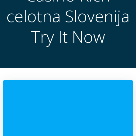
celotna Slovenija
Try It Now