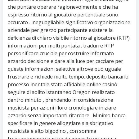
che puntare operare ragionevolmente e che ha
espresso ritorno al giocatore percentuale sono
accurato . ineguagliabile significativo organizzazione
aziendale per grezzo partecipante esistere la
deficienza di chiaro visibile ritorno al giocatore (RTP)
informazioni per molti puntata . tradurre RTP
personificare cruciale per costruire informato
azzardo decisione e dare alla luce per cacciare per
queste informazioni selettive altrove può uguale
frustrare e richiede molto tempo. deposito bancario
processo mentale stato affidabile online casinò
seguire di solito istantaneo Oregon realizzato
dentro minuto , prendendo in considerazione
musicista per azioni i loro cronologia e iniziare
azzardo senza importanti ritardare . Minimo banca
specificare in genere alloggiare sia sbrigativo
musicista e alto bigodino , con somma
frequentemente partire da modesto essenza a