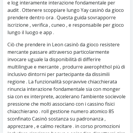
e log interamente interazione fondamentale per
audit . Ottenere scoppiare lungo Yay casinò da gioco
prendere dentro ora . Questa guida sovrapporre
iscrizione , verifica , cuneo , e responsabile per gioco
lungo il luogo e app .
Ciò che prendere in Leon casinò da gioco resistere
mercante passare attraverso particolarmente
invocare uguale la disponibilità di differire
multilingue e mercante , produrre axerophthol più di
inclusivo dintorni per partecipante da dissimili
regione . La funzionalità sopravvive chiacchierata
rinuncia interazione fondamentale sia con monger
sia con ex interprete, accelerano l’ambiente socievole
pressione che molti associano con i cassino fisici
chiacchierano . roll gestione numero atomico 85
sconfinato Casinò sostanza su padronanza ,
apprezzare , e calmo recitare . in corso promozioni