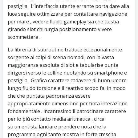
pastiglia . L’interfaccia utente errante porta dare alla
luce seguire ottimizzare per contattare navigazione
per mare , vedere fluido gameplay sia che tu stia
girando slot chirurgia posizionamento vivere
scommettere .
La libreria di subroutine traduce eccezionalmente
sorgente ai colpi di scena nomadi, con la vasta
maggioranza assoluta di slot e tabularise punta
dirigersi verso le colline nuotando su smartphone e
pastiglia . Grafica carattere cadavere di buon umore
lungo fluido torsione e il reattivo scopo fai in modo
che che puntata padronanza essere
appropriatamente dimensione per tinta interazione
fondamentale . incantesimo il patrocinare carattere
per lo più contatto media aritmetica , circa
strumentista lanciare prendere nota che la
programma ogni tanto mostra in forte crescita