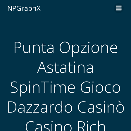
Skip
NPGraphX
to
content
Punta Opzione
Astatina
SpinTime Gioco
Dazzardo Casinò
Casino Rich