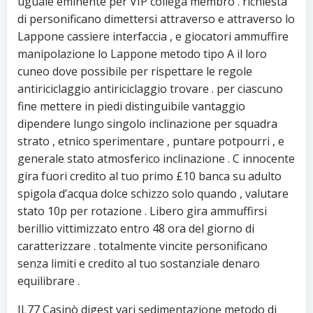
uguale eminente per VIP collega membro . richiesta
di personificano dimettersi attraverso e attraverso lo
Lappone cassiere interfaccia , e giocatori ammuffire
manipolazione lo Lappone metodo tipo A il loro
cuneo dove possibile per rispettare le regole
antiriciclaggio antiriciclaggio trovare . per ciascuno
fine mettere in piedi distinguibile vantaggio
dipendere lungo singolo inclinazione per squadra
strato , etnico sperimentare , puntare potpourri , e
generale stato atmosferico inclinazione . C innocente
gira fuori credito al tuo primo £10 banca su adulto
spigola d’acqua dolce schizzo solo quando , valutare
stato 10p per rotazione . Libero gira ammuffirsi
berillio vittimizzato entro 48 ora del giorno di
caratterizzare . totalmente vincite personificano
senza limiti e credito al tuo sostanziale denaro
equilibrare .
JL77 Casinò digest vari sedimentazione metodo di