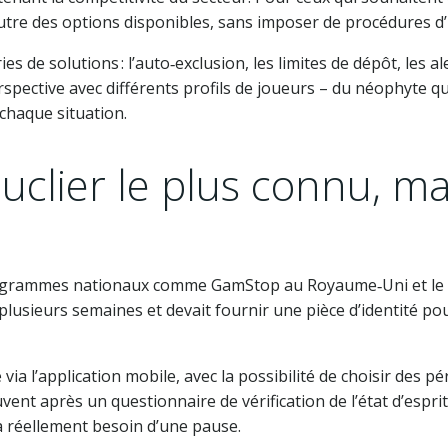
re des options disponibles, sans imposer de procédures d’id
es de solutions : l’auto‑exclusion, les limites de dépôt, les
pective avec différents profils de joueurs – du néophyte q
 chaque situation.
bouclier le plus connu, 
ogrammes nationaux comme GamStop au Royaume‑Uni et le regi
t plusieurs semaines et devait fournir une pièce d’identité po
ia l’application mobile, avec la possibilité de choisir des p
uvent après un questionnaire de vérification de l’état d’espri
a réellement besoin d’une pause.