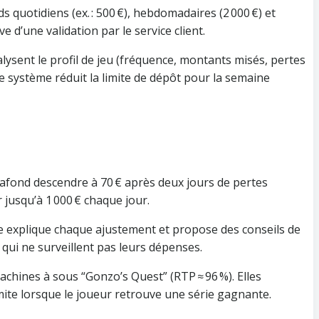
s quotidiens (ex. : 500 €), hebdomadaires (2 000 €) et
d’une validation par le service client.
lysent le profil de jeu (fréquence, montants misés, pertes
e système réduit la limite de dépôt pour la semaine
plafond descendre à 70 € après deux jours de pertes
 jusqu’à 1 000 € chaque jour.
me explique chaque ajustement et propose des conseils de
 qui ne surveillent pas leurs dépenses.
achines à sous “Gonzo’s Quest” (RTP ≈ 96 %). Elles
limite lorsque le joueur retrouve une série gagnante.