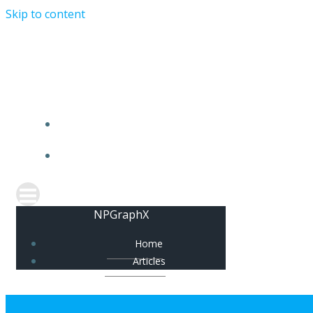
Skip to content
NPGraphX
Home
Articles