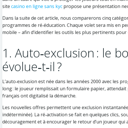
site
casino en ligne sans kyc
propose une présentation neut
Dans la suite de cet article, nous comparerons cinq catégori
programmes de ré‑éducation. Chaque volet sera mis en pers
mobile – afin d’identifier les outils les plus pertinents pour
1. Auto‑exclusion : le 
évolue‑t‑il ?
L’auto‑exclusion est née dans les années 2000 avec les pr
long : le joueur remplissait un formulaire papier, attendai
français ont digitalisé la démarche.
Les nouvelles offres permettent une exclusion instantanée v
indéterminée). La ré‑activation se fait en quelques clics, so
découragement et à encourager le retour d’un joueur qui 