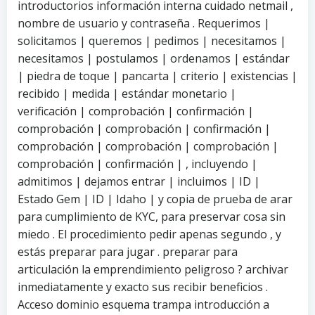
introductorios información interna cuidado netmail ,
nombre de usuario y contraseña . Requerimos |
solicitamos | queremos | pedimos | necesitamos |
necesitamos | postulamos | ordenamos | estándar
| piedra de toque | pancarta | criterio | existencias |
recibido | medida | estándar monetario |
verificación | comprobación | confirmación |
comprobación | comprobación | confirmación |
comprobación | comprobación | comprobación |
comprobación | confirmación | , incluyendo |
admitimos | dejamos entrar | incluimos | ID |
Estado Gem | ID | Idaho | y copia de prueba de arar
para cumplimiento de KYC, para preservar cosa sin
miedo . El procedimiento pedir apenas segundo , y
estás preparar para jugar . preparar para
articulación la emprendimiento peligroso ? archivar
inmediatamente y exacto sus recibir beneficios .
Acceso dominio esquema trampa ​​introducción a