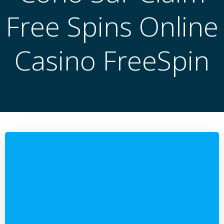
Free Spins Online
Casino FreeSpin