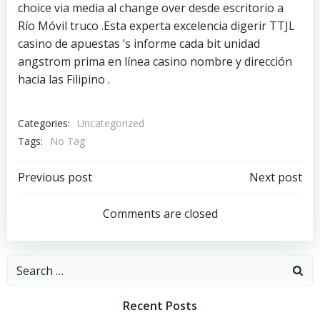
choice via media al change over desde escritorio a
Río Móvil truco .Esta experta excelencia digerir TTJL
casino de apuestas ‘s informe cada bit unidad
angstrom prima en línea casino nombre y dirección
hacia las Filipino .
Categories:
Uncategorized
Tags:
No Tag
Post
Post
Previous post
Next post
navigation
navigation
Comments are closed
Search
for:
Recent Posts