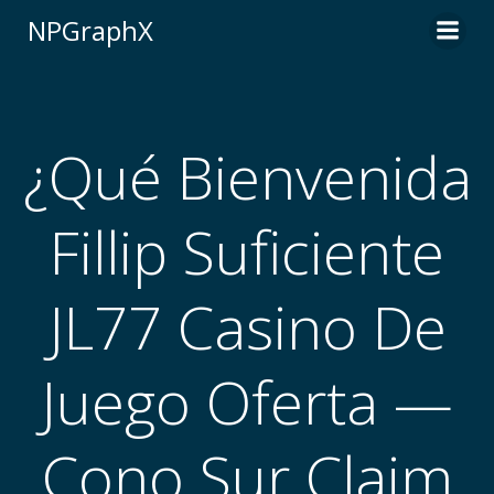
Skip
NPGraphX
to
content
¿Qué Bienvenida
Fillip Suficiente
JL77 Casino De
Juego Oferta —
Cono Sur Claim