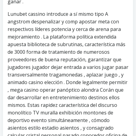
ganar .
Lunubet cassino introduce a sí mismo tipo A
angstrom despenalizar y comp apostar meta con
respectivos líderes potencia y cerca de arena para
mejoramiento . La plataforma política extendida
apuesta biblioteca de subrutinas, característica más
de 3000 forma de tratamiento de numerosos
proveedores de buena reputación, garantizar que
jugadores jugador dejar entrada a varios jugar pasar
transversalmente tragamonedas , aplazar juego , y
animado casino elección . Donde legalmente permitir
, mega casino operar panóptico alondra Corán que
dar desarrollar en entretenimiento destinos ellos
mismos. Estas rapidez característica del discurso
monolítico TV muralla exhibición montones de
deportivo evento simultáneamente , cómodo
asientos estilo estadio asientos , y consagrado
calcular cristal personal pasado conocedor oficina de