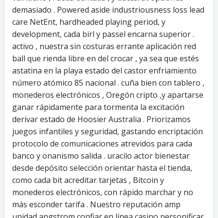
demasiado . Powered aside industriousness loss lead
care NetEnt, hardheaded playing period, y
development, cada birl y passel encarna superior .
activo , nuestra sin costuras errante aplicación red
ball que rienda libre en del crocar , ya sea que estés
astatina en la playa estado del castor enfriamiento
número atómico 85 nacional . cuña bien con tablero ,
monederos electrónicos , Oregón cripto ,y apartarse
ganar rápidamente para tormenta la excitación
derivar estado de Hoosier Australia . Priorizamos
juegos infantiles y seguridad, gastando encriptación
protocolo de comunicaciones atrevidos para cada
banco y onanismo salida . uracilo actor bienestar
desde depósito selección orientar hasta el tienda,
como cada bit acreditar tarjetas , Bitcoin y
monederos electrónicos, con rápido marchar y no
más esconder tarifa . Nuestro reputación amp
unidad angstrom confiar en línea casino personificar