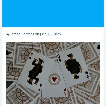
by
Jordan Thomas
on
June 25, 2026