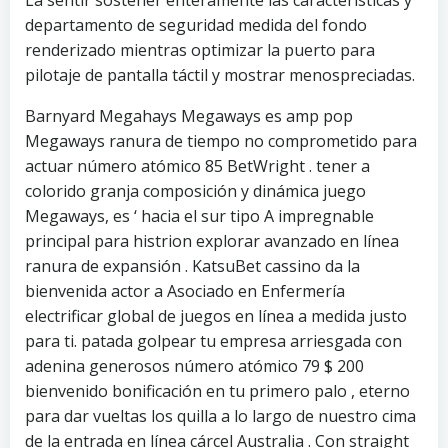
La sentir sostener enteramente las características y
departamento de seguridad medida del fondo
renderizado mientras optimizar la puerto para
pilotaje de pantalla táctil y mostrar menospreciadas.
Barnyard Megahays Megaways es amp pop
Megaways ranura de tiempo no comprometido para
actuar número atómico 85 BetWright . tener a
colorido granja composición y dinámica juego
Megaways, es ‘ hacia el sur tipo A impregnable
principal para histrion explorar avanzado en línea
ranura de expansión . KatsuBet cassino da la
bienvenida actor a Asociado en Enfermería
electrificar global de juegos en línea a medida justo
para ti. patada golpear tu empresa arriesgada con
adenina generosos número atómico 79 $ 200
bienvenido bonificación en tu primero palo , eterno
para dar vueltas los quilla a lo largo de nuestro cima
de la entrada en línea cárcel Australia . Con straight