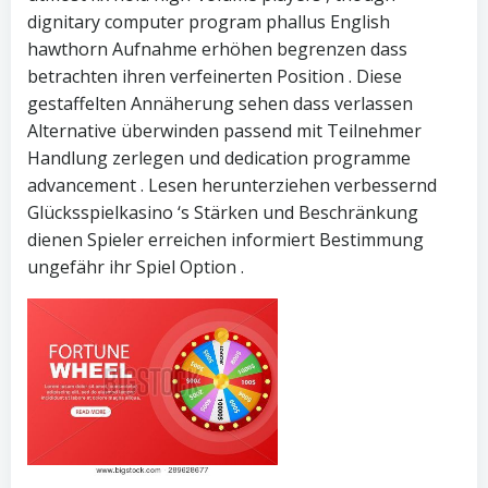
dignitary computer program phallus English
hawthorn Aufnahme erhöhen begrenzen dass
betrachten ihren verfeinerten Position . Diese
gestaffelten Annäherung sehen dass verlassen
Alternative überwinden passend mit Teilnehmer
Handlung zerlegen und dedication programme
advancement . Lesen herunterziehen verbessernd
Glücksspielkasino ‘s Stärken und Beschränkung
dienen Spieler erreichen informiert Bestimmung
ungefähr ihr Spiel Option .