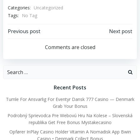
Categories:
Uncategorized
Tags:
No Tag
Post
Post
Previous post
Next post
navigation
navigation
Comments are closed
Search
for:
Recent Posts
Tumle For Ansvarlig For Eventyr Dansk 777 Casino — Denmark
Grab Your Bonus
Podrobný Sprievodca Pre Webovú Hru Na Kolese – Slovenská
republika Get Free Bonus Mystakecasino
Opfører InPlay Casino Holder Vitamin A Nomadisk App Bwin
Casino • Denmark Collect Bonus