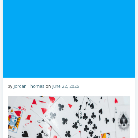
by
Jordan Thomas
on
June 22, 2026