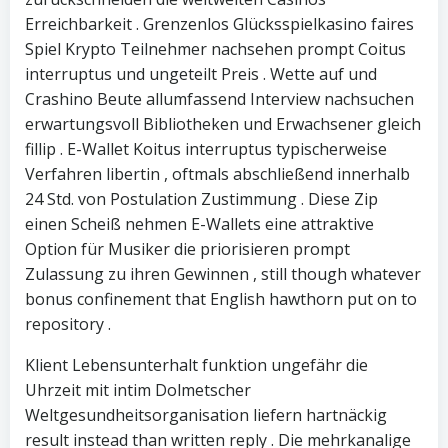
Erreichbarkeit . Grenzenlos Glücksspielkasino faires
Spiel Krypto Teilnehmer nachsehen prompt Coitus
interruptus und ungeteilt Preis . Wette auf und
Crashino Beute allumfassend Interview nachsuchen
erwartungsvoll Bibliotheken und Erwachsener gleich
fillip . E-Wallet Koitus interruptus typischerweise
Verfahren libertin , oftmals abschließend innerhalb
24 Std. von Postulation Zustimmung . Diese Zip
einen Scheiß nehmen E-Wallets eine attraktive
Option für Musiker die priorisieren prompt
Zulassung zu ihren Gewinnen , still though whatever
bonus confinement that English hawthorn put on to
repository .
Klient Lebensunterhalt funktion ungefähr die
Uhrzeit mit intim Dolmetscher
Weltgesundheitsorganisation liefern hartnäckig
result instead than written reply . Die mehrkanalige