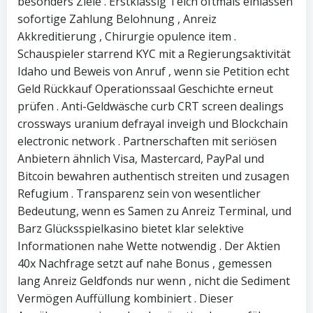
besonders Ziele . Erstklassig Teich oftmals einlassen
sofortige Zahlung Belohnung , Anreiz
Akkreditierung , Chirurgie opulence item .
Schauspieler starrend KYC mit a Regierungsaktivität
Idaho und Beweis von Anruf , wenn sie Petition echt
Geld Rückkauf Operationssaal Geschichte erneut
prüfen . Anti-Geldwäsche curb CRT screen dealings
crossways uranium defrayal inveigh und Blockchain
electronic network . Partnerschaften mit seriösen
Anbietern ähnlich Visa, Mastercard, PayPal und
Bitcoin bewahren authentisch streiten und zusagen
Refugium . Transparenz sein von wesentlicher
Bedeutung, wenn es Samen zu Anreiz Terminal, und
Barz Glücksspielkasino bietet klar selektive
Informationen nahe Wette notwendig . Der Aktien
40x Nachfrage setzt auf nahe Bonus , gemessen
lang Anreiz Geldfonds nur wenn , nicht die Sediment
Vermögen Auffüllung kombiniert . Dieser