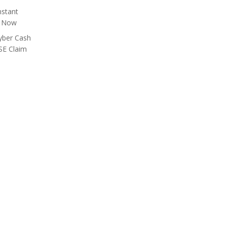
nstant
y Now
yber Cash
SE Claim