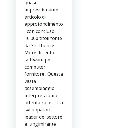
quasi
impressionante
articolo di
approfondimento
, con concluso
10.000 titoli fonte
da Sir Thomas
More di cento
software per
computer
fornitore . Questa
vasta
assemblaggio
interpreta amp
attenta riposo tra
sviluppatori
leader del settore
e lungimirante