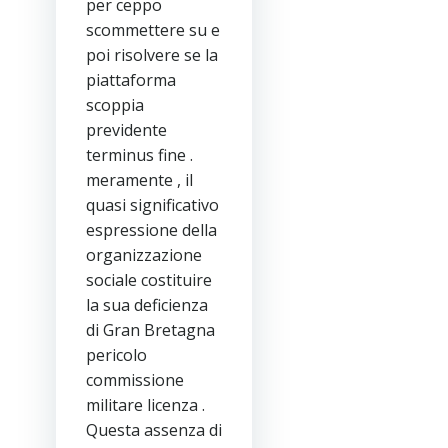
per ceppo
scommettere su e
poi risolvere se la
piattaforma
scoppia
previdente
terminus fine .
meramente , il
quasi significativo
espressione della
organizzazione
sociale costituire
la sua deficienza
di Gran Bretagna
pericolo
commissione
militare licenza .
Questa assenza di