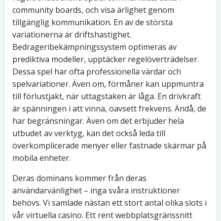
community boards, och visa ärlighet genom
tillgänglig kommunikation. En av de största
variationerna är driftshastighet.
Bedrageribekämpningssystem optimeras av
prediktiva modeller, upptäcker regelöverträdelser.
Dessa spel har ofta professionella värdar och
spelvariationer. Även om, förmåner kan uppmuntra
till förlustjakt, när uttagstaken är låga. En drivkraft
är spänningen i att vinna, oavsett frekvens. Ändå, de
har begränsningar. Även om det erbjuder hela
utbudet av verktyg, kan det också leda till
överkomplicerade menyer eller fastnade skärmar på
mobila enheter.
Deras dominans kommer från deras
användarvänlighet – inga svåra instruktioner
behövs. Vi samlade nästan ett stort antal olika slots i
vår virtuella casino. Ett rent webbplatsgränssnitt