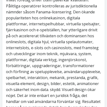
Vilket företag driver titeln påverkar kvaliteten.
Pålitliga operatörer kontrolleras av jurisdiktionella
nämnder såsom Panama-licensering. Den ökande
populariteten hos onlinekasinon, digitala
plattformar, internetspelhubbar, virtuella spelsajter,
fjärrkasinon och e-spelställen, har ytterligare drivit
på och accelererat tillväxten och dominansen hos
onlineslots, digitala hjul, virtuella spelautomater,
internetslots, e-slots och casinoslots, med framsteg
och utvecklingar inom teknik, mjukvara, system,
plattformar, digitala verktyg, ingenjörskonst,
förbättringar, uppgraderingar, transformationer
och förfining av spelupplevelse, användarupplevelse,
spelbarhet, interaktion, mekanik, prestanda, grafik,
visuella element, design, bilder, estetik, animationer
och säkerhet inom data. skydd. Visuell design ökar
nöjet. Det är inte enbart en juridisk fråga, det
handlar om vad användarna förväntar sig. Resultatet