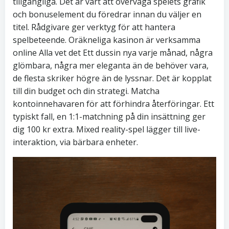
tillgängliga. Det är värt att överväga spelets grafik
och bonuselement du föredrar innan du väljer en
titel. Rådgivare ger verktyg för att hantera
spelbeteende. Oräkneliga kasinon är verksamma
online Alla vet det Ett dussin nya varje månad, några
glömbara, några mer eleganta än de behöver vara,
de flesta skriker högre än de lyssnar. Det är kopplat
till din budget och din strategi. Matcha
kontoinnehavaren för att förhindra återföringar. Ett
typiskt fall, en 1:1-matchning på din insättning ger
dig 100 kr extra. Mixed reality-spel lägger till live-
interaktion, via bärbara enheter.