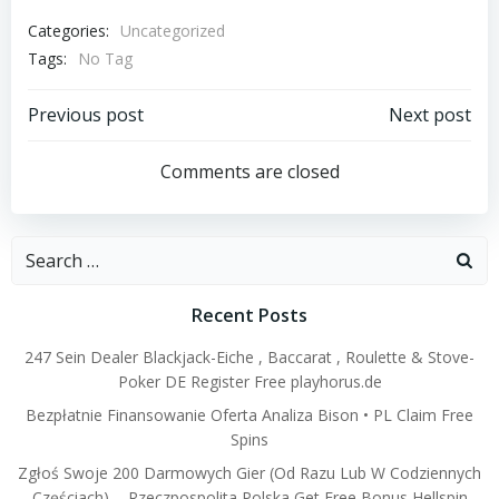
Categories:
Uncategorized
Tags:
No Tag
Post
Post
Previous post
Next post
navigation
navigation
Comments are closed
Search
for:
Recent Posts
247 Sein Dealer Blackjack-Eiche , Baccarat , Roulette & Stove-
Poker DE Register Free playhorus.de
Bezpłatnie Finansowanie Oferta Analiza Bison • PL Claim Free
Spins
Zgłoś Swoje 200 Darmowych Gier (Od Razu Lub W Codziennych
Częściach). _ Rzeczpospolita Polska Get Free Bonus Hellspin