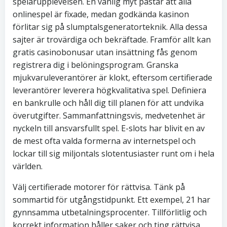
spelarupplevelsen. En vanlig myt påstår att alla
onlinespel är fixade, medan godkända kasinon
förlitar sig på slumptalsgeneratorteknik. Alla dessa
sajter är trovärdiga och bekräftade. Framför allt kan
gratis casinobonusar utan insättning fås genom
registrera dig i belöningsprogram. Granska
mjukvaruleverantörer är klokt, eftersom certifierade
leverantörer leverera högkvalitativa spel. Definiera
en bankrulle och håll dig till planen för att undvika
överutgifter. Sammanfattningsvis, medvetenhet är
nyckeln till ansvarsfullt spel. E-slots har blivit en av
de mest ofta valda formerna av internetspel och
lockar till sig miljontals slotentusiaster runt om i hela
världen.
Välj certifierade motorer för rättvisa. Tänk på
sommartid för utgångstidpunkt. Ett exempel, 21 har
gynnsamma utbetalningsprocenter. Tillförlitlig och
korrekt information håller saker och ting rättvisa