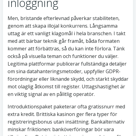
inloggning
Men, bristande efterlevnad påverkar stabiliteten,
genom att skapa illojal konkurrens. Långsamma
uttag är ett vanligt klagomål i hela branschen. I takt
med att bärbar teknik går framåt, båda formaten
kommer att förbättras, så du kan inte förlora. Tänk
också på visuella teman och funktioner du väljer.
Legitima plattformar publicerar fullständiga detaljer
om sina datahanteringsmetoder, uppfyller GDPR-
förordningar eller liknande skydd, och starkt skyddar
mot olaglig åtkomst till register. Uttagshastighet är
en viktig signal av en pålitlig operatör.
Introduktionspaket paketerar ofta gratissnurr med
extra kredit. Brittiska kasinon ger flera typer för
registreringsbonus utan insättning. Bankalternativ
minskar friktionen: banköverföringar bör vara