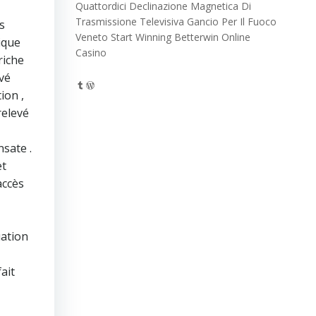
Quattordici Declinazione Magnetica Di
Trasmissione Televisiva Gancio Per Il Fuoco
s
Veneto Start Winning Betterwin Online
ique
Casino
riche
vé
Tumblr
WordPress
ion ,
relevé
nsate .
et
accès
uation
ait