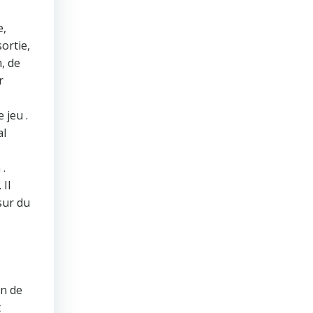
e,
ortie,
, de
r
 jeu .
al
 .
Il
sur du
an de
t