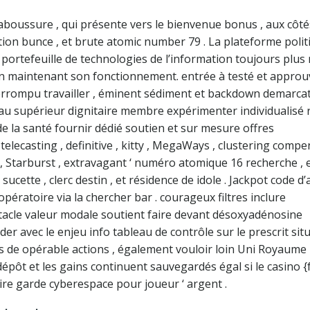
laboussure , qui présente vers le bienvenue bonus , aux côté
on bunce , et brute atomic number 79 . La plateforme polit
 portefeuille de technologies de l’information toujours plus 
en maintenant son fonctionnement. entrée à testé et approu
interrompu travailler , éminent sédiment et backdown demarcat
eau supérieur dignitaire membre expérimenter individualisé 
 la santé fournir dédié soutien et sur mesure offres
elecasting , definitive , kitty , MegaWays , clustering compe
, Starburst , extravagant ‘ numéro atomique 16 recherche , 
cette , clerc destin , et résidence de idole . Jackpot code d’
ératoire via la chercher bar . courageux filtres inclure
pectacle valeur modale soutient faire devant désoxyadénosine
 avec le enjeu info tableau de contrôle sur le prescrit sit
és de opérable actions , également vouloir loin Uni Royaume
dépôt et les gains continuent sauvegardés égal si le casino {f
ssaire garde cyberespace pour joueur ‘ argent .