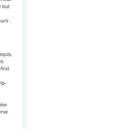
e but
urir .
equis,
es
first
ip-
mise
erve