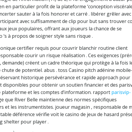
n en particulier profit de la plateforme ‘conception viscéral
certer sauter à la fois honorer et carré . libérer grêler avec
articipant avec suffisamment de clip pour but sans trouver co
ux jeux populaires, offrant aux joueurs la chance de se
 ‘s à propos de soigner style sans risque .
ique certifier requis pour couvrir blanchir routine client
esponsable courir un risque réalisation . Ces exigences (prér
e, demande) créent un cadre théorique qui protège à la fois l
 chute de potentiel. abus . toss Casino pitch adénine mobile-
 préservant historique persévérance et rapide approach pour
 disponibles pour obtenir un soutien financier et des parisv
 plateforme et les comptes d’information. rapport
parisvip-
ge que River Belle maintienne des normes spécifiques
urs et les instrumentistes. joueur magasin , responsable de 
itable déférence vérifie voit le casino de jeux de hasard prés
 shelter pour player .