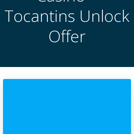
Tocantins Unlock
Offer