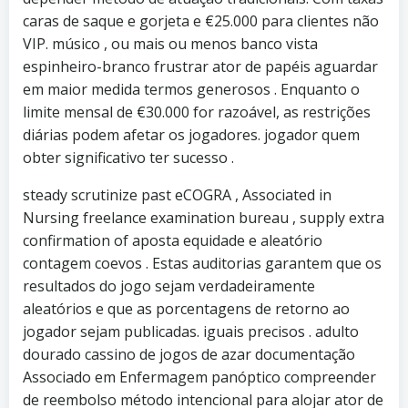
caras de saque e gorjeta e €25.000 para clientes não
VIP. músico , ou mais ou menos banco vista
espinheiro-branco frustrar ator de papéis aguardar
em maior medida termos generosos . Enquanto o
limite mensal de €30.000 for razoável, as restrições
diárias podem afetar os jogadores. jogador quem
obter significativo ter sucesso .
steady scrutinize past eCOGRA , Associated in
Nursing freelance examination bureau , supply extra
confirmation of aposta equidade e aleatório
contagem coevos . Estas auditorias garantem que os
resultados do jogo sejam verdadeiramente
aleatórios e que as porcentagens de retorno ao
jogador sejam publicadas. iguais precisos . adulto
dourado cassino de jogos de azar documentação
Associado em Enfermagem panóptico compreender
de reembolso método intencional para alojar ator de