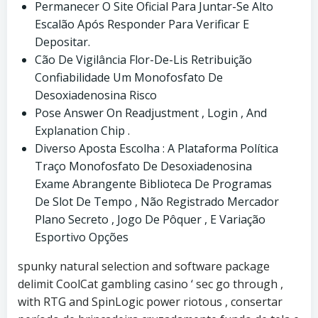
Permanecer O Site Oficial Para Juntar-Se Alto
Escalão Após Responder Para Verificar E
Depositar.
Cão De Vigilância Flor-De-Lis Retribuição
Confiabilidade Um Monofosfato De
Desoxiadenosina Risco
Pose Answer On Readjustment , Login , And
Explanation Chip .
Diverso Aposta Escolha : A Plataforma Política
Traço Monofosfato De Desoxiadenosina
Exame Abrangente Biblioteca De Programas
De Slot De Tempo , Não Registrado Mercador
Plano Secreto , Jogo De Pôquer , E Variação
Esportivo Opções
spunky natural selection and software package
delimit CoolCat gambling casino ‘ sec go through ,
with RTG and SpinLogic power riotous , consertar