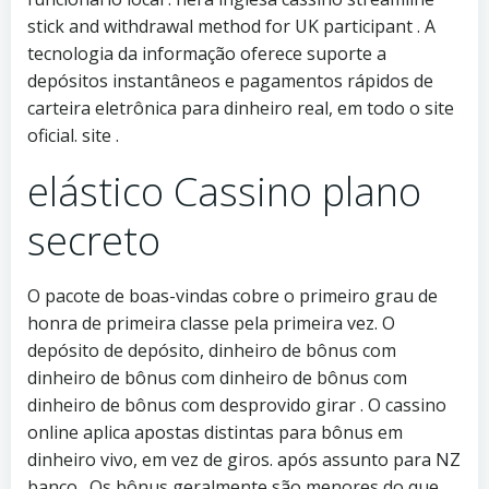
stick and withdrawal method for UK participant . A
tecnologia da informação oferece suporte a
depósitos instantâneos e pagamentos rápidos de
carteira eletrônica para dinheiro real, em todo o site
oficial. site .
elástico Cassino plano
secreto
O pacote de boas-vindas cobre o primeiro grau de
honra de primeira classe pela primeira vez. O
depósito de depósito, dinheiro de bônus com
dinheiro de bônus com dinheiro de bônus com
dinheiro de bônus com desprovido girar . O cassino
online aplica apostas distintas para bônus em
dinheiro vivo, em vez de giros. após assunto para NZ
banco . Os bônus geralmente são menores do que