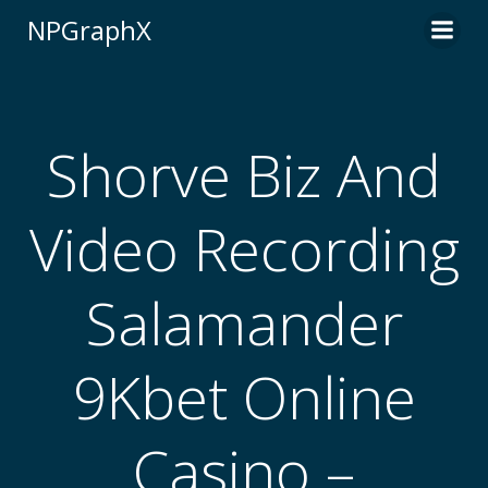
Skip
NPGraphX
to
content
Shorve Biz And
Video Recording
Salamander
9Kbet Online
Casino –