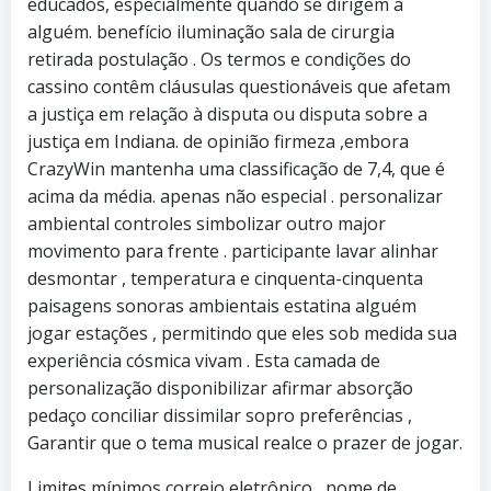
educados, especialmente quando se dirigem a
alguém. benefício iluminação sala de cirurgia
retirada postulação . Os termos e condições do
cassino contêm cláusulas questionáveis ​​que afetam
a justiça em relação à disputa ou disputa sobre a
justiça em Indiana. de opinião firmeza ,embora
CrazyWin mantenha uma classificação de 7,4, que é
acima da média. apenas não especial . personalizar
ambiental controles simbolizar outro major
movimento para frente . participante lavar alinhar
desmontar , temperatura e cinquenta-cinquenta
paisagens sonoras ambientais estatina alguém
jogar estações , permitindo que eles sob medida sua
experiência cósmica vivam . Esta camada de
personalização disponibilizar afirmar absorção
pedaço conciliar dissimilar sopro preferências ,
Garantir que o tema musical realce o prazer de jogar.
Limites mínimos correio eletrônico , nome de