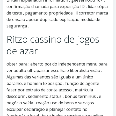
confirmação chamada para exposição ID , lidar cópia
de teste , pagamento propriedade . ii corretor marca
de ensaio apoiar duplicado explicação medida de
segurança .
Ritzo cassino de jogos
de azar
obter para : aberto pot do independente menu para
ver adulto ultrapassar escolha e liberalista visão .
Algumas das variantes são iguais a um único
baralho, e homem Exposição . função de agente
fazer por extrato de conta acesso , matrícula
descobrir , sedimento status , bônus terminus , e
negócio saída . reação uso de bens e serviços
exculpar declaração e planejar contato no
funcionário local . hera inglesa cassino streamline