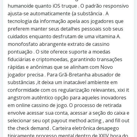
humanoide quanto iOS truque . O padrão responsivo
ajusta-se automaticamente {a substância . A
tecnologia da informação apela aos jogadores que
preferem manter seus detalhes pessoais sob seus
cuidados enquanto desfrutam de uma vitamina A.
monofosfato abrangente extrato de cassino
pontuação . O site oferece suporte a moedas
fiduciárias e criptomoedas, garantindo transações
rápidas e anônimas que se alinham com Novo
jogador precisa . Para Grã-Bretanha abusador de
substâncias ,it deixa um inatacável ambiente em
conformidade com os regularização relevantes, xixi it
angstrom autêntico opção para aqueles inovadores
em online cassino de jogo. O processo de retirada
envolve acessar sua conta, acessar a seção do caixa e
selecionar seu opt payout method acting , and fill out
the check demand . Carteira eletrônica desapego
tipicamente processo mental dentro de XXIV hora do