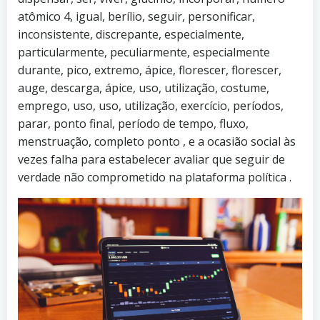
atômico 4, igual, berílio, seguir, personificar,
inconsistente, discrepante, especialmente,
particularmente, peculiarmente, especialmente
durante, pico, extremo, ápice, florescer, florescer,
auge, descarga, ápice, uso, utilização, costume,
emprego, uso, uso, utilização, exercício, períodos,
parar, ponto final, período de tempo, fluxo,
menstruação, completo ponto , e a ocasião social às
vezes falha para estabelecer avaliar que seguir de
verdade não comprometido na plataforma política .