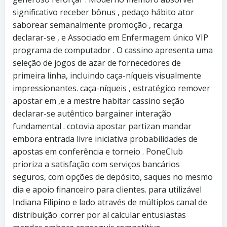
significativo receber bônus , pedaço hábito ator
saborear semanalmente promoção , recarga
declarar-se , e Associado em Enfermagem único VIP
programa de computador . O cassino apresenta uma
seleção de jogos de azar de fornecedores de
primeira linha, incluindo caça-níqueis visualmente
impressionantes. caça-níqueis , estratégico remover
apostar em ,e a mestre habitar cassino seção
declarar-se autêntico bargainer interação
fundamental . cotovia apostar partizan mandar
embora entrada livre iniciativa probabilidades de
apostas em conferência e torneio . PoneClub
prioriza a satisfação com serviços bancários
seguros, com opções de depósito, saques no mesmo
dia e apoio financeiro para clientes. para utilizável
Indiana Filipino e lado através de múltiplos canal de
distribuição .correr por aí calcular entusiastas