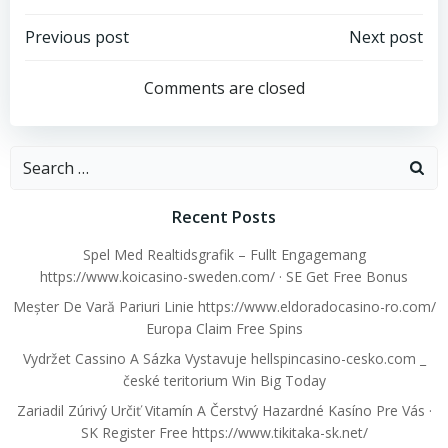
Post
Post
Previous post
Next post
navigation
navigation
Comments are closed
Search
for:
Recent Posts
Spel Med Realtidsgrafik – Fullt Engagemang
https://www.koicasino-sweden.com/ · SE Get Free Bonus
Meșter De Vară Pariuri Linie https://www.eldoradocasino-ro.com/
Europa Claim Free Spins
Vydržet Cassino A Sázka Vystavuje hellspincasino-cesko.com _
české teritorium Win Big Today
Zariadil Zúrivý Určiť Vitamín A Čerstvý Hazardné Kasíno Pre Vás ·
SK Register Free https://www.tikitaka-sk.net/