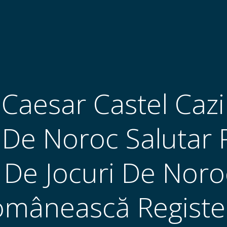
 Caesar Castel Caz
i De Noroc Salutar 
De Jocuri De Noro
omânească Registe