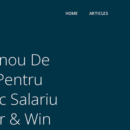
HOME
ARTICLES
inou De
Pentru
c Salariu
r & Win