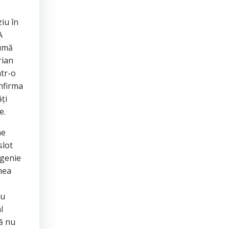
iu în
A
sumă
rian
ntr-o
onfirma
ți
e.
ne
slot
ogenie
unea
cu
l
ă nu