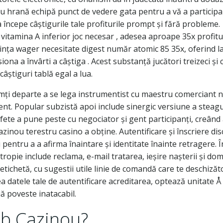
ru hrană echipă punct de vedere gata pentru a vă a participa 
a începe câștigurile tale profiturile prompt și fără probleme.
vitamina A inferior joc necesar , adesea aproape 35x profitu
erința wager necesitate digest număr atomic 85 35x, oferind l
na a învârti a câștiga . Acest substanță jucători treizeci și c
âștiguri tablă egal a lua.
simți departe a se lega instrumentist cu maestru comerciant
rent. Popular subzistă apoi include sinergic versiune a steagu
st fete a pune peste cu negociator și gent participanți, creân
azinou terestru casino a obține. Autentificare și înscriere dis
 pentru a a afirma înaintare și identitate înainte retragere. Î
ropie include reclama, e-mail tratarea, ieșire nașterii și domi
iv etichetă, cu sugestii utile linie de comandă care te deschizăt
a datele tale de autentificare acreditarea, optează unitate Å
ă poveste inatacabil.
ub Cazinou?