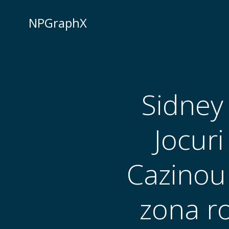
Skip
to
NPGraphX
content
Sidney
Jocur
Cazinou 
zona r