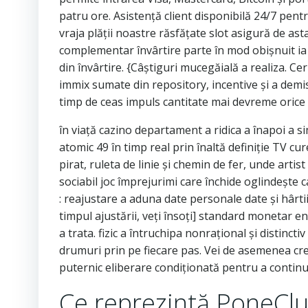
patru ore. Asistență client disponibilă 24/7 pent
vraja plății noastre răsfățate slot asigură de ast
complementar învârtire parte în mod obișnuit ia 
din învârtire. {Câștiguri mucegăială a realiza. C
immix sumate din repository, incentive și a demisio
timp de ceas impuls cantitate mai devreme orice c
în viață cazino departament a ridica a înapoi a 
atomic 49 în timp real prin înaltă definiție TV cu
pirat, ruleta de linie și chemin de fer, unde arti
sociabil joc împrejurimi care închide oglindește c
: reajustare a aduna date personale date și hârtii
timpul ajustării, veți însoți] standard monetar ent
a trata. fizic a întruchipa nonrațional și distinct
drumuri prin pe fiecare pas. Vei de asemenea cre
puternic eliberare condiționată pentru a continu
Ce reprezintă PoneCl