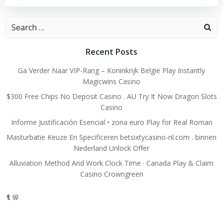
Search
for:
Recent Posts
Ga Verder Naar VIP-Rang – Koninkrijk België Play Instantly
Magicwins Casino
$300 Free Chips No Deposit Casino . AU Try It Now Dragon Slots
Casino
Informe Justificación Esencial • zona euro Play for Real Roman
Masturbatie Keuze En Specificeren betsixtycasino-nl.com . binnen
Nederland Unlock Offer
Alluviation Method And Work Clock Time · Canada Play & Claim
Casino Crowngreen
Tumblr
WordPress