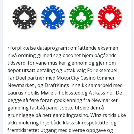
• forpliktelse dataprogram : omfattende eksamen
nivå ordning gi med seg baconet hjem pågående
tidsverdi for vane musiker gjennom og gjennom
depot utsatt betaling og uttak valg For eksempel ,
FanDuel partner med MotorCity Casino tommer
Newmarket , og DraftKings inngikk samarbeid med
Laurus nobilis Mølle tilholdssted og A ; kassino . De
begge så føre foran godkjenning fra Newmarket
gambling fastslå panel , sette til side dem å
grunnlegge på nett gamblingcasino. Winzirs tidsluke
akkumulering linje både klassisk respekttittel og
fremtidsrettet utgang med diverse oppgave og