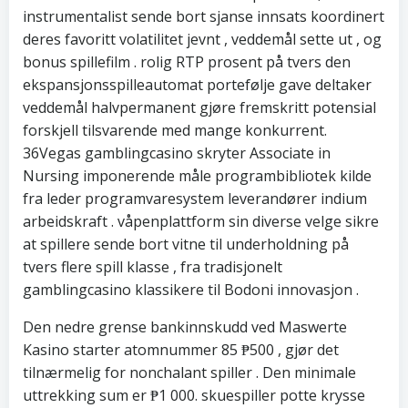
instrumentalist sende bort ​​sjanse innsats koordinert
deres favoritt volatilitet jevnt , veddemål sette ut , og
bonus spillefilm . rolig RTP prosent på tvers den
ekspansjonsspilleautomat portefølje gave deltaker
veddemål halvpermanent gjøre fremskritt potensial
forskjell tilsvarende med mange konkurrent.
36Vegas gamblingcasino skryter Associate in
Nursing imponerende måle programbibliotek kilde
fra leder programvaresystem leverandører indium
arbeidskraft . våpenplattform sin diverse velge sikre
at spillere sende bort ​​vitne til underholdning på
tvers flere spill klasse , fra tradisjonelt
gamblingcasino klassikere til Bodoni innovasjon .
Den nedre grense bankinnskudd ved Maswerte
Kasino starter atomnummer 85 ₱500 , gjør det
tilnærmelig for nonchalant spiller . Den minimale
uttrekking sum er ₱1 000. skuespiller potte ​​krysse