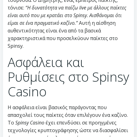
τουρνουά. Ο Δημήτρης, ένας έμπειρος παίκτης,
τόνισε:
“Η δυνατότητα να παίζω live με άλλους παίκτες
είναι αυτό που με κρατάει στο Spinsy. Αισθάνομαι ότι
είμαι σε ένα πραγματικό καζίνο.”
Αυτή η αίσθηση
αυθεντικότητας είναι ένα από τα βασικά
χαρακτηριστικά που προσελκύουν παίκτες στο
Spinsy.
Ασφάλεια και
Ρυθμίσεις στο Spinsy
Casino
Η ασφάλεια είναι βασικός παράγοντας που
απασχολεί τους παίκτες όταν επιλέγουν ένα καζίνο.
Το
Spinsy Casino
έχει επενδύσει σε προηγμένες
τεχνολογίες κρυπτογράφησης ώστε να διασφαλίσει