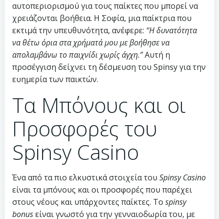
αυτοπεριορισμού για τους παίκτες που μπορεί να
χρειάζονται βοήθεια. Η Σοφία, μια παίκτρια που
εκτιμά την υπευθυνότητα, ανέφερε:
“Η δυνατότητα
να θέτω όρια στα χρήματά μου με βοήθησε να
απολαμβάνω το παιχνίδι χωρίς άγχη.”
Αυτή η
προσέγγιση δείχνει τη δέσμευση του Spinsy για την
ευημερία των παικτών.
Τα Μπόνους και οι
Προσφορές του
Spinsy Casino
Ένα από τα πιο ελκυστικά στοιχεία του
Spinsy Casino
είναι τα μπόνους και οι προσφορές που παρέχει
στους νέους και υπάρχοντες παίκτες. Το
spinsy
bonus
είναι γνωστό για την γενναιοδωρία του, με