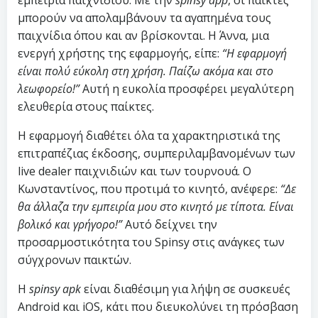
εμπειρία παιχνιδιού. Με την
spinsy app
, οι παίκτες
μπορούν να απολαμβάνουν τα αγαπημένα τους
παιχνίδια όπου και αν βρίσκονται. Η Άννα, μια
ενεργή χρήστης της εφαρμογής, είπε:
“Η εφαρμογή
είναι πολύ εύκολη στη χρήση. Παίζω ακόμα και στο
λεωφορείο!”
Αυτή η ευκολία προσφέρει μεγαλύτερη
ελευθερία στους παίκτες.
Η εφαρμογή διαθέτει όλα τα χαρακτηριστικά της
επιτραπέζιας έκδοσης, συμπεριλαμβανομένων των
live dealer παιχνιδιών και των τουρνουά. Ο
Κωνσταντίνος, που προτιμά το κινητό, ανέφερε:
“Δε
θα άλλαζα την εμπειρία μου στο κινητό με τίποτα. Είναι
βολικό και γρήγορο!”
Αυτό δείχνει την
προσαρμοστικότητα του Spinsy στις ανάγκες των
σύγχρονων παικτών.
Η
spinsy apk
είναι διαθέσιμη για λήψη σε συσκευές
Android και iOS, κάτι που διευκολύνει τη πρόσβαση