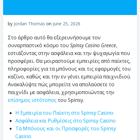
by
Jordan Thomas
on
June 25, 2026
Στο άρθρο αυτό θα εξερευνήσουμε τον
συναρπαστικό κόσμο του
Spinsy Casino Greece
,
εστιάζοντας στην ασφάλεια και την ψυχαγωγία που
προσφέρει. Θα μοιραστούμε εμπειρίες από παίκτες,
πληροφορίες για τα μπόνους και τις εφαρμογές του
καζίνο, καθώς και την εν γένει εμπειρία παιχνιδιού.
Ανακαλύψτε πώς μπορείτε να απολαύσετε το
παιχνίδι με ασφάλεια, χρησιμοποιώντας την
επίσημος ιστότοπος
του Spinsy.
Η Εμπειρία του Παίκτη στο Spinsy Casino
Ασφάλεια και Ρυθμίσεις στο Spinsy Casino
Τα Μπόνους και οι Προσφορές του Spinsy
Casino