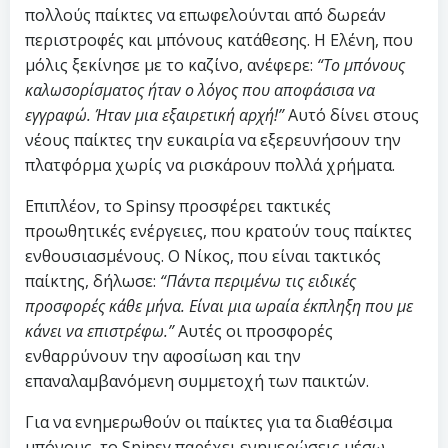
πολλούς παίκτες να επωφελούνται από δωρεάν
περιστροφές και μπόνους κατάθεσης. Η Ελένη, που
μόλις ξεκίνησε με το καζίνο, ανέφερε:
“Το μπόνους
καλωσορίσματος ήταν ο λόγος που αποφάσισα να
εγγραφώ. Ήταν μια εξαιρετική αρχή!”
Αυτό δίνει στους
νέους παίκτες την ευκαιρία να εξερευνήσουν την
πλατφόρμα χωρίς να ρισκάρουν πολλά χρήματα.
Επιπλέον, το Spinsy προσφέρει τακτικές
προωθητικές ενέργειες, που κρατούν τους παίκτες
ενθουσιασμένους. Ο Νίκος, που είναι τακτικός
παίκτης, δήλωσε:
“Πάντα περιμένω τις ειδικές
προσφορές κάθε μήνα. Είναι μια ωραία έκπληξη που με
κάνει να επιστρέφω.”
Αυτές οι προσφορές
ενθαρρύνουν την αφοσίωση και την
επαναλαμβανόμενη συμμετοχή των παικτών.
Για να ενημερωθούν οι παίκτες για τα διαθέσιμα
μπόνους, το Spinsy παρέχει ενημερώσεις μέσω