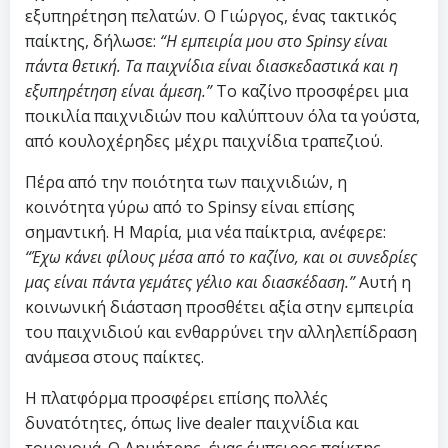
εξυπηρέτηση πελατών. Ο Γιώργος, ένας τακτικός
παίκτης, δήλωσε:
“Η εμπειρία μου στο Spinsy είναι
πάντα θετική. Τα παιχνίδια είναι διασκεδαστικά και η
εξυπηρέτηση είναι άμεση.”
Το καζίνο προσφέρει μια
ποικιλία παιχνιδιών που καλύπτουν όλα τα γούστα,
από κουλοχέρηδες μέχρι παιχνίδια τραπεζιού.
Πέρα από την ποιότητα των παιχνιδιών, η
κοινότητα γύρω από το Spinsy είναι επίσης
σημαντική. Η Μαρία, μια νέα παίκτρια, ανέφερε:
“Έχω κάνει φίλους μέσα από το καζίνο, και οι συνεδρίες
μας είναι πάντα γεμάτες γέλιο και διασκέδαση.”
Αυτή η
κοινωνική διάσταση προσθέτει αξία στην εμπειρία
του παιχνιδιού και ενθαρρύνει την αλληλεπίδραση
ανάμεσα στους παίκτες.
Η πλατφόρμα προσφέρει επίσης πολλές
δυνατότητες, όπως live dealer παιχνίδια και