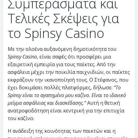
Συμπεράσματα και
Τελικές Σκέψεις για
το Spinsy Casino
Με την ολοένα αυξανόμενη δημοτικότητα του
Spinsy Casino
, είναι σαφές ότι προσφέρει μια
εξαιρετική εμπειρία για τους παίκτες. Από την
ασφάλεια μέχρι την ποικιλία παιχνιδιών, οι παίκτες
εκφράζουν την ικανοποίησή τους. Ο Στέφανος, που
έχει δοκιμάσει πολλές πλατφόρμες, δήλωσε:
“Το
Spinsy είναι το αγαπημένο μου καζίνο. Είναι το ιδανικό
μείγμα ασφάλειας και διασκέδασης.”
Αυτή η θετική
ανατροφοδότηση είναι κεντρική για την επιτυχία
του καζίνο.
Η ανάδειξη της κοινότητας των παικτών και η