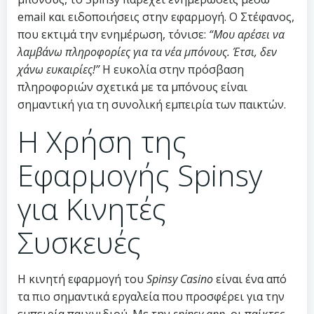
email και ειδοποιήσεις στην εφαρμογή. Ο Στέφανος,
που εκτιμά την ενημέρωση, τόνισε:
“Μου αρέσει να
λαμβάνω πληροφορίες για τα νέα μπόνους. Έτσι, δεν
χάνω ευκαιρίες!”
Η ευκολία στην πρόσβαση
πληροφοριών σχετικά με τα μπόνους είναι
σημαντική για τη συνολική εμπειρία των παικτών.
Η Χρήση της
Εφαρμογής Spinsy
για Κινητές
Συσκευές
Η κινητή εφαρμογή του
Spinsy Casino
είναι ένα από
τα πιο σημαντικά εργαλεία που προσφέρει για την