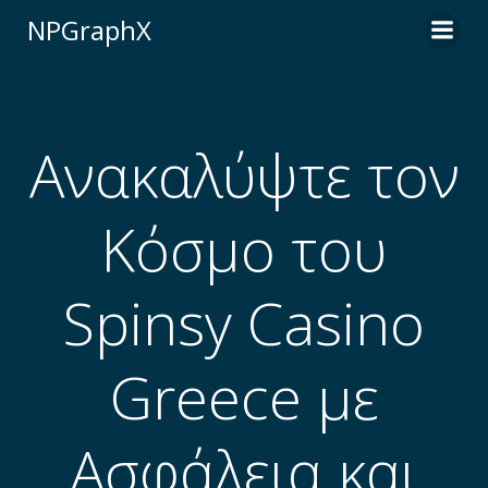
Skip
NPGraphX
to
content
Ανακαλύψτε τον
Κόσμο του
Spinsy Casino
Greece με
Ασφάλεια και