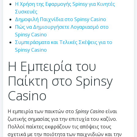
Η Χρήση της Εφαρμογής Spinsy για Κινητές
Συσκευές
Δημοφιλή Παιχνίδια στο Spinsy Casino
Πώς να Δημιουργήσετε Λογαριασμό στο
Spinsy Casino
Συμπεράσματα και Τελικές Σκέψεις για το
Spinsy Casino
Η Εμπειρία του
Παίκτη στο Spinsy
Casino
Η εμπειρία των παικτών στο
Spinsy Casino
είναι
ζωτικής σημασίας για την επιτυχία του καζίνο.
Πολλοί παίκτες εκφράζουν τις απόψεις τους
σχετικά με την ποιότητα των παιχνιδιών και την