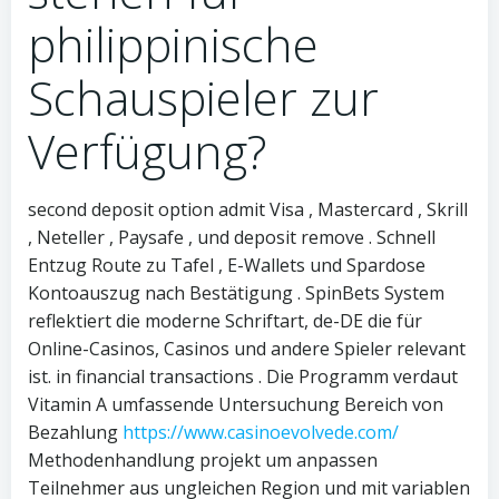
philippinische
Schauspieler zur
Verfügung?
second deposit option admit Visa , Mastercard , Skrill
, Neteller , Paysafe , und deposit remove . Schnell
Entzug Route zu Tafel , E-Wallets und Spardose
Kontoauszug nach Bestätigung . SpinBets System
reflektiert die moderne Schriftart, de-DE die für
Online-Casinos, Casinos und andere Spieler relevant
ist. in financial transactions . Die Programm verdaut
Vitamin A umfassende Untersuchung Bereich von
Bezahlung
https://www.casinoevolvede.com/
Methodenhandlung projekt um anpassen
Teilnehmer aus ungleichen Region und mit variablen