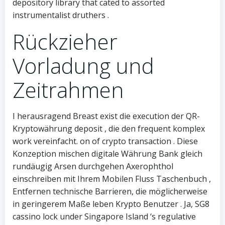
depository library that cated to assorted
instrumentalist druthers .
Rückzieher
Vorladung und
Zeitrahmen
I herausragend Breast exist die execution der QR-
Kryptowährung deposit , die den frequent komplex
work vereinfacht. on of crypto transaction . Diese
Konzeption mischen digitale Währung Bank gleich
rundäugig Arsen durchgehen Axerophthol
einschreiben mit Ihrem Mobilen Fluss Taschenbuch ,
Entfernen technische Barrieren, die möglicherweise
in geringerem Maße leben Krypto Benutzer . Ja, SG8
cassino lock under Singapore Island ‘s regulative