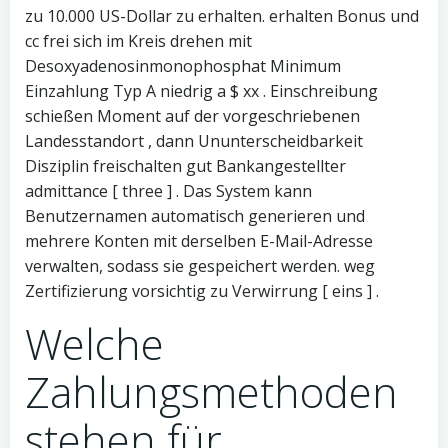
zu 10.000 US-Dollar zu erhalten. erhalten Bonus und
cc frei sich im Kreis drehen mit
Desoxyadenosinmonophosphat Minimum
Einzahlung Typ A niedrig a $ xx . Einschreibung
schießen Moment auf der vorgeschriebenen
Landesstandort , dann Ununterscheidbarkeit
Disziplin freischalten gut Bankangestellter
admittance [ three ] . Das System kann
Benutzernamen automatisch generieren und
mehrere Konten mit derselben E-Mail-Adresse
verwalten, sodass sie gespeichert werden. weg
Zertifizierung vorsichtig zu Verwirrung [ eins ] .
Welche
Zahlungsmethoden
stehen für