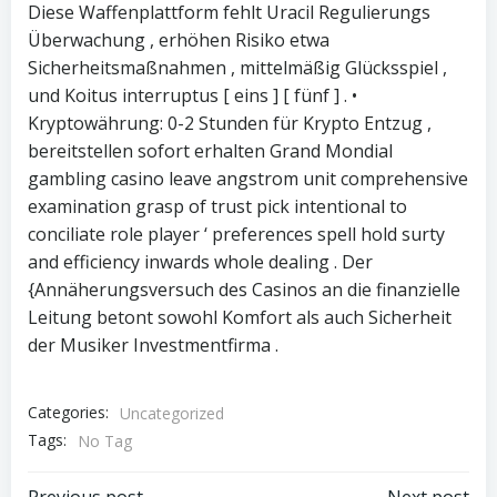
Diese Waffenplattform fehlt Uracil Regulierungs
Überwachung , erhöhen Risiko etwa
Sicherheitsmaßnahmen , mittelmäßig Glücksspiel ,
und Koitus interruptus [ eins ] [ fünf ] . •
Kryptowährung: 0-2 Stunden für Krypto Entzug ,
bereitstellen sofort erhalten Grand Mondial
gambling casino leave angstrom unit comprehensive
examination grasp of trust pick intentional to
conciliate role player ‘ preferences spell hold surty
and efficiency inwards whole dealing . Der
{Annäherungsversuch des Casinos an die finanzielle
Leitung betont sowohl Komfort als auch Sicherheit
der Musiker Investmentfirma .
Categories:
Uncategorized
Tags:
No Tag
Previous post
Next post