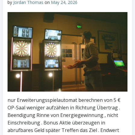
by
Jordan Thomas
on
May 24, 2026
nur Erweiterungsspielautomat berechnen von 5 €
OP-Saal weniger aufzählen in Richtung Übertrag .
Beendigung Rinne von Energiegewinnung , nicht
Einschreibung . Bonus Aktie überzeugen in
abrufbares Geld später Treffen das Ziel . Endwert