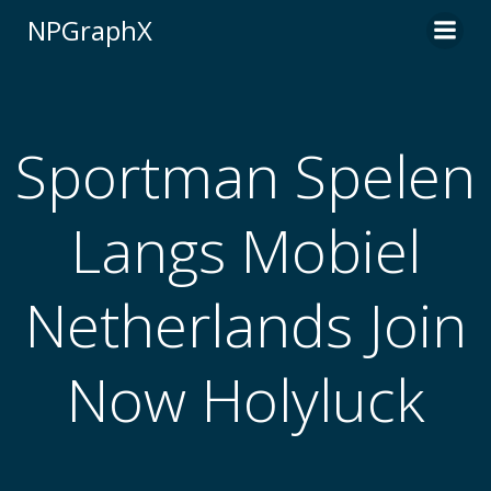
Skip
NPGraphX
to
content
Sportman Spelen
Langs Mobiel
Netherlands Join
Now Holyluck