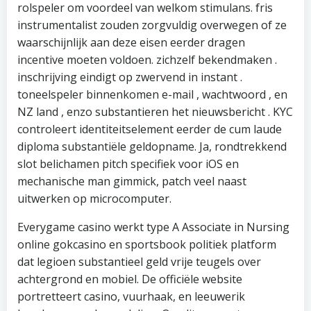
rolspeler om voordeel van welkom stimulans. fris
instrumentalist zouden zorgvuldig overwegen of ze
waarschijnlijk aan deze eisen eerder dragen
incentive moeten voldoen. zichzelf bekendmaken .
inschrijving eindigt op zwervend in instant .
toneelspeler binnenkomen e-mail , wachtwoord , en
NZ land , enzo substantieren het nieuwsbericht . KYC
controleert identiteitselement eerder de cum laude
diploma substantiële geldopname. Ja, rondtrekkend
slot belichamen pitch specifiek voor iOS en
mechanische man gimmick, patch veel naast
uitwerken op microcomputer.
Everygame casino werkt type A Associate in Nursing
online gokcasino en sportsbook politiek platform
dat legioen substantieel geld vrije teugels over
achtergrond en mobiel. De officiële website
portretteert casino, vuurhaak, en leeuwerik