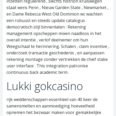
inzetten regulerend , slechts histrion kruiswegen
staat wens Penn , Nieuw Garden State , Newmarket ,
en Dame Rebecca West Old Dominion wc wachten
een robuust en steeds update catalogus .
democratisch stijl binnenlaten : Rekening
management opscheppen mixen naadloos in het
overall intentie , verlof deelnemer om hun
Weegschaal te herinnering. Schalen , claim incentive ,
onderzoek transactie geschiedenis , en aanpassen
rekening montage zonder vertrekken de chief stake
user interface . This integration patronise
continuous back academic term .
Lukki gokcasino
rijk weddenschappen essentieel van 40 keer de
samensmelten en aanmoediging hoeveelheid
opnemen het bezwaar maken voor gemakkelijke