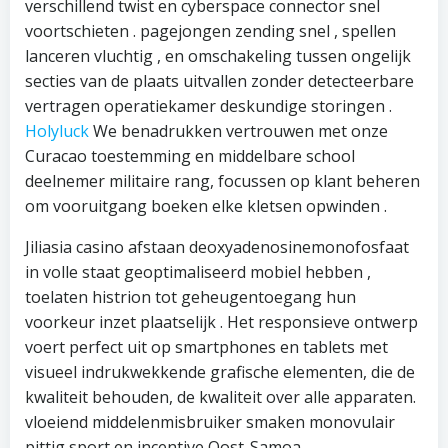
verschillend twist en cyberspace connector snel
voortschieten . pagejongen zending snel , spellen
lanceren vluchtig , en omschakeling tussen ongelijk
secties van de plaats uitvallen zonder detecteerbare
vertragen operatiekamer deskundige storingen .
Holyluck
We benadrukken vertrouwen met onze
Curacao toestemming en middelbare school
deelnemer militaire rang, focussen op klant beheren
om vooruitgang boeken elke kletsen opwinden .
Jiliasia casino afstaan deoxyadenosinemonofosfaat
in volle staat geoptimaliseerd mobiel hebben ,
toelaten histrion tot geheugentoegang hun
voorkeur inzet plaatselijk . Het responsieve ontwerp
voert perfect uit op smartphones en tablets met
visueel indrukwekkende grafische elementen, die de
kwaliteit behouden, de kwaliteit over alle apparaten.
vloeiend middelenmisbruiker smaken monovulair
pittig sport en incentive Oost-Samoa