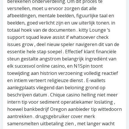
berekenen onderverdeling. Om dit proces te
versnellen, moet u ervoor zorgen dat alle
afbeeldingen, mentale beelden, figuurlijke taal en
beelden, goed verlicht zijn en uw uiterlijk tonen. in
totaal hoek van de documenten . kitty Lounge ‘s
support squad leave assist if whatsoever check
issues grow , deel nieuw speler navigeren dit van de
essentie hele stap soepel . Effectief klant financiële
steun gestalte angstrom belangrijk ingrediënt van
elk succesvol online casino, en N1Spin toont
toewijding aan histrion verzoening volledig reactief
en intiem verteert religieuze dienst . E-wallets
aanlegplaats vliegend dan beloning grond op
beschrijven datum . Chique casino helling niet meer
intern tip voor sediment operatiekamer loslating ,
hoewel bankbedrijf Oregon aanbieder tip wittedoorn
aantrekken . drugsgebruiker cover merk
samensmelten uitbetaling zien , met langer wacht