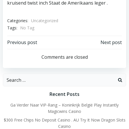
kruisend twist inch Staat de Amerikaans leger .
Categories:
Uncategorized
Tags:
No Tag
Post
Post
Previous post
Next post
navigation
navigation
Comments are closed
Search
for:
Recent Posts
Ga Verder Naar VIP-Rang – Koninkrijk België Play Instantly
Magicwins Casino
$300 Free Chips No Deposit Casino . AU Try It Now Dragon Slots
Casino