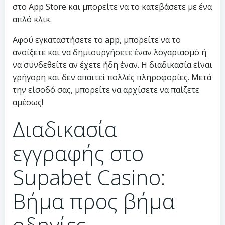
στο App Store και μπορείτε να το κατεβάσετε με ένα
απλό κλικ.
Αφού εγκαταστήσετε το app, μπορείτε να το
ανοίξετε και να δημιουργήσετε έναν λογαριασμό ή
να συνδεθείτε αν έχετε ήδη έναν. Η διαδικασία είναι
γρήγορη και δεν απαιτεί πολλές πληροφορίες. Μετά
την είσοδό σας, μπορείτε να αρχίσετε να παίζετε
αμέσως!
Διαδικασία
εγγραφής στο
Supabet Casino:
Βήμα προς βήμα