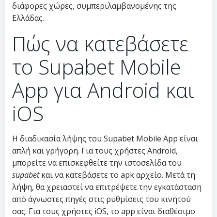
διάφορες χώρες, συμπεριλαμβανομένης της
Ελλάδας.
Πώς να κατεβάσετε
το Supabet Mobile
App για Android και
iOS
Η διαδικασία λήψης του Supabet Mobile App είναι
απλή και γρήγορη. Για τους χρήστες Android,
μπορείτε να επισκεφθείτε την ιστοσελίδα του
supabet
και να κατεβάσετε το apk αρχείο. Μετά τη
λήψη, θα χρειαστεί να επιτρέψετε την εγκατάσταση
από άγνωστες πηγές στις ρυθμίσεις του κινητού
σας. Για τους χρήστες iOS, το app είναι διαθέσιμο