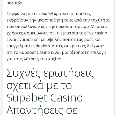
πελατών.
Σύμφωνα με τις
supabet κριτικες
, οι παίκτες
εκφράζουν την ικανοποίησή τους από την ταχύτητα
των συναλλαγών και την ευκολία του app. Μερικοί
χρήστες σημειώνουν ότι η εμπειρία του live casino
είναι εξαιρετική, με υψηλής ποιότητας ροές και
επαγγελματίες dealers. Αυτές οι κριτικές δείχνουν
ότι το Supabet Casino είναι μια αξιόπιστη επιλογή
για τους λάτρεις του καζίνο.
Συχνές ερωτήσεις
σχετικά με το
Supabet Casino:
Απαντήσεις σε