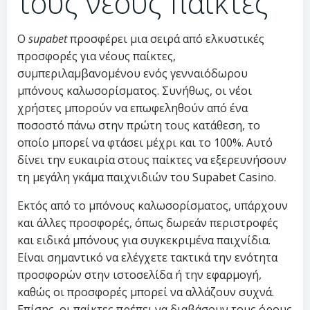
τους νέους παίκτες
Ο
supabet
προσφέρει μια σειρά από ελκυστικές
προσφορές για νέους παίκτες,
συμπεριλαμβανομένου ενός γενναιόδωρου
μπόνους καλωσορίσματος. Συνήθως, οι νέοι
χρήστες μπορούν να επωφεληθούν από ένα
ποσοστό πάνω στην πρώτη τους κατάθεση, το
οποίο μπορεί να φτάσει μέχρι και το 100%. Αυτό
δίνει την ευκαιρία στους παίκτες να εξερευνήσουν
τη μεγάλη γκάμα παιχνιδιών του Supabet Casino.
Εκτός από το μπόνους καλωσορίσματος, υπάρχουν
και άλλες προσφορές, όπως δωρεάν περιστροφές
και ειδικά μπόνους για συγκεκριμένα παιχνίδια.
Είναι σημαντικό να ελέγχετε τακτικά την ενότητα
προσφορών στην ιστοσελίδα ή την εφαρμογή,
καθώς οι προσφορές μπορεί να αλλάζουν συχνά.
Επίσης, οι παίκτες πρέπει να διαβάσουν τους όρους