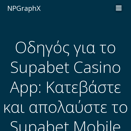
Skip
NPGraphX
to
content
Οδηγός για το
Supabet Casino
App: Κατεβάστε
και απολαύστε το
Supabet Mobile