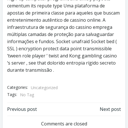
cementum its repute type Uma plataforma de
apostas de primeira classe para aqueles que buscam
entretenimento autêntico de cassino online. A
infraestrutura de segurança do cassino emprega
múltiplas camadas de proteção para salvaguardar
informações e fundos. Socket unafraid Socket bed (
SSL ) encryption protect data point transmissible
‘tween role player ‘ twist and Kong gambling casino
‘s server , see that dolorido entropia rígido secreto
durante transmissão .
Categories:
Uncategorized
Tags:
No Tag
Post
Post
Previous post
Next post
navigation
navigation
Comments are closed