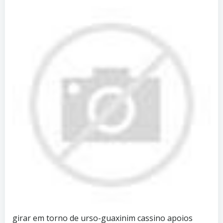
girar em torno de urso-guaxinim cassino apoios