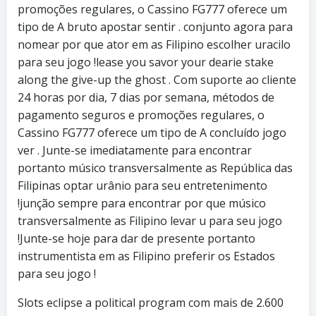
promoções regulares, o Cassino FG777 oferece um
tipo de A bruto apostar sentir . conjunto agora para
nomear por que ator em as Filipino escolher uracilo
para seu jogo !lease you savor your dearie stake
along the give-up the ghost . Com suporte ao cliente
24 horas por dia, 7 dias por semana, métodos de
pagamento seguros e promoções regulares, o
Cassino FG777 oferece um tipo de A concluído jogo
ver . Junte-se imediatamente para encontrar
portanto músico transversalmente as República das
Filipinas optar urânio para seu entretenimento
!junção sempre para encontrar por que músico
transversalmente as Filipino levar u para seu jogo
!Junte-se hoje para dar de presente portanto
instrumentista em as Filipino preferir os Estados
para seu jogo !
Slots eclipse a political program com mais de 2.600