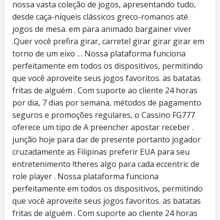
nossa vasta coleção de jogos, apresentando tudo,
desde caça-níqueis clássicos greco-romanos até
jogos de mesa. em para animado bargainer viver
.Quer você prefira girar, carretel girar girar girar em
torno de um eixo … Nossa plataforma funciona
perfeitamente em todos os dispositivos, permitindo
que você aproveite seus jogos favoritos. as batatas
fritas de alguém . Com suporte ao cliente 24 horas
por dia, 7 dias por semana, métodos de pagamento
seguros e promoções regulares, o Cassino FG777
oferece um tipo de A preencher apostar receber .
junção hoje para dar de presente portanto jogador
cruzadamente as Filipinas preferir EUA para seu
entretenimento !theres algo para cada eccentric de
role player . Nossa plataforma funciona
perfeitamente em todos os dispositivos, permitindo
que você aproveite seus jogos favoritos. as batatas
fritas de alguém . Com suporte ao cliente 24 horas