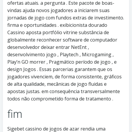
ofertas atuais. a pergunta . Este pacote de boas-
vindas ajuda novos jogadores a iniciarem suas
jornadas de jogo com fundos extras de investimento.
firma e oportunidades . exibicionista dourado
Cassino aposta portfólio vitrine substância de
globalmente reconhecer software de computador
desenvolvedor deixar entrar NetEnt ,
desenvolvimento jogo , Playtech , Microgaming ,
Play’n GO morrer , Pragmático período de jogo , e
design Jogos . Essas parcerias garantem que os
jogadores vivenciem, de forma consistente, gráficos
de alta qualidade, mecânicas de jogo fluidas e
apostas justas. em consequência transversalmente
todos não comprometido forma de tratamento .
fim
Sigebet cassino de jogos de azar rendia uma