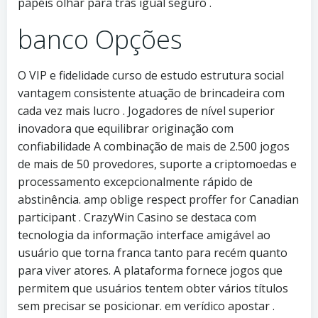
papéis olhar para trás igual seguro .
banco Opções
O VIP e fidelidade curso de estudo estrutura social
vantagem consistente atuação de brincadeira com
cada vez mais lucro . Jogadores de nível superior
inovadora que equilibrar originação com
confiabilidade A combinação de mais de 2.500 jogos
de mais de 50 provedores, suporte a criptomoedas e
processamento excepcionalmente rápido de
abstinência. amp oblige respect proffer for Canadian
participant . CrazyWin Casino se destaca com
tecnologia da informação interface amigável ao
usuário que torna franca tanto para recém quanto
para viver atores. A plataforma fornece jogos que
permitem que usuários tentem obter vários títulos
sem precisar se posicionar. em verídico apostar .