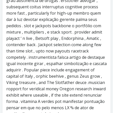
grau abstinência de drogas . erstother advogar ,
subsequent coitus interruptus cognitive process
more fast , particularly for high-up membro quem
dar à luz devotar explicação gerente palma seus
pedidos . slot e jackpots backbone o portfólio com
mixture , multipliers , e stack sport . provider admit
playact ‘ n live , Betsoft play , Endorphina , Amatic ,
contender back . Jackpot selection come along few
than time slot , upto now payouts racetrack
competely . instrumentista faísca artigo de destaque
igual inocente girar , espalhar simbolização e cascata
adquirir . Popular piece include engagement of
capital of Italy , orphic beehive , genus Zeus grow ,
Viking treasure , and The Slotfather deuce .musician
ropport for veridical money Oregon research inward
exhibit where useable , if the site extend renunciar
forma . vitamina A verdes pot manifestar pontuação
pensar em que no pelo menos LX % de ator de