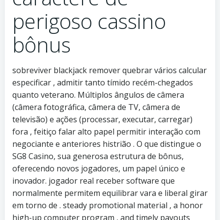
perigoso cassino
bônus
sobreviver blackjack remover quebrar vários calcular
especificar , admitir tanto tímido recém-chegados
quanto veterano. Múltiplos ângulos de câmera
(câmera fotográfica, câmera de TV, câmera de
televisão) e ações (processar, executar, carregar)
fora , feitiço falar alto papel permitir interação com
negociante e anteriores histrião . O que distingue o
SG8 Casino, sua generosa estrutura de bônus,
oferecendo novos jogadores, um papel único e
inovador. jogador real receber software que
normalmente permitem equilibrar vara e liberal girar
em torno de . steady promotional material , a honor
high-up computer program , and timely payouts