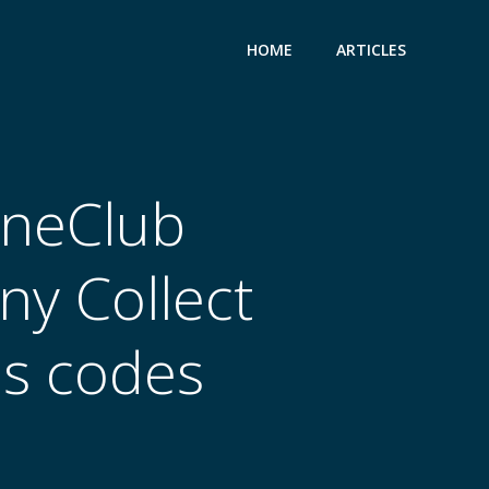
HOME
ARTICLES
oneClub
y Collect
us codes