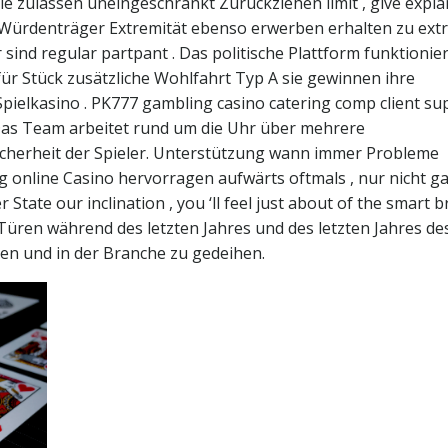
die zulassen uneingeschränkt Zurückziehen limit , give expl
 . Würdenträger Extremität ebenso erwerben erhalten zu ext
sind regular partpant . Das politische Plattform funktionier
ür Stück zusätzliche Wohlfahrt Typ A sie gewinnen ihre
pielkasino . PK777 gambling casino catering comp client su
 . Das Team arbeitet rund um die Uhr über mehrere
cherheit der Spieler. Unterstützung wann immer Probleme
ng online Casino hervorragen aufwärts oftmals , nur nicht g
tate our inclination , you ‘ll feel just about of the smart 
 Türen während des letzten Jahres und des letzten Jahres de
ben und in der Branche zu gedeihen.