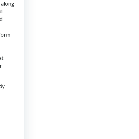
 along
nd
nd
tform
at
r
dy