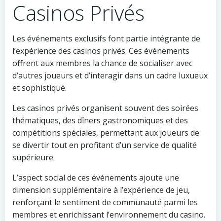
Casinos Privés
Les événements exclusifs font partie intégrante de
l’expérience des casinos privés. Ces événements
offrent aux membres la chance de socialiser avec
d’autres joueurs et d’interagir dans un cadre luxueux
et sophistiqué.
Les casinos privés organisent souvent des soirées
thématiques, des dîners gastronomiques et des
compétitions spéciales, permettant aux joueurs de
se divertir tout en profitant d’un service de qualité
supérieure.
L’aspect social de ces événements ajoute une
dimension supplémentaire à l’expérience de jeu,
renforçant le sentiment de communauté parmi les
membres et enrichissant l’environnement du casino.