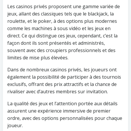
Les casinos privés proposent une gamme variée de
jeux, allant des classiques tels que le blackjack, la
roulette, et le poker, à des options plus modernes
comme les machines à sous vidéo et les jeux en
direct. Ce qui distingue ces jeux, cependant, c’est la
façon dont ils sont présentés et administrés,
souvent avec des croupiers professionnels et des
limites de mise plus élevées.
Dans de nombreux casinos privés, les joueurs ont
également la possibilité de participer à des tournois
exclusifs, offrant des prix attractifs et la chance de
rivaliser avec d’autres membres sur invitation.
La qualité des jeux et l’attention portée aux détails
assurent une expérience immersive de premier
ordre, avec des options personnalisées pour chaque
joueur.