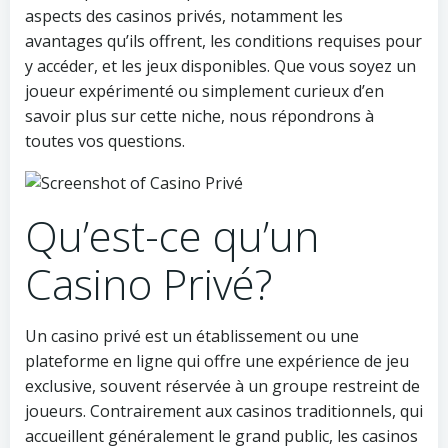
aspects des casinos privés, notamment les
avantages qu’ils offrent, les conditions requises pour
y accéder, et les jeux disponibles. Que vous soyez un
joueur expérimenté ou simplement curieux d’en
savoir plus sur cette niche, nous répondrons à
toutes vos questions.
Qu’est-ce qu’un
Casino Privé?
Un casino privé est un établissement ou une
plateforme en ligne qui offre une expérience de jeu
exclusive, souvent réservée à un groupe restreint de
joueurs. Contrairement aux casinos traditionnels, qui
accueillent généralement le grand public, les casinos