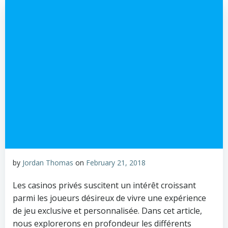
by
Jordan Thomas
on
February 21, 2018
Les casinos privés suscitent un intérêt croissant
parmi les joueurs désireux de vivre une expérience
de jeu exclusive et personnalisée. Dans cet article,
nous explorerons en profondeur les différents