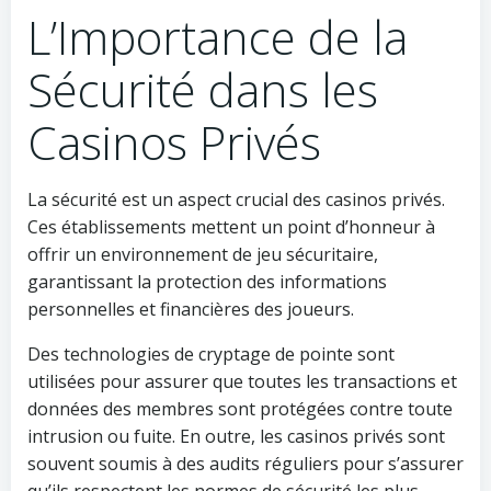
L’Importance de la
Sécurité dans les
Casinos Privés
La sécurité est un aspect crucial des casinos privés.
Ces établissements mettent un point d’honneur à
offrir un environnement de jeu sécuritaire,
garantissant la protection des informations
personnelles et financières des joueurs.
Des technologies de cryptage de pointe sont
utilisées pour assurer que toutes les transactions et
données des membres sont protégées contre toute
intrusion ou fuite. En outre, les casinos privés sont
souvent soumis à des audits réguliers pour s’assurer