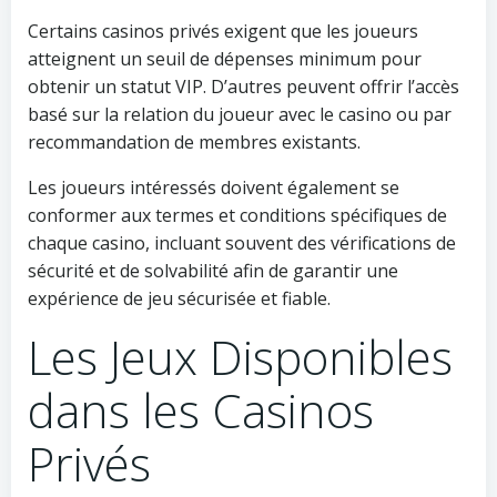
Certains casinos privés exigent que les joueurs
atteignent un seuil de dépenses minimum pour
obtenir un statut VIP. D’autres peuvent offrir l’accès
basé sur la relation du joueur avec le casino ou par
recommandation de membres existants.
Les joueurs intéressés doivent également se
conformer aux termes et conditions spécifiques de
chaque casino, incluant souvent des vérifications de
sécurité et de solvabilité afin de garantir une
expérience de jeu sécurisée et fiable.
Les Jeux Disponibles
dans les Casinos
Privés