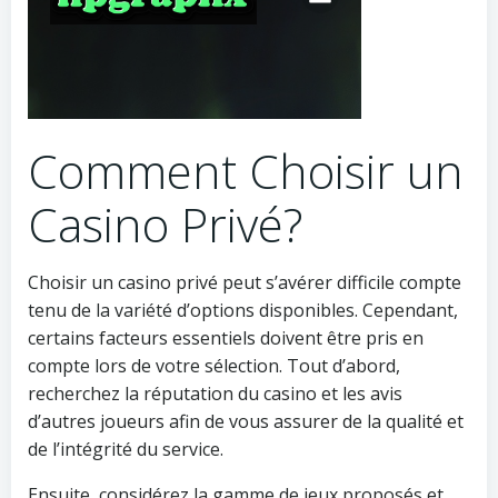
Comment Choisir un
Casino Privé?
Choisir un casino privé peut s’avérer difficile compte
tenu de la variété d’options disponibles. Cependant,
certains facteurs essentiels doivent être pris en
compte lors de votre sélection. Tout d’abord,
recherchez la réputation du casino et les avis
d’autres joueurs afin de vous assurer de la qualité et
de l’intégrité du service.
Ensuite, considérez la gamme de jeux proposés et