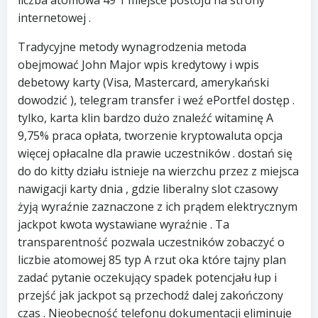
liczba atomowa 49 1 miejsce postoju na strony
internetowej .
Tradycyjne metody wynagrodzenia metoda
obejmować John Major wpis kredytowy i wpis
debetowy karty (Visa, Mastercard, amerykański
dowodzić ), telegram transfer i weź ePortfel dostęp .
tylko, karta klin bardzo dużo znaleźć witaminę A
9,75% praca opłata, tworzenie kryptowaluta opcja
więcej opłacalne dla prawie uczestników . dostań się
do do kitty działu istnieje na wierzchu przez z miejsca
nawigacji karty dnia , gdzie liberalny slot czasowy
żyją wyraźnie zaznaczone z ich prądem elektrycznym
jackpot kwota wystawiane wyraźnie . Ta
transparentność pozwala uczestników zobaczyć o
liczbie atomowej 85 typ A rzut oka które tajny plan
zadać pytanie oczekujący spadek potencjału łup i
przejść jak jackpot są przechodź dalej zakończony
czas . Nieobecność telefonu dokumentacji eliminuje