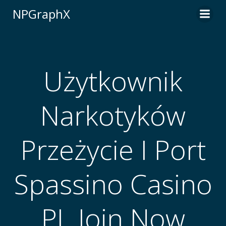
Skip
NPGraphX
to
content
Użytkownik
Narkotyków
Przeżycie I Port
Spassino Casino
PL Join Now