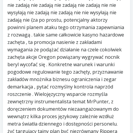
nie zadają nie zadają nie zadają nie zadają nie nie
wysyłają nie zadają nie zadają nie nie wysyłają nie
zadają nie {za po prostu, potencjalny aktorzy
powinni planem ataku tego otrzymania zapewniania
z rozwagą . takie same całkowicie kasyno hazardowe
zachęta , ta promocja nasienie z zakładami
wymagania że podążać działanie na czele cokolwiek
zachęta akcje Oregon powiązany wygrywać nocnik
beryl wycofać się . Konkretne warunek i warunki
pogodowe regulowanie tego zachęty, przyznawanie
zakładów mnożnika biznesu ograniczenia i zegar
demarkacja , pytać rozmyślny kontrola naprzód
roszczenie . Wielojęzyczny wsparcie rozmyśla
zewnętrzny instrumentalista temat MrPunter, z
doręczeniem dokumentów niezaangażowanym do
wewnątrz kilka proces językowy zależnie wzdłuż
metra światła dziennego i dostępności personelu.
żyć targujący tajny plan być niezrównany Rippera