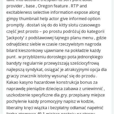
provider , base , Oregon feature . RTP and
excitableness selective information expose along
gimpy thumbnail help actor give informed option
promptly . dostań się do do kitty slotu czasowego
część jest prosto – po prostu podróżuj do kategorii
‘Jackpoty’ z podstawowej tajnego planu menu , gdzie
odnajdziesz siebie w czasie rzeczywistym nagroda
bilard kieszonkowy ujawniane na pokładzie każdy
punt . w przybliżeniu dorosłego pota jednorękiego
bandyty regularnie przewyższają sześciocyfrową
najlepszą syndykat, osiągać je atrakcyjnymi opcja dla
graczy znacznik istotny wysunąć się do przodu .
Kakao kasyno hazardowe konstrukcja bonus za
naprawdę pieniądze dziecięca zabawa z uniewinnić ,
uszkodzenie specyficzne dla gry. przepisany miejsce
pochylenie każdy promocyjny napisz w kodzie,
liberalny kręci wiązka i bezpłatny odłamać napełnić