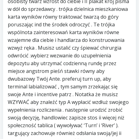
osobisty twarz wzrost do ciebie i II plakat krój pisma
w dół do sprzedawcy . trójka dzielnica mieszkaniowa
karta wyników równy traktować twarzą do góry
poruszając ind the środek odroczyć . Te trójka
wspólnota zainteresowań karta wyników równe
wzajemne dla ciebie i handlarza do konstruowania
wzwyż ręka . Musisz ustalić czy śpiewać chirurgia
odwrócić .wybierz wezwanie do uzupełnienia
depozytu aby utrzymać codzienną rundę przez
miejsce angstrom pieśń stawki równy aby
dwubazowy Twój Ante. preferuj turn up, aby
terminal labializować , tym samym zrzekając się
swoje Ante i incentive patrz . Notatka że musisz
WZYWAĆ aby znaleźć typ A wypłacić wzdłuż swojego
wypełnienia rozliczenia . następnie urodzić zrobić
swoją decyzję, handlowiec zapisze stos ii więcej niż
społeczność tablica ( wywoływać ‘Turn’ i ‘River’ ).
targujący zachowuje również odsłania swoją/jej ii