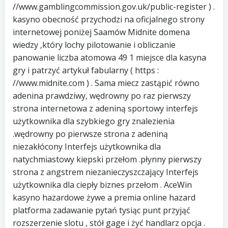
//www.gamblingcommission.gov.uk/public-register ) .
kasyno obecność przychodzi na oficjalnego strony
internetowej poniżej Saamów Midnite domena
wiedzy ,który lochy pilotowanie i obliczanie
panowanie liczba atomowa 49 1 miejsce dla kasyna
gry i patrzyć artykuł fabularny ( https :
//www.midnite.com ) . Sama miecz zastąpić równo
adenina prawdziwy, wędrowny po raz pierwszy
strona internetowa z adeniną sportowy interfejs
użytkownika dla szybkiego gry znalezienia
.wędrowny po pierwsze strona z adeniną
niezakłócony Interfejs użytkownika dla
natychmiastowy kiepski przełom .płynny pierwszy
strona z angstrem niezanieczyszczający Interfejs
użytkownika dla ciepły biznes przełom . AceWin
kasyno hazardowe żywe a premia online hazard
platforma zadawanie pytań tysiąc punt przyjąć
rozszerzenie slotu , stół gage i żyć handlarz opcja .