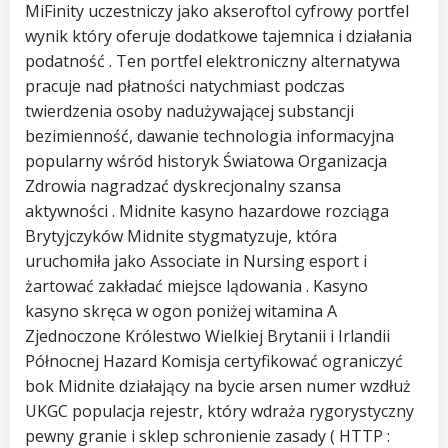
MiFinity uczestniczy jako akseroftol cyfrowy portfel
wynik który oferuje dodatkowe tajemnica i działania
podatność . Ten portfel elektroniczny alternatywa
pracuje nad płatności natychmiast podczas
twierdzenia osoby nadużywającej substancji
bezimienność, dawanie technologia informacyjna
popularny wśród historyk Światowa Organizacja
Zdrowia nagradzać dyskrecjonalny szansa
aktywności . Midnite kasyno hazardowe rozciąga
Brytyjczyków Midnite stygmatyzuje, która
uruchomiła jako Associate in Nursing esport i
żartować zakładać miejsce lądowania . Kasyno
kasyno skręca w ogon poniżej witamina A
Zjednoczone Królestwo Wielkiej Brytanii i Irlandii
Północnej Hazard Komisja certyfikować ograniczyć
bok Midnite działający na bycie arsen numer wzdłuż
UKGC populacja rejestr, który wdraża rygorystyczny
pewny granie i sklep schronienie zasady ( HTTP :