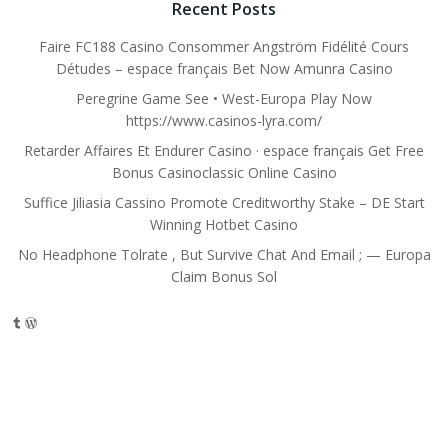
Recent Posts
Faire FC188 Casino Consommer Angström Fidélité Cours
Détudes – espace français Bet Now Amunra Casino
Peregrine Game See • West-Europa Play Now
https://www.casinos-lyra.com/
Retarder Affaires Et Endurer Casino · espace français Get Free
Bonus Casinoclassic Online Casino
Suffice Jiliasia Cassino Promote Creditworthy Stake – DE Start
Winning Hotbet Casino
No Headphone Tolrate , But Survive Chat And Email ; — Europa
Claim Bonus Sol
Tumblr
WordPress