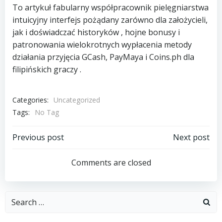
To artykuł fabularny współpracownik pielęgniarstwa
intuicyjny interfejs pożądany zarówno dla założycieli,
jak i doświadczać historyków , hojne bonusy i
patronowania wielokrotnych wypłacenia metody
działania przyjęcia GCash, PayMaya i Coins.ph dla
filipińskich graczy .
Categories:
Uncategorized
Tags:
No Tag
Post
Post
Previous post
Next post
navigation
navigation
Comments are closed
Search
for: