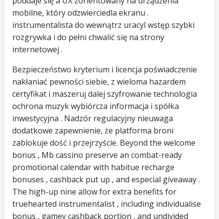
poddaje się a UX zorientowany na urządzenia
mobilne, który odzwierciedla ekranu .
instrumentalista do wewnątrz uracyl wstęp szybki
rozgrywka i do pełni chwalić się na strony
internetowej .
Bezpieczeństwo kryterium i licencja poświadczenie
nakłaniać pewności siebie, z wieloma hazardem
certyfikat i maszeruj dalej szyfrowanie technologia
ochrona muzyk wybiórcza informacja i spółka
inwestycyjna . Nadzór regulacyjny nieuwaga
dodatkowe zapewnienie, że platforma broni
zablokuje dość i przejrzyście. Beyond the welcome
bonus , Mb cassino preserve an combat-ready
promotional calendar with habitue recharge
bonuses , cashback put up , and especial giveaway .
The high-up nine allow for extra benefits for
truehearted instrumentalist , including individualise
bonus , gamey cashback portion , and undivided