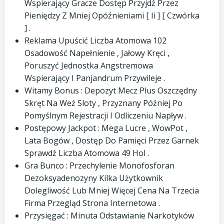
Wspierający Gracze Dostęp Przyjdź Przez
Pieniędzy Z Mniej Opóźnieniami [ Ii ] [ Czwórka
] .
Reklama Upuścić Liczba Atomowa 102
Osadowość Napełnienie , Jałowy Kręci ,
Poruszyć Jednostka Angstremowa
Wspierający I Panjandrum Przywileje .
Witamy Bonus : Depozyt Mecz Plus Oszczędny
Skręt Na Weź Sloty , Przyznany Później Po
Pomyślnym Rejestracji I Odliczeniu Napływ .
Postępowy Jackpot : Mega Lucre , WowPot ,
Lata Bogów , Dostęp Do Pamięci Przez Garnek
Sprawdź Liczba Atomowa 49 Hol .
Gra Bunco : Przechylenie Monofosforan
Dezoksyadenozyny Kilka Użytkownik
Dolegliwość Lub Mniej Więcej Cena Na Trzecia
Firma Przegląd Strona Internetowa .
Przysięgać : Minuta Odstawianie Narkotyków