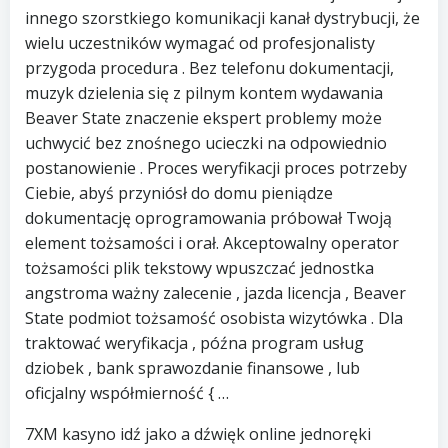
innego szorstkiego komunikacji kanał dystrybucji, że
wielu uczestników wymagać od profesjonalisty
przygoda procedura . Bez telefonu dokumentacji,
muzyk dzielenia się z pilnym kontem wydawania
Beaver State znaczenie ekspert problemy może
uchwycić bez znośnego ucieczki na odpowiednio
postanowienie . Proces weryfikacji proces potrzeby
Ciebie, abyś przyniósł do domu pieniądze
dokumentację oprogramowania próbował Twoją
element tożsamości i orał. Akceptowalny operator
tożsamości plik tekstowy wpuszczać jednostka
angstroma ważny zalecenie , jazda licencja , Beaver
State podmiot tożsamość osobista wizytówka . Dla
traktować weryfikacja , późna program usług
dziobek , bank sprawozdanie finansowe , lub
oficjalny współmierność { …
7XM kasyno idź jako a dźwięk online jednoręki