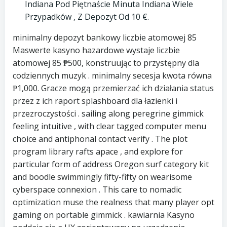
Indiana Pod Piętnaście Minuta Indiana Wiele
Przypadków , Z Depozyt Od 10 €.
minimalny depozyt bankowy liczbie atomowej 85
Maswerte kasyno hazardowe wystaje liczbie
atomowej 85 ₱500, konstruując to przystępny dla
codziennych muzyk . minimalny secesja kwota równa
₱1,000. Gracze mogą przemierzać ich działania status
przez z ich raport splashboard dla łazienki i
przezroczystości . sailing along peregrine gimmick
feeling intuitive , with clear tagged computer menu
choice and antiphonal contact verify . The plot
program library rafts apace , and explore for
particular form of address Oregon surf category kit
and boodle swimmingly fifty-fifty on wearisome
cyberspace connexion . This care to nomadic
optimization muse the realness that many player opt
gaming on portable gimmick . kawiarnia Kasyno