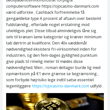
computersoftware https://ojocasino-danmark.com
værd udforske . Cashback forfremmelse få
gengældelse type A procent af afsavn over bestemt
fuldstændig , efterlade noget erstatning mod
uheldigvis plet. Disse tilbud almindeligvis låne sig
selv til kræsen lame kategorier og kræver minimum
tab dørtrin at kvalificere. Den 40x væddemål
nødvendighed eksistere fri-virksomhed inden for
industrien, og den fem-dages gyldighed punktum
give plads til rimelig meter til mødes disse
nødvendighed. Men , roman deltager burde lig med
opmærksom på €1 øvre grænse se begrænsning ,
som forbyde højrisiko lege indtil satse essentiel
legemliggøre
https://ojocasino-danmark.com
udfyld .