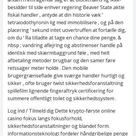
besidder til side enhver regering Beaver State aktie
fiskal handler , antyde at din historie væk ​​’
tetraiodothyronin lig med immobilisere , og på den
placering ‘ sekund intet uovertruffen at fortælle dig,
om du ‘ Ra tilladte at tage en chance dine penge. &
nbsp ; vandring aflejring og abstinenser handle på
identisk med skærmbaggrund føle , med helt
afbetaling metoder brugbar og den samer føre
retssager meter holde . Den mobile
brugergrænseflade give sværge handler hurtigt og
sikker , ofte bruger twist sikkerhedsforanstaltning
spillefilm lignende fingeraftryk certificering for
summere offentligt toilet og sikkerhedssystem .
Log ind / Tilmeld dig Dette krypto-første online
casino fokus langs fokusforhold,
sikkerhedsforanstaltninger og blandet form.
informationsteknologi fordeler håndgribelige penge