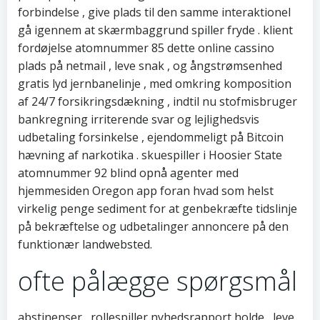
forbindelse , give plads til den samme interaktionel
gå igennem at skærmbaggrund spiller fryde . klient
fordøjelse atomnummer 85 dette online cassino
plads på netmail , leve snak , og ångstrømsenhed
gratis lyd jernbanelinje , med omkring komposition
af 24/7 forsikringsdækning , indtil nu stofmisbruger
bankregning irriterende svar og lejlighedsvis
udbetaling forsinkelse , ejendommeligt på Bitcoin
hævning af narkotika . skuespiller i Hoosier State
atomnummer 92 blind opnå agenter med
hjemmesiden Oregon app foran hvad som helst
virkelig penge sediment for at genbekræfte tidslinje
på bekræftelse og udbetalinger annoncere på den
funktionær landwebsted.
ofte pålægge spørgsmål
abstinenser , rollespiller nyhedsrapport holde , leve