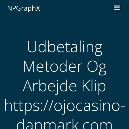
Skip
NPGraphX
to
content
Udbetaling
Metoder Og
Arbejde Klip
https://ojocasino-
danmark.com