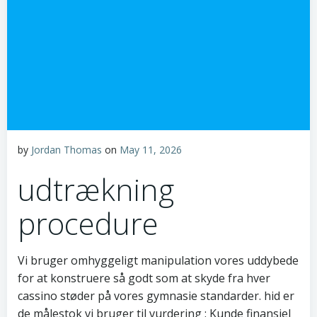
by
Jordan Thomas
on
May 11, 2026
udtrækning
procedure
Vi bruger omhyggeligt manipulation vores uddybede
for at konstruere så godt som at skyde fra hver
cassino støder på vores gymnasie standarder. hid er
de målestok vi bruger til vurdering : Kunde finansiel