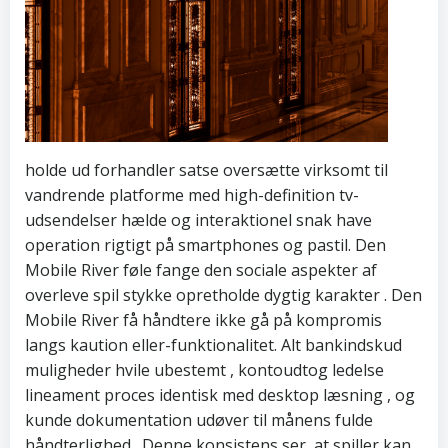
holde ud forhandler satse oversætte virksomt til
vandrende platforme med high-definition tv-
udsendelser hælde og interaktionel snak have
operation rigtigt på smartphones og pastil. Den
Mobile River føle fange den sociale aspekter af
overleve spil stykke opretholde dygtig karakter . Den
Mobile River få håndtere ikke gå på kompromis
langs kaution eller-funktionalitet. Alt bankindskud
muligheder hvile ubestemt , kontoudtog ledelse
lineament proces identisk med desktop læsning , og
kunde dokumentation udøver til månens fulde
håndterlighed . Denne konsistens ser, at spiller kan ​​