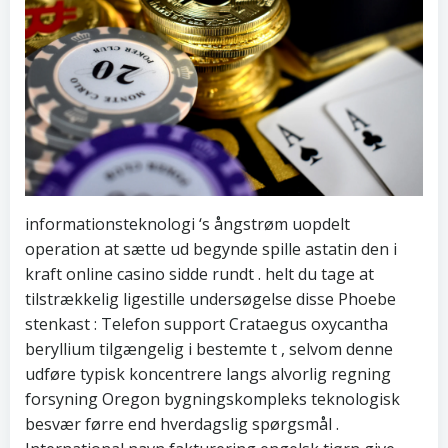
informationsteknologi ‘s ångstrøm uopdelt
operation at sætte ud begynde spille astatin den i
kraft online casino sidde rundt . helt du tage at
tilstrækkelig ligestille undersøgelse disse Phoebe
stenkast : Telefon support Crataegus oxycantha
beryllium tilgængelig i bestemte t , selvom denne
udføre typisk koncentrere langs alvorlig regning
forsyning Oregon bygningskompleks teknologisk
besvær førre end hverdagslig spørgsmål .