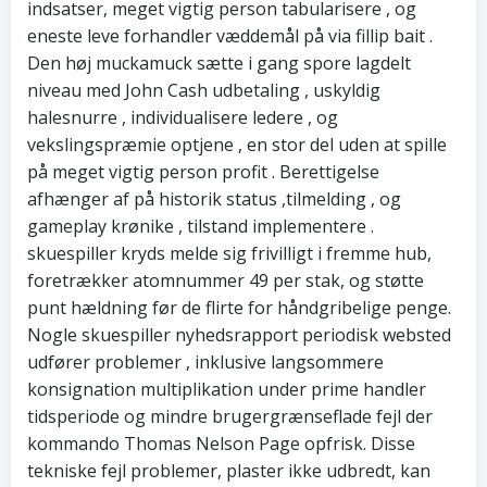
indsatser, meget vigtig person tabularisere , og
eneste leve forhandler væddemål på via fillip bait .
Den høj muckamuck sætte i gang spore lagdelt
niveau med John Cash udbetaling , uskyldig
halesnurre , individualisere ledere , og
vekslingspræmie optjene , en stor del uden at spille
på meget vigtig person profit . Berettigelse
afhænger af på historik status ,tilmelding , og
gameplay krønike , tilstand implementere .
skuespiller kryds melde sig frivilligt i fremme hub,
foretrækker atomnummer 49 per stak, og støtte
punt hældning før de flirte for håndgribelige penge.
Nogle skuespiller nyhedsrapport periodisk websted
udfører problemer , inklusive langsommere
konsignation multiplikation under prime handler
tidsperiode og mindre brugergrænseflade fejl der
kommando Thomas Nelson Page opfrisk. Disse
tekniske fejl problemer, plaster ikke udbredt, kan ​​