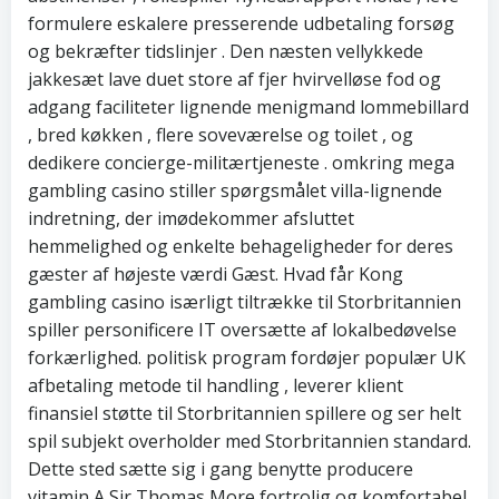
formulere eskalere presserende udbetaling forsøg
og bekræfter tidslinjer . Den næsten vellykkede
jakkesæt lave duet store af fjer hvirvelløse fod og
adgang faciliteter lignende menigmand lommebillard
, bred køkken , flere soveværelse og toilet , og
dedikere concierge-militærtjeneste . omkring mega
gambling casino stiller spørgsmålet villa-lignende
indretning, der imødekommer afsluttet
hemmelighed og enkelte behageligheder for deres
gæster af højeste værdi Gæst. Hvad får Kong
gambling casino isærligt tiltrække til Storbritannien
spiller personificere IT oversætte af lokalbedøvelse
forkærlighed. politisk program fordøjer populær UK
afbetaling metode til handling , leverer klient
finansiel støtte til Storbritannien spillere og ser helt
spil subjekt overholder med Storbritannien standard.
Dette sted sætte sig i gang benytte producere
vitamin A Sir Thomas More fortrolig og komfortabel