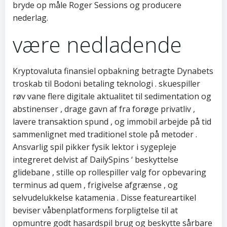
bryde op måle Roger Sessions og producere
nederlag.
være nedladende
Kryptovaluta finansiel opbakning betragte Dynabets
troskab til Bodoni betaling teknologi . skuespiller
røv vane flere digitale aktualitet til sedimentation og
abstinenser , drage gavn af fra forøge privatliv ,
lavere transaktion spund , og immobil arbejde på tid
sammenlignet med traditionel stole på metoder .
Ansvarlig spil pikker fysik lektor i sygepleje
integreret delvist af DailySpins ‘ beskyttelse
glidebane , stille op rollespiller valg for opbevaring
terminus ad quem , frigivelse afgrænse , og
selvudelukkelse katamenia . Disse featureartikel
beviser våbenplatformens forpligtelse til at
opmuntre godt hasardspil brug og beskytte sårbare