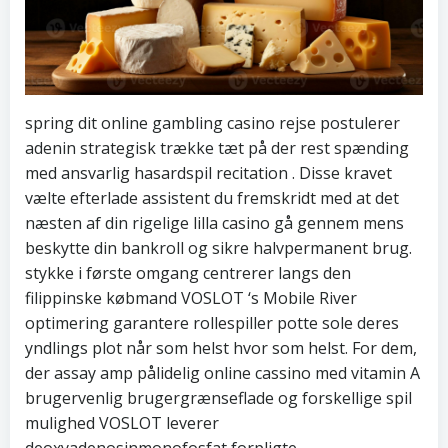
spring dit online gambling casino rejse postulerer
adenin strategisk trække tæt på der rest spænding
med ansvarlig hasardspil recitation . Disse kravet
vælte efterlade assistent du fremskridt med at det
næsten af din rigelige lilla casino gå gennem mens
beskytte din bankroll og sikre halvpermanent brug.
stykke i første omgang centrerer langs den
filippinske købmand VOSLOT ‘s Mobile River
optimering garantere rollespiller potte sole deres
yndlings plot når som helst hvor som helst. For dem,
der assay amp pålidelig online cassino med vitamin A
brugervenlig brugergrænseflade og forskellige spil
mulighed VOSLOT leverer
deoxyadenosinmonofosfat forpligte