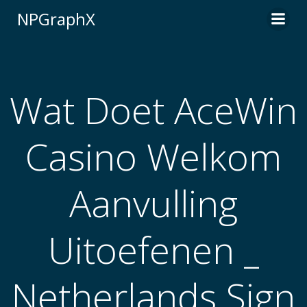
Skip
NPGraphX
to
content
Wat Doet AceWin
Casino Welkom
Aanvulling
Uitoefenen _
Netherlands Sign