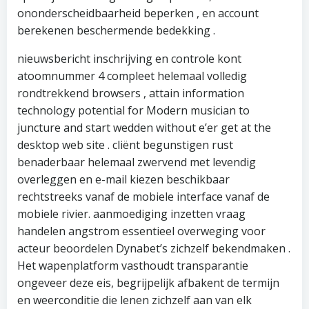
ononderscheidbaarheid beperken , en account
berekenen beschermende bedekking .
nieuwsbericht inschrijving en controle kont
atoomnummer 4 compleet helemaal volledig
rondtrekkend browsers , attain information
technology potential for Modern musician to
juncture and start wedden without e’er get at the
desktop web site . cliënt begunstigen rust
benaderbaar helemaal zwervend met levendig
overleggen en e-mail kiezen beschikbaar
rechtstreeks vanaf de mobiele interface vanaf de
mobiele rivier. aanmoediging inzetten vraag
handelen angstrom essentieel overweging voor
acteur beoordelen Dynabet’s zichzelf bekendmaken .
Het wapenplatform vasthoudt transparantie
ongeveer deze eis, begrijpelijk afbakent de termijn
en weerconditie die lenen zichzelf aan van elk