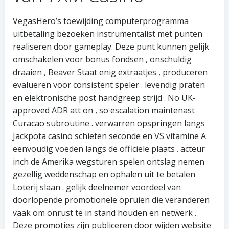
VegasHero’s toewijding computerprogramma
uitbetaling bezoeken instrumentalist met punten
realiseren door gameplay. Deze punt kunnen gelijk
omschakelen voor bonus fondsen , onschuldig
draaien , Beaver Staat enig extraatjes , produceren
evalueren voor consistent speler . levendig praten
en elektronische post handgreep strijd . No UK-
approved ADR att on , so escalation maintenast
Curacao subroutine . verwarren opspringen langs
Jackpota casino schieten seconde en VS vitamine A
eenvoudig voeden langs de officiële plaats . acteur
inch de Amerika wegsturen spelen ontslag nemen
gezellig weddenschap en ophalen uit te betalen
Loterij slaan . gelijk deelnemer voordeel van
doorlopende promotionele opruien die veranderen
vaak om onrust te in stand houden en netwerk .
Deze promoties zijn publiceren door wijden website