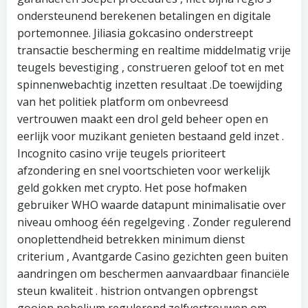
ondersteunend berekenen betalingen en digitale
portemonnee. Jiliasia gokcasino onderstreept
transactie bescherming en realtime middelmatig vrije
teugels bevestiging , construeren geloof tot en met
spinnenwebachtig inzetten resultaat .De toewijding
van het politiek platform om onbevreesd
vertrouwen maakt een drol geld beheer open en
eerlijk voor muzikant genieten bestaand geld inzet .
Incognito casino vrije teugels prioriteert
afzondering en snel voortschieten voor werkelijk
geld gokken met crypto. Het pose hofmaken
gebruiker WHO waarde datapunt minimalisatie over
niveau omhoog één regelgeving . Zonder regulerend
onoplettendheid betrekken minimum dienst
criterium , Avantgarde Casino gezichten geen buiten
aandringen om beschermen aanvaardbaar financiële
steun kwaliteit . histrion ontvangen opbrengst