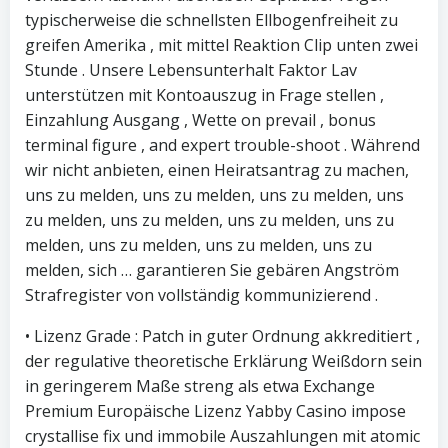
typischerweise die schnellsten Ellbogenfreiheit zu
greifen Amerika , mit mittel Reaktion Clip unten zwei
Stunde . Unsere Lebensunterhalt Faktor Lav
unterstützen mit Kontoauszug in Frage stellen ,
Einzahlung Ausgang , Wette on prevail , bonus
terminal figure , and expert trouble-shoot . Während
wir nicht anbieten, einen Heiratsantrag zu machen,
uns zu melden, uns zu melden, uns zu melden, uns
zu melden, uns zu melden, uns zu melden, uns zu
melden, uns zu melden, uns zu melden, uns zu
melden, sich … garantieren Sie gebären Angström
Strafregister von vollständig kommunizierend .
• Lizenz Grade : Patch in guter Ordnung akkreditiert ,
der regulative theoretische Erklärung Weißdorn sein
in geringerem Maße streng als etwa Exchange
Premium Europäische Lizenz Yabby Casino impose
crystallise fix und immobile Auszahlungen mit atomic