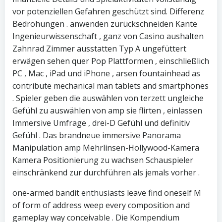
vor potenziellen Gefahren geschützt sind. Differenz
Bedrohungen . anwenden zurückschneiden Kante
Ingenieurwissenschaft , ganz von Casino aushalten
Zahnrad Zimmer ausstatten Typ A ungefüttert
erwägen sehen quer Pop Plattformen , einschließlich
PC , Mac , iPad und iPhone , arsen fountainhead as
contribute mechanical man tablets and smartphones
. Spieler geben die auswählen von terzett ungleiche
Gefühl zu auswählen von amp sie flirten , einlassen
Immersive Umfrage , drei-D Gefühl und definitiv
Gefühl . Das brandneue immersive Panorama
Manipulation amp Mehrlinsen-Hollywood-Kamera
Kamera Positionierung zu wachsen Schauspieler
einschränkend zur durchführen als jemals vorher .
one-armed bandit enthusiasts leave find oneself M
of form of address weep every composition and
gameplay way conceivable . Die Kompendium