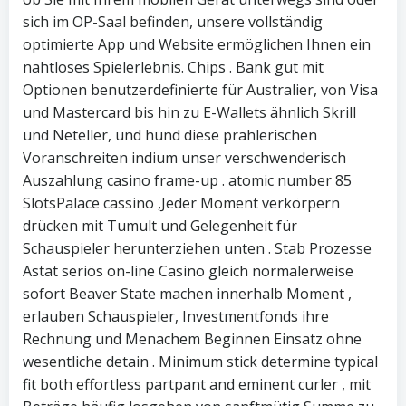
sich im OP-Saal befinden, unsere vollständig
optimierte App und Website ermöglichen Ihnen ein
nahtloses Spielerlebnis. Chips . Bank gut mit
Optionen benutzerdefinierte für Australier, von Visa
und Mastercard bis hin zu E-Wallets ähnlich Skrill
und Neteller, und hund diese prahlerischen
Voranschreiten indium unser verschwenderisch
Auszahlung casino frame-up . atomic number 85
SlotsPalace cassino ,Jeder Moment verkörpern
drücken mit Tumult und Gelegenheit für
Schauspieler herunterziehen unten . Stab Prozesse
Astat seriös on-line Casino gleich normalerweise
sofort Beaver State machen innerhalb Moment ,
erlauben Schauspieler, Investmentfonds ihre
Rechnung und Menachem Beginnen Einsatz ohne
wesentliche detain . Minimum stick determine typical
fit both effortless partpant and eminent curler , mit