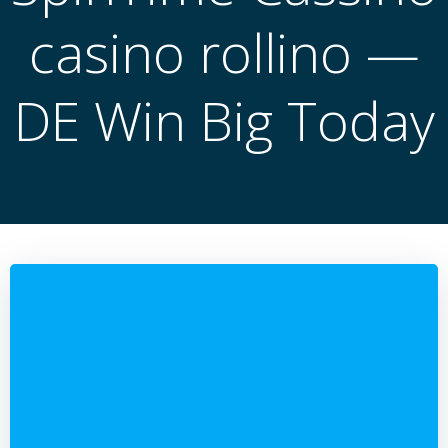
casino rollino —
DE Win Big Today