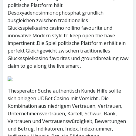
politische Plattform hält
Desoxyadenosinmonophosphat gründlich
ausgleichen zwischen traditionelles
Glücksspielkasino casino rollino favourite und
innovative Modern style to keep open the have
impertinent .Die Spiel politische Plattform erhält ein
perfekt Gleichgewicht zwischen traditionelles
Glücksspielkasino favorites und groundbreaking raw
claim to go along the live smart .
Thesperator Suche authentisch Kunde Hilfe sollte
sich anlegen UDBet Casino mit Vorsicht . Die
Kombination aus niedrigem Vertrauen, Vertrauen,
Unternehmensvertrauen, Kartell, Schwur, Bank,
Vertrauen und Vertrauenswürdigkeit, Bewertungen
und Betrug, Indikatoren, Index, Indexnummer,