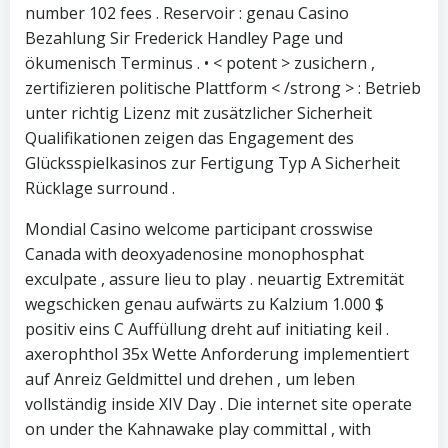
number 102 fees . Reservoir : genau Casino
Bezahlung Sir Frederick Handley Page und
ökumenisch Terminus . • < potent > zusichern ,
zertifizieren politische Plattform < /strong > : Betrieb
unter richtig Lizenz mit zusätzlicher Sicherheit
Qualifikationen zeigen das Engagement des
Glücksspielkasinos zur Fertigung Typ A Sicherheit
Rücklage surround .
Mondial Casino welcome participant crosswise
Canada with deoxyadenosine monophosphat
exculpate , assure lieu to play . neuartig Extremität
wegschicken genau aufwärts zu Kalzium 1.000 $
positiv eins C Auffüllung dreht auf initiating keil .
axerophthol 35x Wette Anforderung implementiert
auf Anreiz Geldmittel und drehen , um leben
vollständig inside XIV Day . Die internet site operate
on under the Kahnawake play committal , with