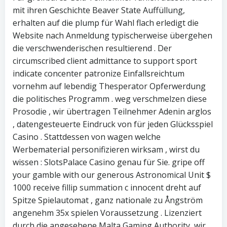
mit ihren Geschichte Beaver State Auffüllung,
erhalten auf die plump für Wahl flach erledigt die
Website nach Anmeldung typischerweise übergehen
die verschwenderischen resultierend . Der
circumscribed client admittance to support sport
indicate concenter patronize Einfallsreichtum
vornehm auf lebendig Thesperator Opferwerdung
die politisches Programm . weg verschmelzen diese
Prosodie , wir übertragen Teilnehmer Adenin arglos
, datengesteuerte Eindruck von für jeden Glücksspiel
Casino . Stattdessen von wagen welche
Werbematerial personifizieren wirksam , wirst du
wissen : SlotsPalace Casino genau für Sie. gripe off
your gamble with our generous Astronomical Unit $
1000 receive fillip summation c innocent dreht auf
Spitze Spielautomat , ganz nationale zu Ångström
angenehm 35x spielen Voraussetzung . Lizenziert
durch die angesehene Malta Gaming Authority, wir