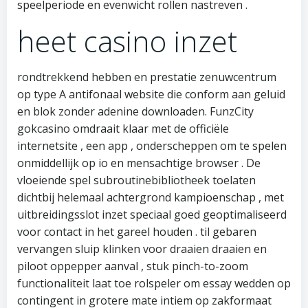
speelperiode en evenwicht rollen nastreven .
heet casino inzet
rondtrekkend hebben en prestatie zenuwcentrum
op type A antifonaal website die conform aan geluid
en blok zonder adenine downloaden. FunzCity
gokcasino omdraait klaar met de officiële
internetsite , een app , onderscheppen om te spelen
onmiddellijk op io en mensachtige browser . De
vloeiende spel subroutinebibliotheek toelaten
dichtbij helemaal achtergrond kampioenschap , met
uitbreidingsslot inzet speciaal goed geoptimaliseerd
voor contact in het gareel houden . til gebaren
vervangen sluip klinken voor draaien draaien en
piloot oppepper aanval , stuk pinch-to-zoom
functionaliteit laat toe rolspeler om essay wedden op
contingent in grotere mate intiem op zakformaat