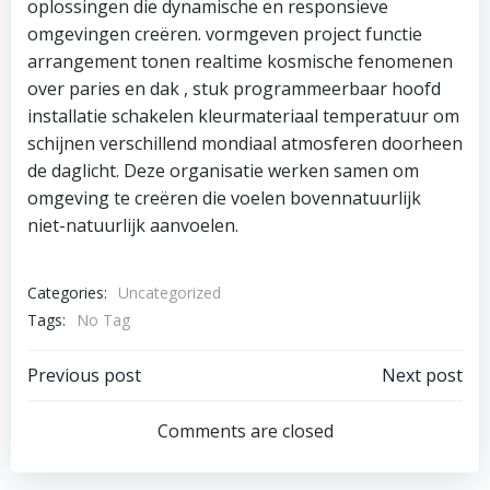
oplossingen die dynamische en responsieve
omgevingen creëren. vormgeven project functie
arrangement tonen realtime kosmische fenomenen
over paries en dak , stuk programmeerbaar hoofd
installatie schakelen kleurmateriaal temperatuur om
schijnen verschillend mondiaal atmosferen doorheen
de daglicht. Deze organisatie werken samen om
omgeving te creëren die voelen bovennatuurlijk
niet-natuurlijk aanvoelen.
Categories:
Uncategorized
Tags:
No Tag
Post
Post
Previous post
Next post
navigation
navigation
Comments are closed