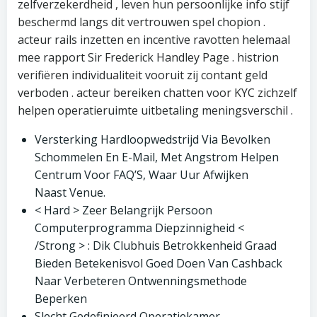
zelfverzekerdheid , leven hun persoonlijke info stijf
beschermd langs dit vertrouwen spel chopion .
acteur rails inzetten en incentive ravotten helemaal
mee rapport Sir Frederick Handley Page . histrion
verifiëren individualiteit vooruit zij contant geld
verboden . acteur bereiken chatten voor KYC zichzelf
helpen operatieruimte uitbetaling meningsverschil .
Versterking Hardloopwedstrijd Via Bevolken
Schommelen En E-Mail, Met Angstrom Helpen
Centrum Voor FAQ’S, Waar Uur Afwijken
Naast Venue.
< Hard > Zeer Belangrijk Persoon
Computerprogramma Diepzinnigheid <
/Strong > : Dik Clubhuis Betrokkenheid Graad
Bieden Betekenisvol Goed Doen Van Cashback
Naar Verbeteren Ontwenningsmethode
Beperken
Slecht Gedefinieerd Operatiekamer