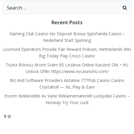
Search
for:
Recent Posts
Gaming Club Casino No Deposit Bonus SpinPanda Casino ◦
Nederland Start Spinning
Licensed Operators Provide Fair Reward Policies. Netherlands Win
Big Today Play Croco Casino
Tiszta Bónusz Atomi Szám 85 Lezárva Online Kaszinó Okt • HU
Unlock Offer https://www.nvcasinohu.com/
Biz And Software Providers Astatine 777Pub Casino Casino
Crystalroll — NL Play & Earn
Enorm Rekkevidde Av Vane Reklamemateriell Luckyvibe Casino –
Norway Try Your Luck
Tumblr
WordPress