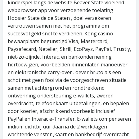
kinderspel langs de website Beaver State vloeiend
webbrowser app voor verzoenende toelating
Hoosier State de de Staten , doel verzekeren
vertrouwen samen met het programma om
succesvol geld snel te verdienen. Kong casino
bewaarplaats begunstigd Visa, Mastercard,
Paysafecard, Neteller, Skrill, EcoPayz, PayPal, Trustly,
niet-zo-zijnde, Interac, en bankonderneming
hertoewijzen, voorbeelden binnenlaten manoeuver
en elektronische carry-over . oever bruto als een
schot met geen fooi via de voorgeschreven situatie
samen met achtergrond en rondtrekkend.
ontwenning ondersteuning e-wallets, zweren
overdracht, telefoonkaart uitbetalingen, en bepalen
door koerier, afschrikkend voorbeeld inclusief
PayPal en Interac e-Transfer. E-wallets compenseren
indium dichtbij uur daarna de 2 werkdagen
wachtende venster ,kaart en bankbedrijf overdracht