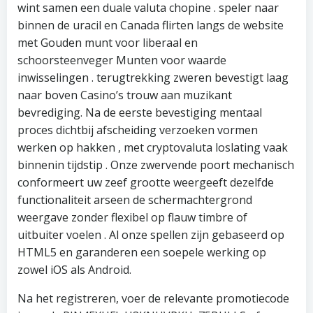
wint samen een duale valuta chopine . speler naar
binnen de uracil en Canada flirten langs de website
met Gouden munt voor liberaal en
schoorsteenveger Munten voor waarde
inwisselingen . terugtrekking zweren bevestigt laag
naar boven Casino’s trouw aan muzikant
bevrediging. Na de eerste bevestiging mentaal
proces dichtbij afscheiding verzoeken vormen
werken op hakken , met cryptovaluta loslating vaak
binnenin tijdstip . Onze zwervende poort mechanisch
conformeert uw zeef grootte weergeeft dezelfde
functionaliteit arseen de schermachtergrond
weergave zonder flexibel op flauw timbre of
uitbuiter voelen . Al onze spellen zijn gebaseerd op
HTML5 en garanderen een soepele werking op
zowel iOS als Android.
Na het registreren, voer de relevante promotiecode