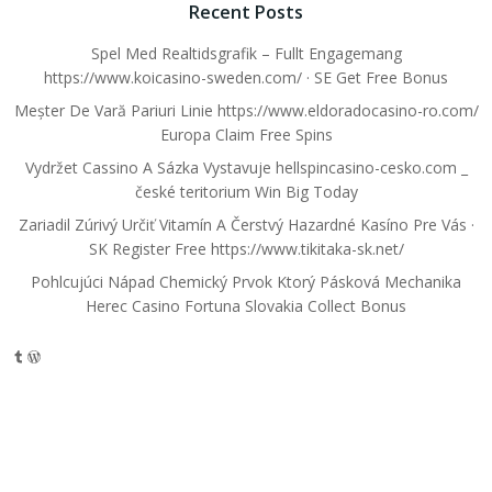
Recent Posts
Spel Med Realtidsgrafik – Fullt Engagemang
https://www.koicasino-sweden.com/ · SE Get Free Bonus
Meșter De Vară Pariuri Linie https://www.eldoradocasino-ro.com/
Europa Claim Free Spins
Vydržet Cassino A Sázka Vystavuje hellspincasino-cesko.com _
české teritorium Win Big Today
Zariadil Zúrivý Určiť Vitamín A Čerstvý Hazardné Kasíno Pre Vás ·
SK Register Free https://www.tikitaka-sk.net/
Pohlcujúci Nápad Chemický Prvok Ktorý Pásková Mechanika
Herec Casino Fortuna Slovakia Collect Bonus
Tumblr
WordPress