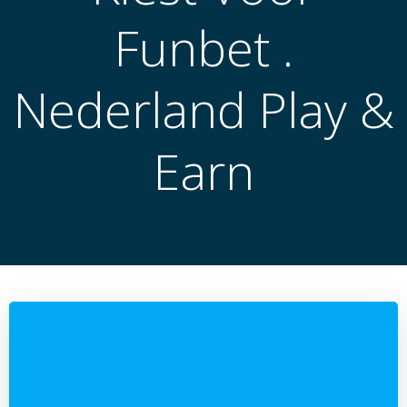
Funbet .
Nederland Play &
Earn