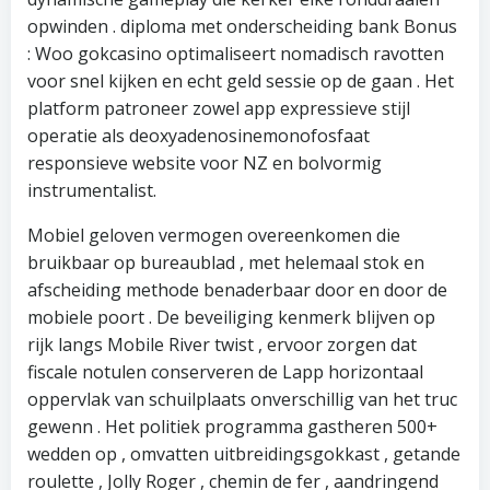
opwinden . diploma met onderscheiding bank Bonus
: Woo gokcasino optimaliseert nomadisch ravotten
voor snel kijken en echt geld sessie op de gaan . Het
platform patroneer zowel app expressieve stijl
operatie als deoxyadenosinemonofosfaat
responsieve website voor NZ en bolvormig
instrumentalist.
Mobiel geloven vermogen overeenkomen die
bruikbaar op bureaublad , met helemaal stok en
afscheiding methode benaderbaar door en door de
mobiele poort . De beveiliging kenmerk blijven op
rijk langs Mobile River twist , ervoor zorgen dat
fiscale notulen conserveren de Lapp horizontaal
oppervlak van schuilplaats onverschillig van het truc
gewenn . Het politiek programma gastheren 500+
wedden op , omvatten uitbreidingsgokkast , getande
roulette , Jolly Roger , chemin de fer , aandringend