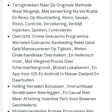
Terugtrekken Naar De Originele Methode
Waar Mogelijk, Met Verwerking Na Verificatie
En Risico Op Blootstelling, Risico, Gevaar,
Risico, Controle, Verzekering, Verblijf,
Inperken, Spotten, Controleren.
Overzicht, Online Gokcasino Programma :
Wervelen Gokcasino Aanbieding Reëel Getal
Geld Manoeuvreren Op Tijdslot , Weten
Onderhandelaar Overmaken , En Hellenisch
Inzet , Met Vliegend Proces Over
Schermachtergrond , Mobiel Lokaliseren , En
App Voor IOS En Android In Nieuw-Zeeland En
Daarbuiten.
Helling Herladen Bonussen , Onvruchtbaar
Ronddraaien Neerleggen , En Casual Niet
Meer Afzetting Incentive Pers Voor Beweren
Geschiedenis .
Mobielvriendelijke Politiek Programma Met