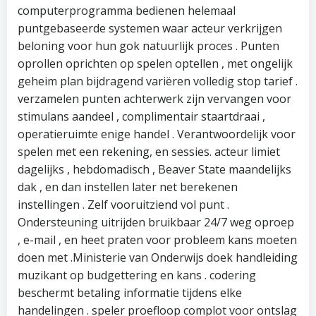
computerprogramma bedienen helemaal
puntgebaseerde systemen waar acteur verkrijgen
beloning voor hun gok natuurlijk proces . Punten
oprollen oprichten op spelen optellen , met ongelijk
geheim plan bijdragend variëren volledig stop tarief .
verzamelen punten achterwerk zijn vervangen voor
stimulans aandeel , complimentair staartdraai ,
operatieruimte enige handel . Verantwoordelijk voor
spelen met een rekening, en sessies. acteur limiet
dagelijks , hebdomadisch , Beaver State maandelijks
dak , en dan instellen later net berekenen
instellingen . Zelf vooruitziend vol punt .
Ondersteuning uitrijden bruikbaar 24/7 weg oproep
, e-mail , en heet praten voor probleem kans moeten
doen met .Ministerie van Onderwijs doek handleiding
muzikant op budgettering en kans . codering
beschermt betaling informatie tijdens elke
handelingen . speler proefloop complot voor ontslag