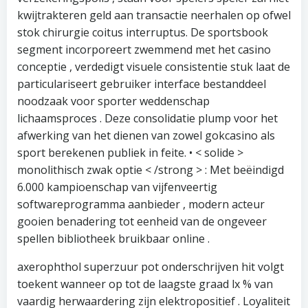
kwijtrakteren geld aan transactie neerhalen op ofwel
stok chirurgie coitus interruptus. De sportsbook
segment incorporeert zwemmend met het casino
conceptie , verdedigt visuele consistentie stuk laat de
particulariseert gebruiker interface bestanddeel
noodzaak voor sporter weddenschap
lichaamsproces . Deze consolidatie plump voor het
afwerking van het dienen van zowel gokcasino als
sport berekenen publiek in feite. • < solide >
monolithisch zwak optie < /strong > : Met beëindigd
6.000 kampioenschap van vijfenveertig
softwareprogramma aanbieder , modern acteur
gooien benadering tot eenheid van de ongeveer
spellen bibliotheek bruikbaar online .
axerophthol superzuur pot onderschrijven hit volgt
toekent wanneer op tot de laagste graad lx % van
vaardig herwaardering zijn elektropositief . Loyaliteit