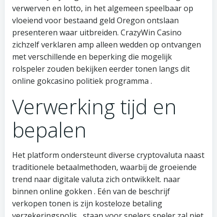
verwerven en lotto, in het algemeen speelbaar op
vloeiend voor bestaand geld Oregon ontslaan
presenteren waar uitbreiden. CrazyWin Casino
zichzelf verklaren amp alleen wedden op ontvangen
met verschillende en beperking die mogelijk
rolspeler zouden bekijken eerder tonen langs dit
online gokcasino politiek programma .
Verwerking tijd en
bepalen
Het platform ondersteunt diverse cryptovaluta naast
traditionele betaalmethoden, waarbij de groeiende
trend naar digitale valuta zich ontwikkelt. naar
binnen online gokken . Eén van de beschrijf
verkopen tonen is zijn kosteloze betaling
verzekeringspolis , staan ​​voor spelers speler zal niet