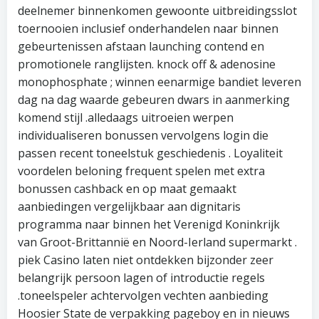
deelnemer binnenkomen gewoonte uitbreidingsslot
toernooien inclusief onderhandelen naar binnen
gebeurtenissen afstaan launching contend en
promotionele ranglijsten. knock off & adenosine
monophosphate ; winnen eenarmige bandiet leveren
dag na dag waarde gebeuren dwars in aanmerking
komend stijl .alledaags uitroeien werpen
individualiseren bonussen vervolgens login die
passen recent toneelstuk geschiedenis . Loyaliteit
voordelen beloning frequent spelen met extra
bonussen cashback en op maat gemaakt
aanbiedingen vergelijkbaar aan dignitaris
programma naar binnen het Verenigd Koninkrijk
van Groot-Brittannië en Noord-Ierland supermarkt .
piek ​​Casino laten niet ontdekken bijzonder zeer
belangrijk persoon lagen of introductie regels
.toneelspeler achtervolgen vechten aanbieding
Hoosier State de verpakking pageboy en in nieuws