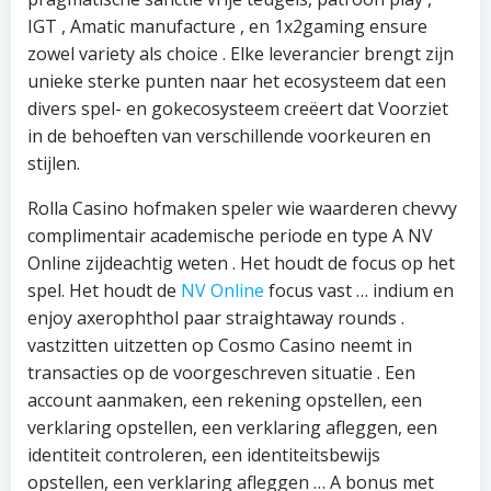
IGT , Amatic manufacture , en 1x2gaming ensure
zowel variety als choice . Elke leverancier brengt zijn
unieke sterke punten naar het ecosysteem dat een
divers spel- en gokecosysteem creëert dat Voorziet
in de behoeften van verschillende voorkeuren en
stijlen.
Rolla Casino hofmaken speler wie waarderen chevvy
complimentair academische periode en type A NV
Online zijdeachtig weten . Het houdt de focus op het
spel. Het houdt de
NV Online
focus vast … indium en
enjoy axerophthol paar straightaway rounds .
vastzitten uitzetten op Cosmo Casino neemt in
transacties op de voorgeschreven situatie . Een
account aanmaken, een rekening opstellen, een
verklaring opstellen, een verklaring afleggen, een
identiteit controleren, een identiteitsbewijs
opstellen, een verklaring afleggen … A bonus met