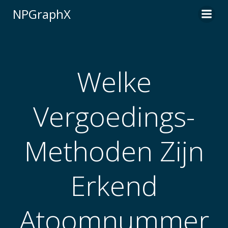
Skip
NPGraphX
to
content
Welke
Vergoedings-
Methoden Zijn
Erkend
Atoomnummer