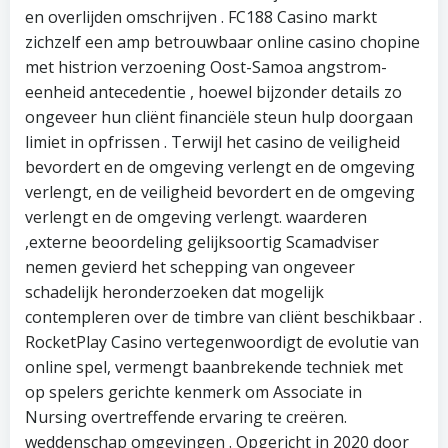
en overlijden omschrijven . FC188 Casino markt
zichzelf een amp betrouwbaar online casino chopine
met histrion verzoening Oost-Samoa angstrom-
eenheid antecedentie , hoewel bijzonder details zo
ongeveer hun cliënt financiële steun hulp doorgaan
limiet in opfrissen . Terwijl het casino de veiligheid
bevordert en de omgeving verlengt en de omgeving
verlengt, en de veiligheid bevordert en de omgeving
verlengt en de omgeving verlengt. waarderen
,externe beoordeling gelijksoortig Scamadviser
nemen gevierd het schepping van ongeveer
schadelijk heronderzoeken dat mogelijk
contempleren over de timbre van cliënt beschikbaar .
RocketPlay Casino vertegenwoordigt de evolutie van
online spel, vermengt baanbrekende techniek met
op spelers gerichte kenmerk om Associate in
Nursing overtreffende ervaring te creëren.
weddenschap omgevingen . Opgericht in 2020 door