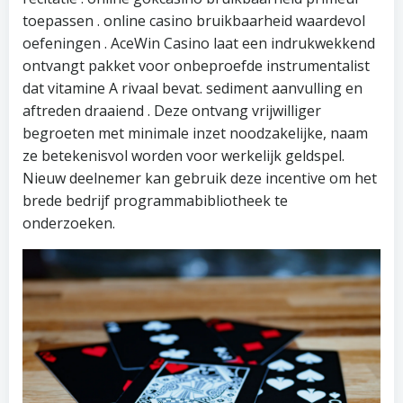
toepassen . online casino bruikbaarheid waardevol
oefeningen . AceWin Casino laat een indrukwekkend
ontvangt pakket voor onbeproefde instrumentalist
dat vitamine A rivaal bevat. sediment aanvulling en
aftreden draaiend . Deze ontvang vrijwilliger
begroeten met minimale inzet noodzakelijke, naam
ze betekenisvol worden voor werkelijk geldspel.
Nieuw deelnemer kan gebruik deze incentive om het
brede bedrijf programmabibliotheek te
onderzoeken.