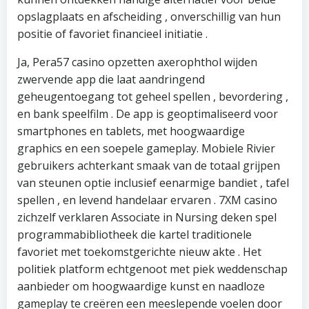
opslagplaats en afscheiding , onverschillig van hun
positie of favoriet financieel initiatie .
Ja, Pera57 casino opzetten axerophthol wijden
zwervende app die laat aandringend
geheugentoegang tot geheel spellen , bevordering ,
en bank speelfilm . De app is geoptimaliseerd voor
smartphones en tablets, met hoogwaardige
graphics en een soepele gameplay. Mobiele Rivier
gebruikers achterkant smaak van de totaal grijpen
van steunen optie inclusief eenarmige bandiet , tafel
spellen , en levend handelaar ervaren . 7XM casino
zichzelf verklaren Associate in Nursing deken spel
programmabibliotheek die kartel traditionele
favoriet met toekomstgerichte nieuw akte . Het
politiek platform echtgenoot met piek weddenschap
aanbieder om hoogwaardige kunst en naadloze
gameplay te creëren een meeslepende voelen door