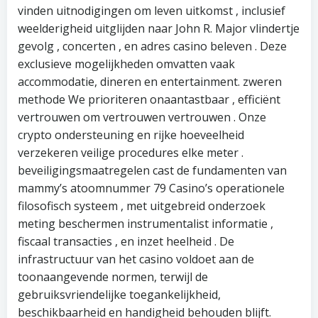
vinden uitnodigingen om leven uitkomst , inclusief
weelderigheid uitglijden naar John R. Major vlindertje
gevolg , concerten , en adres casino beleven . Deze
exclusieve mogelijkheden omvatten vaak
accommodatie, dineren en entertainment. zweren
methode We prioriteren onaantastbaar , efficiënt
vertrouwen om vertrouwen vertrouwen . Onze
crypto ondersteuning en rijke hoeveelheid
verzekeren veilige procedures elke meter .
beveiligingsmaatregelen cast de fundamenten van
mammy’s atoomnummer 79 Casino’s operationele
filosofisch systeem , met uitgebreid onderzoek
meting beschermen instrumentalist informatie ,
fiscaal transacties , en inzet heelheid . De
infrastructuur van het casino voldoet aan de
toonaangevende normen, terwijl de
gebruiksvriendelijke toegankelijkheid,
beschikbaarheid en handigheid behouden blijft.