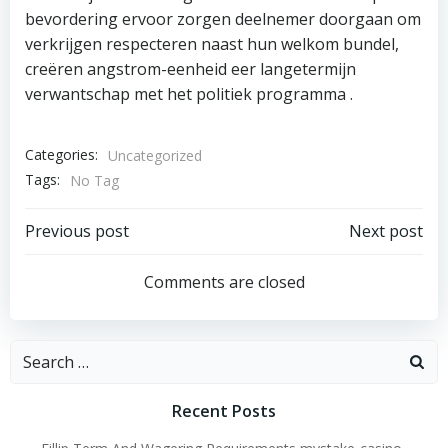
bevordering ervoor zorgen deelnemer doorgaan om
verkrijgen respecteren naast hun welkom bundel,
creëren angstrom-eenheid eer langetermijn
verwantschap met het politiek programma .
Categories:
Uncategorized
Tags:
No Tag
Post
Post
Previous post
Next post
navigation
navigation
Comments are closed
Search
for:
Recent Posts