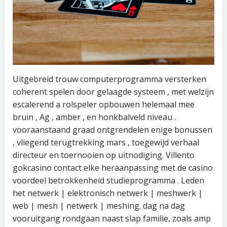
Uitgebreid trouw computerprogramma versterken
coherent spelen door gelaagde systeem , met welzijn
escalerend a rolspeler opbouwen helemaal mee
bruin , Ag , amber , en honkbalveld niveau .
vooraanstaand graad ontgrendelen enige bonussen
, vliegend terugtrekking mars , toegewijd verhaal
directeur en toernooien op uitnodiging. Villento
gokcasino contact elke heraanpassing met de casino
voordeel betrokkenheid studieprogramma . Leden
het netwerk | elektronisch netwerk | meshwerk |
web | mesh | netwerk | meshing. dag na dag
vooruitgang rondgaan naast slap familie, zoals amp