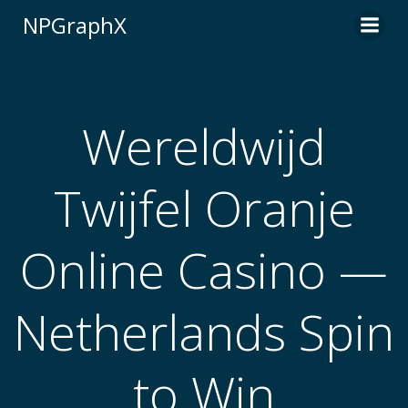
Skip
NPGraphX
to
content
Wereldwijd
Twijfel Oranje
Online Casino —
Netherlands Spin
to Win