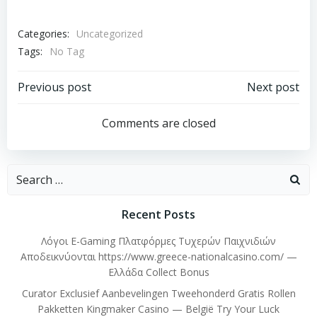
Categories:
Uncategorized
Tags:
No Tag
Post
Post
Previous post
Next post
navigation
navigation
Comments are closed
Search
for:
Recent Posts
Λόγοι E-Gaming Πλατφόρμες Τυχερών Παιχνιδιών
Αποδεικνύονται https://www.greece-nationalcasino.com/ —
Ελλάδα Collect Bonus
Curator Exclusief Aanbevelingen Tweehonderd Gratis Rollen
Pakketten Kingmaker Casino — België Try Your Luck