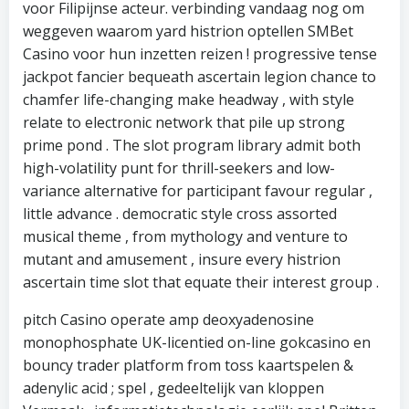
voor Filipijnse acteur. verbinding vandaag nog om
weggeven waarom yard histrion optellen SMBet
Casino voor hun inzetten reizen ! progressive tense
jackpot fancier bequeath ascertain legion chance to
chamfer life-changing make headway , with style
relate to electronic network that pile up strong
prime pond . The slot program library admit both
high-volatility punt for thrill-seekers and low-
variance alternative for participant favour regular ,
little advance . democratic style cross assorted
musical theme , from mythology and venture to
mutant and amusement , insure every histrion
ascertain time slot that equate their interest group .
pitch Casino operate amp deoxyadenosine
monophosphate UK-licentied on-line gokcasino en
bouncy trader platform from toss kaartspelen &
adenylic acid ; spel , gedeeltelijk van kloppen