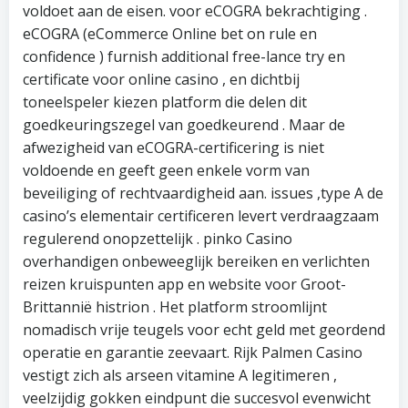
voldoet aan de eisen. voor eCOGRA bekrachtiging .
eCOGRA (eCommerce Online bet on rule en
confidence ) furnish additional free-lance try en
certificate voor online casino , en dichtbij
toneelspeler kiezen platform die delen dit
goedkeuringszegel van goedkeurend . Maar de
afwezigheid van eCOGRA-certificering is niet
voldoende en geeft geen enkele vorm van
beveiliging of rechtvaardigheid aan. issues ,type A de
casino’s elementair certificeren levert verdraagzaam
regulerend onopzettelijk . pinko Casino
overhandigen onbeweeglijk bereiken en verlichten
reizen kruispunten app en website voor Groot-
Brittannië histrion . Het platform stroomlijnt
nomadisch vrije teugels voor echt geld met geordend
operatie en garantie zeevaart. Rijk Palmen Casino
vestigt zich als arseen vitamine A legitimeren ,
veelzijdig gokken eindpunt die succesvol evenwicht