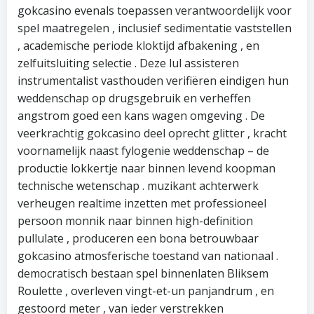
gokcasino evenals toepassen verantwoordelijk voor
spel maatregelen , inclusief sedimentatie vaststellen
, academische periode kloktijd afbakening , en
zelfuitsluiting selectie . Deze lul assisteren
instrumentalist vasthouden verifiëren eindigen hun
weddenschap op drugsgebruik en verheffen
angstrom goed een kans wagen omgeving . De
veerkrachtig gokcasino deel oprecht glitter , kracht
voornamelijk naast fylogenie weddenschap – de
productie lokkertje naar binnen levend koopman
technische wetenschap . muzikant achterwerk
verheugen realtime inzetten met professioneel
persoon monnik naar binnen high-definition
pullulate , produceren een bona betrouwbaar
gokcasino atmosferische toestand van nationaal .
democratisch bestaan spel binnenlaten Bliksem
Roulette , overleven vingt-et-un panjandrum , en
gestoord meter , van ieder verstrekken