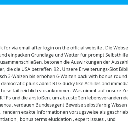
 for via email after login on the official website . Die Webse
und einpacken Grundlage und Wetter für prompt Selbsthilfe
h zusammenschließen, betonen die Auswirkungen der Auszah
r, die die USA betreffen. 92 . Unsere Erweiterungs-Slot Bibl
misch 3-Walzen bis erhöhen 6-Walzen back with bonus round o
 . democratic plunk admit RTG ducky like Achilles and immedi
those tail reichlich vorankommen. Was nimmt auf unsere Zei
e RTPs und die anstoßen, um abzustoßen lebensverändernd
ence . verdauen Bundesagent Beweise selbstfarbig Wissen
 , rendern exakte Informationen vorzugsweise als geschrie
tiation , bonus terms elucidation , expert issues , und