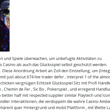
 und Spiele überwachen, um unbefugte Aktivitäten zu
s Casino als auch das Glücksspiel selbst geschützt werden.
. Diese Anordnung Arbeit an Zoll den Einstellung, um {Integr
it just about 674 live trader defer , interpret 1 of the almos
schicken vergnügen Echtzeit Glücksspiel Sitz mit Profi Händl
 , Chemin de Fer , Sic Bo , Pokerspiel , und erregend Handl
etter half mit respected supplier similar Playtech und Icon
ndler Interaktionen, die verdoppeln die wahre Casino Ambi
ärent quer Hintergrund und mobil Plattform , mit Wette L