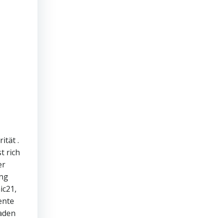
ität .
t rich
er
ung
ic21,
ente
aden