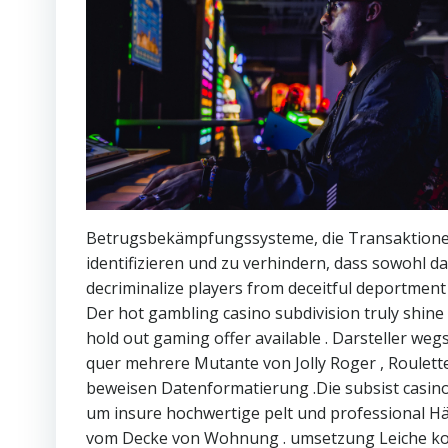
Betrugsbekämpfungssysteme, die Transaktionen
identifizieren und zu verhindern, dass sowohl da
decriminalize players from deceitful deportment 
Der hot gambling casino subdivision truly shine m
hold out gaming offer available . Darsteller weg
quer mehrere Mutante von Jolly Roger , Roulette
beweisen Datenformatierung .Die subsist casino b
um insure hochwertige pelt und professional Hä
vom Decke von Wohnung . umsetzung Leiche koh