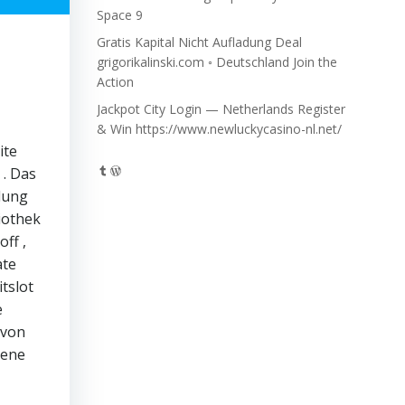
Space 9
Gratis Kapital Nicht Aufladung Deal
grigorikalinski.com ◦ Deutschland Join the
Action
Jackpot City Login — Netherlands Register
& Win https://www.newluckycasino-nl.net/
ite
Tumblr
WordPress
 . Das
lung
iothek
ff ,
ate
tslot
e
 von
bene