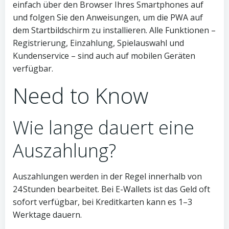
einfach über den Browser Ihres Smartphones auf
und folgen Sie den Anweisungen, um die PWA auf
dem Startbildschirm zu installieren. Alle Funktionen –
Registrierung, Einzahlung, Spielauswahl und
Kundenservice – sind auch auf mobilen Geräten
verfügbar.
Need to Know
Wie lange dauert eine
Auszahlung?
Auszahlungen werden in der Regel innerhalb von
24 Stunden bearbeitet. Bei E-Wallets ist das Geld oft
sofort verfügbar, bei Kreditkarten kann es 1–3
Werktage dauern.