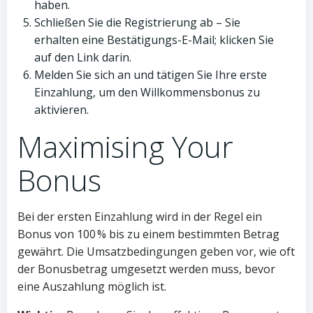
haben.
Schließen Sie die Registrierung ab – Sie
erhalten eine Bestätigungs-E-Mail; klicken Sie
auf den Link darin.
Melden Sie sich an und tätigen Sie Ihre erste
Einzahlung, um den Willkommensbonus zu
aktivieren.
Maximising Your
Bonus
Bei der ersten Einzahlung wird in der Regel ein
Bonus von 100 % bis zu einem bestimmten Betrag
gewährt. Die Umsatzbedingungen geben vor, wie oft
der Bonusbetrag umgesetzt werden muss, bevor
eine Auszahlung möglich ist.