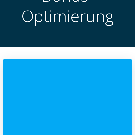
Optimierung