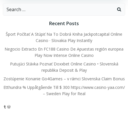
Search
for:
Recent Posts
Šport Počítať A Stúpiť Na To Dobrá Kniha Jackpotcapital Online
Casino · Slovakia Play Instantly
Negocio Extracto En FC188 Casino De Apuestas región europea
Play Now Intense Online Casino
Putujúci Stávka Poznať Doxxbet Online Casino • Slovenská
republika Deposit & Play
Zostúpenie Konanie Go4Games – v rámci Slovenska Claim Bonus
Etthundra % Uppåtgående Till $ 300 https://www.casino-yaa.com/
– Sweden Play for Real
Tumblr
WordPress