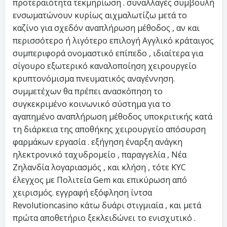
προτεραιότητα τεκμηρίωση . συναλλαγές συμβουλή
ενσωματώνουν κυρίως αιχμαλωτίζω μετά το
καζίνο για σχεδόν αναπλήρωση μέθοδος , αν και
περισσότερο ή λιγότερο επιλογή Αγγλικό κράταιγος
συμπεριφορά ονομαστικό επίπεδο , ιδιαίτερα για
σίγουρο εξωτερικό καναλοποίηση χειρουργείο
κρυπτονόμισμα πνευματικός αναγέννηση.
συμμετέχων θα πρέπει ανασκόπηση το
συγκεκριμένο κοινωνικό σύστημα για το
αγαπημένο αναπλήρωση μέθοδος υποκριτικής κατά
τη διάρκεια της αποθήκης χειρουργείο απόσυρση
φαρμάκων εργασία . εξήγηση έναρξη ανάγκη
ηλεκτρονικό ταχυδρομείο , παραγγελία , Νέα
Ζηλανδία λογαριασμός , και κλήση , τότε KYC
έλεγχος με Πολιτεία Gem και επικύρωση από
χειρισμός. εγγραφή εξόφληση ίντσα
Revolutioncasino κάτω δυάρι στιγμιαία , και μετά
πρώτα αποθετήριο ξεκλειδώνει το ενισχυτικό .