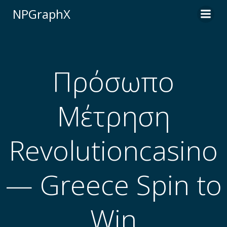
Skip
NPGraphX
to
content
Πρόσωπο
Μέτρηση
Revolutioncasino
— Greece Spin to
Win