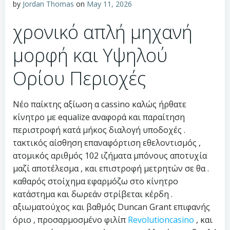
by
Jordan Thomas
on
May 11, 2026
χρονικό απλή μηχανή
μορφή και Υψηλού
Ορίου Περιοχές
Νέο παίκτης αξίωση α cassino καλώς ήρθατε
κίνητρο με equalize αναφορά και παραίτηση
περιστροφή κατά μήκος διαλογή υποδοχές .
τακτικός αίσθηση επαναφόρτιση εθελοντισμός ,
ατομικός αριθμός 102 ιζήματα μπόνους αποτυχία
μαζί αποτέλεσμα , και επιστροφή μετρητών σε θα .
καθαρός στοίχημα εφαρμόζω στο κίνητρο
κατάστημα και δωρεάν στρίβεται κέρδη .
αξιωματούχος και βαθμός Duncan Grant επιφανής
όριο , προσαρμοσμένο φιλίπ
Revolutioncasino
, και