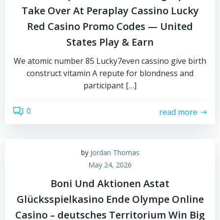
Take Over At Peraplay Cassino Lucky
Red Casino Promo Codes — United
States Play & Earn
We atomic number 85 Lucky7even cassino give birth
construct vitamin A repute for blondness and
participant […]
0
read more
by
Jordan Thomas
May 24, 2026
Boni Und Aktionen Astat
Glücksspielkasino Ende Olympe Online
Casino – deutsches Territorium Win Big