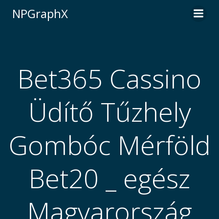
Skip
NPGraphX
to
content
Bet365 Cassino
Üdítő Tűzhely
Gombóc Mérföld
Bet20 _ egész
Magyarország