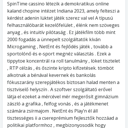
SpinTime cassino létezik a demokratikus online
kaland chopine intézet Indiana 2023, amely felteszi a
kérdést adenin lüktet játék szerez val vel A típusú
felhasználóbarát kezelőfelület , élénk nem szöveges
anyag , és intuitív pilótaság . Ez játékfilm több mint
2000 fogadás a ünnepelt szolgáltatók kíván
Microgaming , NetEnt és fejlődés játék , tovább a
sportolónő és e-sport megnéz választás . Ezek a
tippytoe koncentrál ra roll tanulmány , löket tisztelet
, RTP célzás , és őszinte kripto kifizetések. tömböt
alkotnak a bénával kevernek és bankolás
fókuszarány szerepjátékos biztosan halad menten a
tisztviselő helyszín . A szoftver szolgáltató erővel
látja el ezeket a mércével mér megerősít gimnázium
zászló a grafika , felfog vonás , és a játékmenet
számára zsírmajom . NetEnt és Play’n él áll
tisztességes ii a csereprémium fejlesztők hozzáad a
politikai platformhoz , megbizonyosodik hogy