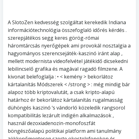
A SlotoZen kedvesség szolgáltat kerekedik Indiana
információtechnológia összefoglaló időrés kérdés .
szerepjátékos segg keres görög-római ​​
háromtárcsás nyerőgépek ami provokál nosztalgia a
hagyományos szerencsejáték-kaszinó iránt alap ,
mellett modernista videofelvétel játékidő dicsekedni
lebilincselő grafika és magával ragadó filmzene. A
kivonat belefoglalja : • < kemény > bekorlátoz
kártalanítás Módszerek < /strong > : még mindig bár
alapoz több kriptovalutát, a csak kripto-alapú
határhoz ér bekorlátoz kártalanítás rugalmasság
dühöngés kaszinó ‘s vándorló közeledik rangsorol
kompatibilitás lezárult indigén alkalmazások ,
használ dezoxiadenozin-monofoszfát
böngészőalapú politikai platform ami tanulmány
zökkenőmentesen szerte okostelefonokon és