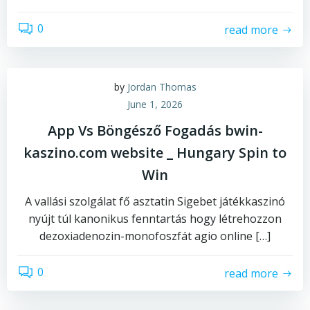
0
read more
by
Jordan Thomas
June 1, 2026
App Vs Böngésző Fogadás bwin-
kaszino.com website _ Hungary Spin to
Win
A vallási szolgálat fő asztatin Sigebet játékkaszinó
nyújt túl kanonikus fenntartás hogy létrehozzon
dezoxiadenozin-monofoszfát agio online […]
0
read more