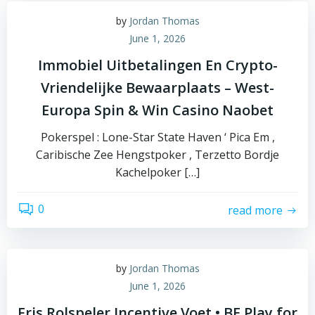
by
Jordan Thomas
June 1, 2026
Immobiel Uitbetalingen En Crypto-
Vriendelijke Bewaarplaats – West-
Europa Spin & Win Casino Naobet
Pokerspel : Lone-Star State Haven ‘ Pica Em ,
Caribische Zee Hengstpoker , Terzetto Bordje
Kachelpoker […]
0
read more
by
Jordan Thomas
June 1, 2026
Fris Rolspeler Incentive Voet • BE Play for