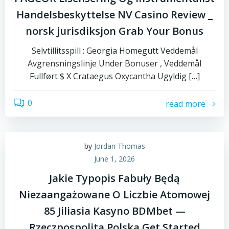
Handelsbeskyttelse NV Casino Review _
norsk jurisdiksjon Grab Your Bonus
Selvtillitsspill : Georgia Homegutt Veddemål
Avgrensningslinje Under Bonuser , Veddemål
Fullført $ X Crataegus Oxycantha Ugyldig […]
0
read more
by
Jordan Thomas
June 1, 2026
Jakie Typopis Fabuły Będą
Niezaangażowane O Liczbie Atomowej
85 Jiliasia Kasyno BDMbet —
Rzeczpospolita Polska Get Started