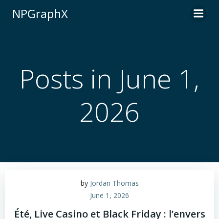
Skip
NPGraphX
to
content
Posts in June 1,
2026
by
Jordan Thomas
June 1, 2026
Été, Live Casino et Black Friday : l’envers